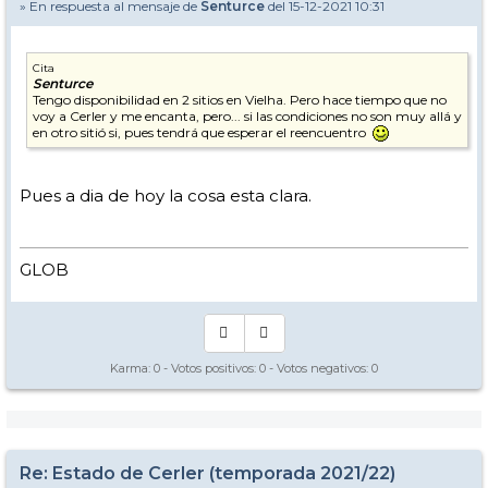
» En respuesta al mensaje de
Senturce
del 15-12-2021 10:31
Cita
Senturce
Tengo disponibilidad en 2 sitios en Vielha. Pero hace tiempo que no
voy a Cerler y me encanta, pero... si las condiciones no son muy allá y
en otro sitió si, pues tendrá que esperar el reencuentro
Pues a dia de hoy la cosa esta clara.
GLOB
Karma:
0
- Votos positivos:
0
- Votos negativos:
0
Re: Estado de Cerler (temporada 2021/22)