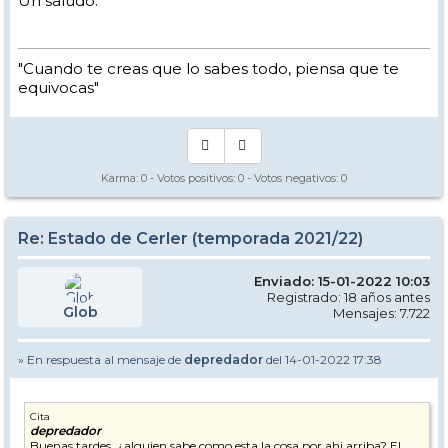
Un saludo.
"Cuando te creas que lo sabes todo, piensa que te
equivocas"
Karma:
0
- Votos positivos:
0
- Votos negativos:
0
Re: Estado de Cerler (temporada 2021/22)
Enviado: 15-01-2022 10:03
Registrado: 18 años antes
Glob
Mensajes: 7.722
» En respuesta al mensaje de
depredador
del 14-01-2022 17:38
Cita
depredador
Buenas tardes, ¿alguien sabe como esta la cosa por ahi arriba? El