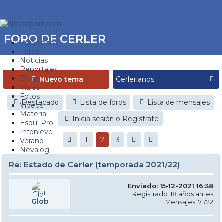
FORO DE CERLER
Estaciones
Foros
Noticias
Reportajes
Blogs
Nuevo tema
Viajes
Fotos
Destacado
Lista de foros
Lista de mensajes
Videos
Material
Inicia sesión o Regístrate
Esquí Pro
Infonieve
1
2
3
Verano
Nevalog
Re: Estado de Cerler (temporada 2021/22)
Enviado: 15-12-2021 16:38
Registrado: 18 años antes
Glob
Mensajes: 7.722