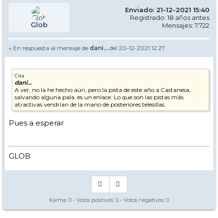
Enviado: 21-12-2021 15:40
Registrado: 18 años antes
Glob
Mensajes: 7.722
» En respuesta al mensaje de
dani...
del 20-12-2021 12:27
Cita
dani...
A ver, no la he hecho aún, pero la pista de este año a Castanesa,
salvando alguna pala, es un enlace. Lo que son las pistas más
atractivas vendrían de la mano de posteriores telesillas.
Pues a esperar
GLOB
Karma:
0
- Votos positivos:
0
- Votos negativos:
0