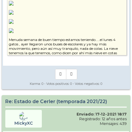
Menuda semana de buen tiempo estamos teniendo.....el lunes 4
gatos , ayer llegaron unos buses de escolares y ya hay más
movimiento, pero aún así muy tranquilo, nada de colas. La nieve
tenemos la que tenemos, como dicen por ahí más nieve en cotas
bajas que en altas, Molino ya empieza a escasear. Lo mejor las zonas
medias, la nieve en pistas bien tratada , buena calidad.....y los 48 km
abiertos dan de sobra para disfrutar la jornada. Castanesa abierto
con dos pistas....el remonte muy bien....la zona con mucho potencial,
ahora mismo salirse de las 2 pistas
es toda una aventura. Nada que objetar en cuanto a remonteros y
demás personal de la estación.......en definitiva....una semana de
Karma:
0
- Votos positivos:
0
- Votos negativos:
0
ensueño. Que podría haber más nieve? Pues ojalá...pero ni tan mal.
Salu2.
Re: Estado de Cerler (temporada 2021/22)
Enviado: 17-12-2021 18:17
Registrado: 12 años antes
MickyXC
Mensajes: 439