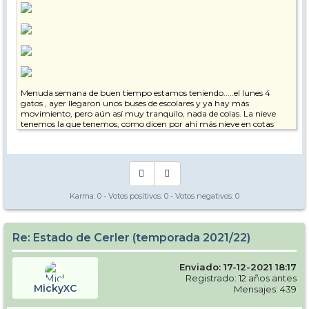
Menuda semana de buen tiempo estamos teniendo.....el lunes 4
gatos , ayer llegaron unos buses de escolares y ya hay más
movimiento, pero aún así muy tranquilo, nada de colas. La nieve
tenemos la que tenemos, como dicen por ahí más nieve en cotas
bajas que en altas, Molino ya empieza a escasear. Lo mejor las zonas
medias, la nieve en pistas bien tratada , buena calidad.....y los 48 km
abiertos dan de sobra para disfrutar la jornada. Castanesa abierto
con dos pistas....el remonte muy bien....la zona con mucho potencial,
ahora mismo salirse de las 2 pistas
es toda una aventura. Nada que objetar en cuanto a remonteros y
demás personal de la estación.......en definitiva....una semana de
Karma:
0
- Votos positivos:
0
- Votos negativos:
0
ensueño. Que podría haber más nieve? Pues ojalá...pero ni tan mal.
Salu2.
Re: Estado de Cerler (temporada 2021/22)
Enviado: 17-12-2021 18:17
Registrado: 12 años antes
MickyXC
Mensajes: 439