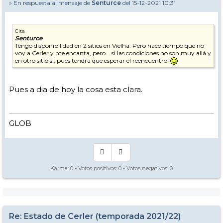
» En respuesta al mensaje de
Senturce
del 15-12-2021 10:31
Cita
Senturce
Tengo disponibilidad en 2 sitios en Vielha. Pero hace tiempo que no
voy a Cerler y me encanta, pero... si las condiciones no son muy allá y
en otro sitió si, pues tendrá que esperar el reencuentro
Pues a dia de hoy la cosa esta clara.
GLOB
Karma:
0
- Votos positivos:
0
- Votos negativos:
0
Re: Estado de Cerler (temporada 2021/22)