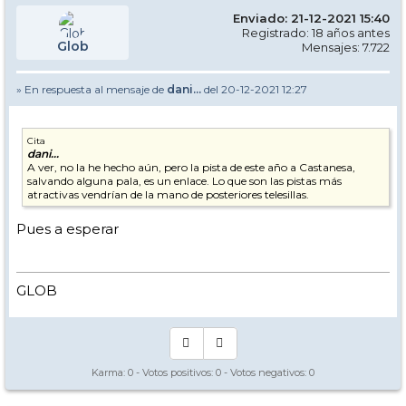
Enviado: 21-12-2021 15:40
Registrado: 18 años antes
Glob
Mensajes: 7.722
» En respuesta al mensaje de
dani...
del 20-12-2021 12:27
Cita
dani...
A ver, no la he hecho aún, pero la pista de este año a Castanesa,
salvando alguna pala, es un enlace. Lo que son las pistas más
atractivas vendrían de la mano de posteriores telesillas.
Pues a esperar
GLOB
Karma:
0
- Votos positivos:
0
- Votos negativos:
0