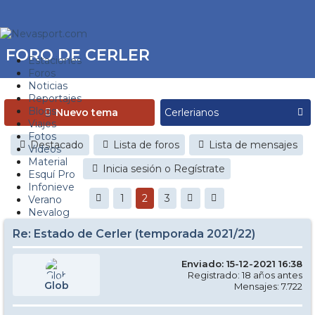
FORO DE CERLER
Estaciones
Foros
Noticias
Reportajes
Blogs
Nuevo tema
Viajes
Fotos
Destacado
Lista de foros
Lista de mensajes
Videos
Material
Inicia sesión o Regístrate
Esquí Pro
Infonieve
1
2
3
Verano
Nevalog
Re: Estado de Cerler (temporada 2021/22)
Enviado: 15-12-2021 16:38
Registrado: 18 años antes
Glob
Mensajes: 7.722