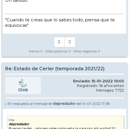
Un saludo.
"Cuando te creas que lo sabes todo, piensa que te
equivocas"
Karma:
0
- Votos positivos:
0
- Votos negativos:
0
Re: Estado de Cerler (temporada 2021/22)
Enviado: 15-01-2022 10:03
Registrado: 18 años antes
Glob
Mensajes: 7.722
» En respuesta al mensaje de
depredador
del 14-01-2022 17:38
Cita
depredador
Buenas tardes, ¿alguien sabe como esta la cosa por ahi arriba? El