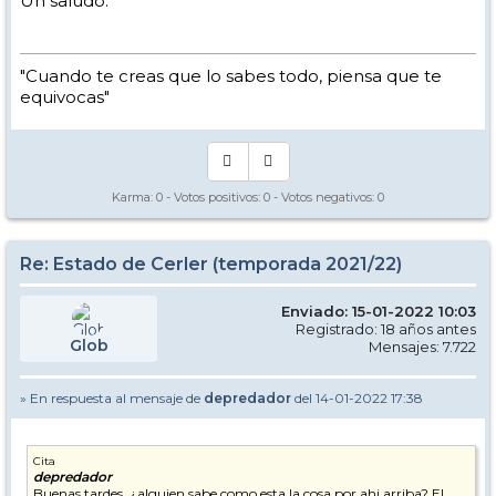
Un saludo.
"Cuando te creas que lo sabes todo, piensa que te
equivocas"
Karma:
0
- Votos positivos:
0
- Votos negativos:
0
Re: Estado de Cerler (temporada 2021/22)
Enviado: 15-01-2022 10:03
Registrado: 18 años antes
Glob
Mensajes: 7.722
» En respuesta al mensaje de
depredador
del 14-01-2022 17:38
Cita
depredador
Buenas tardes, ¿alguien sabe como esta la cosa por ahi arriba? El