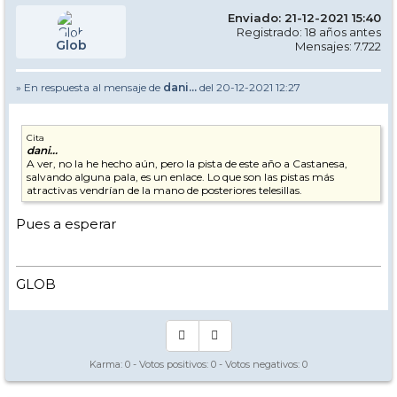
Enviado: 21-12-2021 15:40
Registrado: 18 años antes
Glob
Mensajes: 7.722
» En respuesta al mensaje de
dani...
del 20-12-2021 12:27
Cita
dani...
A ver, no la he hecho aún, pero la pista de este año a Castanesa,
salvando alguna pala, es un enlace. Lo que son las pistas más
atractivas vendrían de la mano de posteriores telesillas.
Pues a esperar
GLOB
Karma:
0
- Votos positivos:
0
- Votos negativos:
0