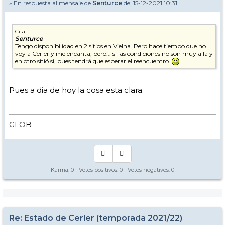
» En respuesta al mensaje de
Senturce
del 15-12-2021 10:31
Cita
Senturce
Tengo disponibilidad en 2 sitios en Vielha. Pero hace tiempo que no
voy a Cerler y me encanta, pero... si las condiciones no son muy allá y
en otro sitió si, pues tendrá que esperar el reencuentro
Pues a dia de hoy la cosa esta clara.
GLOB
Karma:
0
- Votos positivos:
0
- Votos negativos:
0
Re: Estado de Cerler (temporada 2021/22)