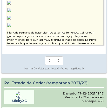
Menuda semana de buen tiempo estamos teniendo.....el lunes 4
gatos , ayer llegaron unos buses de escolares y ya hay más
movimiento, pero aún así muy tranquilo, nada de colas. La nieve
tenemos la que tenemos, como dicen por ahí más nieve en cotas
bajas que en altas, Molino ya empieza a escasear. Lo mejor las zonas
medias, la nieve en pistas bien tratada , buena calidad.....y los 48 km
abiertos dan de sobra para disfrutar la jornada. Castanesa abierto
con dos pistas....el remonte muy bien....la zona con mucho potencial,
ahora mismo salirse de las 2 pistas
es toda una aventura. Nada que objetar en cuanto a remonteros y
demás personal de la estación.......en definitiva....una semana de
Karma:
0
- Votos positivos:
0
- Votos negativos:
0
ensueño. Que podría haber más nieve? Pues ojalá...pero ni tan mal.
Salu2.
Re: Estado de Cerler (temporada 2021/22)
Enviado: 17-12-2021 18:17
Registrado: 12 años antes
MickyXC
Mensajes: 439