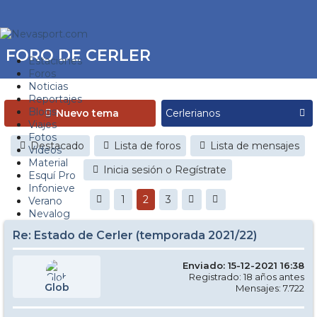
FORO DE CERLER
Estaciones
Foros
Noticias
Reportajes
Blogs
Nuevo tema
Viajes
Fotos
Destacado
Lista de foros
Lista de mensajes
Videos
Material
Inicia sesión o Regístrate
Esquí Pro
Infonieve
1
2
3
Verano
Nevalog
Re: Estado de Cerler (temporada 2021/22)
Enviado: 15-12-2021 16:38
Registrado: 18 años antes
Glob
Mensajes: 7.722