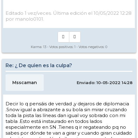
Editado 1 vez/veces. Última edición el 10/05/2022 12:28
por manolo0101.
Karma:
13
- Votos positivos:
1
- Votos negativos:
0
Re: ¿ De quien es la culpa?
Msscaman
Enviado: 10-05-2022 14:28
Decir lo q pensáis de verdad ,y dejaros de diplomacia
.Snow igual a abrazante a su bola sin mirar cruzando
toda la pista las líneas dan igual voy sobrado con mi
tabla .Esto está instaurado en todos lados
especialmente en SN .Tienes q ir regateando pq no
sabes por dónde te van a girar y cuando giran cuidado