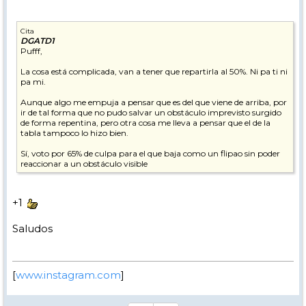
Cita
DGATD1
Pufff,
La cosa está complicada, van a tener que repartirla al 50%. Ni pa ti ni
pa mi.
Aunque algo me empuja a pensar que es del que viene de arriba, por
ir de tal forma que no pudo salvar un obstáculo imprevisto surgido
de forma repentina, pero otra cosa me lleva a pensar que el de la
tabla tampoco lo hizo bien.
Sí, voto por 65% de culpa para el que baja como un flipao sin poder
reaccionar a un obstáculo visible
+1
Saludos
[
www.instagram.com
]