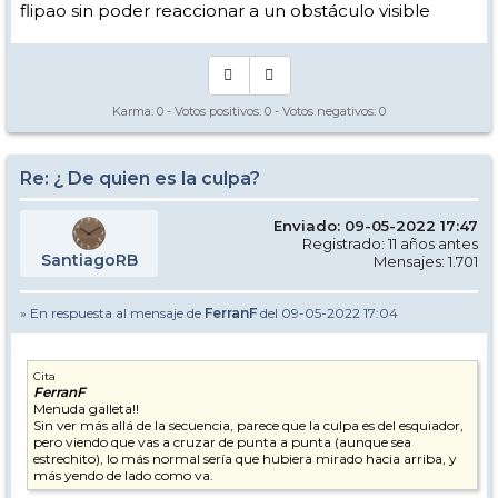
flipao sin poder reaccionar a un obstáculo visible
Karma:
0
- Votos positivos:
0
- Votos negativos:
0
Re: ¿ De quien es la culpa?
Enviado: 09-05-2022 17:47
Registrado: 11 años antes
SantiagoRB
Mensajes: 1.701
» En respuesta al mensaje de
FerranF
del 09-05-2022 17:04
Cita
FerranF
Menuda galleta!!
Sin ver más allá de la secuencia, parece que la culpa es del esquiador,
pero viendo que vas a cruzar de punta a punta (aunque sea
estrechito), lo más normal sería que hubiera mirado hacia arriba, y
más yendo de lado como va.