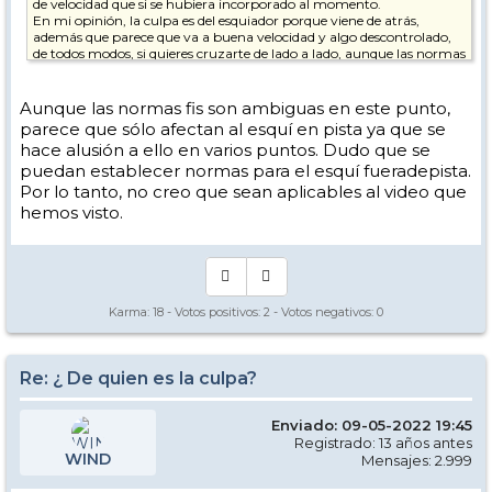
de velocidad que si se hubiera incorporado al momento.
En mi opinión, la culpa es del esquiador porque viene de atrás,
además que parece que va a buena velocidad y algo descontrolado,
de todos modos, si quieres cruzarte de lado a lado, aunque las normas
digan que el que viene de detrás tiene que vigilar por ti, el sentido
común también dice que mires antes de hacer algo semejante
porque no es una trayectoria normal
Aunque las normas fis son ambiguas en este punto,
parece que sólo afectan al esquí en pista ya que se
hace alusión a ello en varios puntos. Dudo que se
puedan establecer normas para el esquí fueradepista.
Por lo tanto, no creo que sean aplicables al video que
hemos visto.
Karma:
18
- Votos positivos:
2
- Votos negativos:
0
Re: ¿ De quien es la culpa?
Enviado: 09-05-2022 19:45
Registrado: 13 años antes
WIND
Mensajes: 2.999