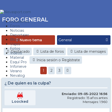
FORO GENERAL
Estaciones
Foros
Noticias
Reportajes
Blogs
Nuevo tema
Viajes
Fotos
Destacado
Lista de foros
Lista de mensajes
Videos
Material
Inicia sesión o Regístrate
Esquí Pro
Infonieve
1
2
3
Verano
Nevalog
¿ De quien es la culpa?
Enviado: 09-05-2022 16:56
Registrado: 15 años antes
Loocked
Mensajes: 1.960