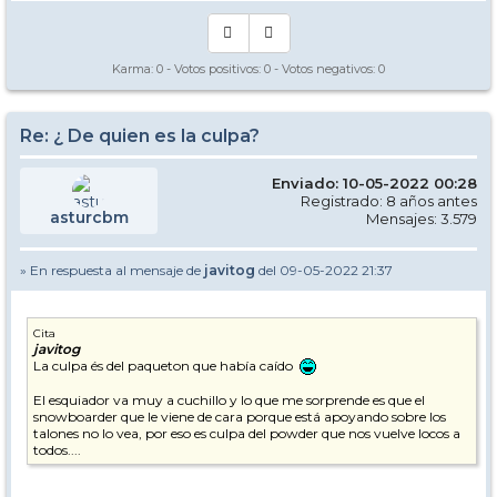
Karma:
0
- Votos positivos:
0
- Votos negativos:
0
Re: ¿ De quien es la culpa?
Enviado: 10-05-2022 00:28
Registrado: 8 años antes
asturcbm
Mensajes: 3.579
» En respuesta al mensaje de
javitog
del 09-05-2022 21:37
Cita
javitog
La culpa és del paqueton que había caído
El esquiador va muy a cuchillo y lo que me sorprende es que el
snowboarder que le viene de cara porque está apoyando sobre los
talones no lo vea, por eso es culpa del powder que nos vuelve locos a
todos....