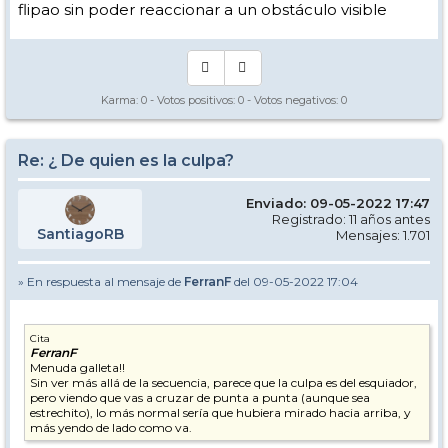
flipao sin poder reaccionar a un obstáculo visible
Karma:
0
- Votos positivos:
0
- Votos negativos:
0
Re: ¿ De quien es la culpa?
Enviado: 09-05-2022 17:47
Registrado: 11 años antes
SantiagoRB
Mensajes: 1.701
» En respuesta al mensaje de
FerranF
del 09-05-2022 17:04
Cita
FerranF
Menuda galleta!!
Sin ver más allá de la secuencia, parece que la culpa es del esquiador,
pero viendo que vas a cruzar de punta a punta (aunque sea
estrechito), lo más normal sería que hubiera mirado hacia arriba, y
más yendo de lado como va.