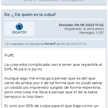
Karma:
27
- Votos positivos:
2
- Votos negativos:
0
Re: ¿ De quien es la culpa?
Enviado: 09-05-2022 17:42
Registrado: 14 años antes
DGATD1
Mensajes: 3.357
» En respuesta al mensaje de
FerranF
del 09-05-2022 17:04
Pufff,
La cosa está complicada, van a tener que repartirla al
50%. Ni pa ti ni pa mi.
Aunque algo me empuja a pensar que es del que
viene de arriba, por ir de tal forma que no pudo salvar
un obstáculo imprevisto surgido de forma repentina,
pero otra cosa me lleva a pensar que el de la tabla
tampoco lo hizo bien.
Sí, voto por 65% de culpa para el que baja como un