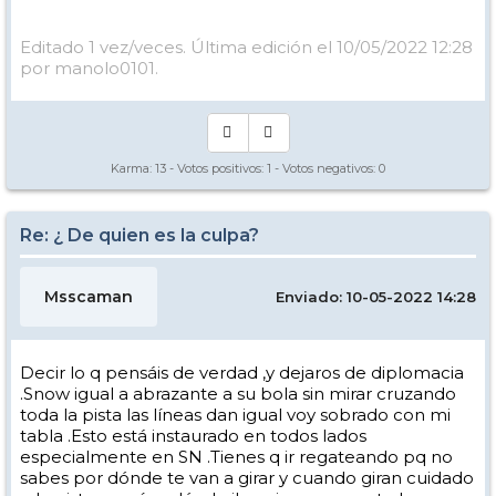
Editado 1 vez/veces. Última edición el 10/05/2022 12:28
por manolo0101.
Karma:
13
- Votos positivos:
1
- Votos negativos:
0
Re: ¿ De quien es la culpa?
Msscaman
Enviado: 10-05-2022 14:28
Decir lo q pensáis de verdad ,y dejaros de diplomacia
.Snow igual a abrazante a su bola sin mirar cruzando
toda la pista las líneas dan igual voy sobrado con mi
tabla .Esto está instaurado en todos lados
especialmente en SN .Tienes q ir regateando pq no
sabes por dónde te van a girar y cuando giran cuidado