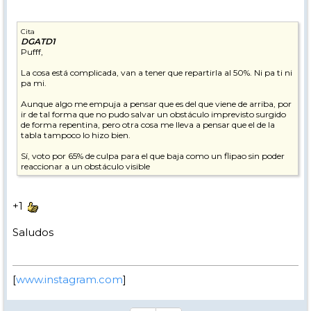
Cita
DGATD1
Pufff,
La cosa está complicada, van a tener que repartirla al 50%. Ni pa ti ni
pa mi.
Aunque algo me empuja a pensar que es del que viene de arriba, por
ir de tal forma que no pudo salvar un obstáculo imprevisto surgido
de forma repentina, pero otra cosa me lleva a pensar que el de la
tabla tampoco lo hizo bien.
Sí, voto por 65% de culpa para el que baja como un flipao sin poder
reaccionar a un obstáculo visible
+1
Saludos
[
www.instagram.com
]