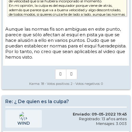
de velocidad que si se hubiera incorporado al momento.
En mi opinión, la culpa es del esquiador porque viene de atrás,
además que parece que va a buena velocidad y algo descontrolado,
de todos modos, si quieres cruzarte de lado a lado, aunque las normas
digan que el que viene de detrás tiene que vigilar por ti, el sentido
común también dice que mires antes de hacer algo semejante
porque no es una trayectoria normal
Aunque las normas fis son ambiguas en este punto,
parece que sólo afectan al esquí en pista ya que se
hace alusión a ello en varios puntos. Dudo que se
puedan establecer normas para el esquí fueradepista.
Por lo tanto, no creo que sean aplicables al video que
hemos visto.
Karma:
18
- Votos positivos:
2
- Votos negativos:
0
Re: ¿ De quien es la culpa?
Enviado: 09-05-2022 19:45
Registrado: 13 años antes
WIND
Mensajes: 3.003