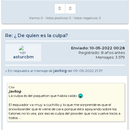
Karma:
0
- Votos positivos:
0
- Votos negativos:
0
Re: ¿ De quien es la culpa?
Enviado: 10-05-2022 00:28
Registrado: 8 años antes
asturcbm
Mensajes: 3.579
» En respuesta al mensaje de
javitog
del 09-05-2022 21:37
Cita
javitog
La culpa és del paqueton que había caído
El esquiador va muy a cuchillo y lo que me sorprende es que el
snowboarder que le viene de cara porque está apoyando sobre los
talones no lo vea, por eso es culpa del powder que nos vuelve locos a
todos....