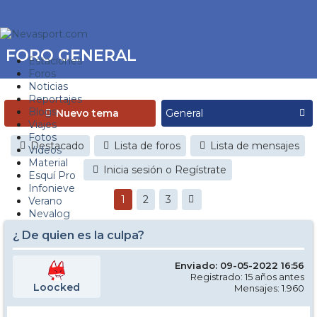
FORO GENERAL
Estaciones
Foros
Noticias
Reportajes
Blogs
Nuevo tema
Viajes
Fotos
Destacado
Lista de foros
Lista de mensajes
Videos
Material
Inicia sesión o Regístrate
Esquí Pro
Infonieve
1
2
3
Verano
Nevalog
¿ De quien es la culpa?
Enviado: 09-05-2022 16:56
Registrado: 15 años antes
Loocked
Mensajes: 1.960