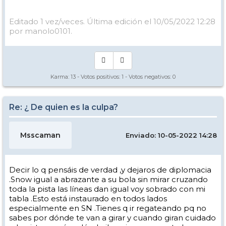
Editado 1 vez/veces. Última edición el 10/05/2022 12:28
por manolo0101.
Karma:
13
- Votos positivos:
1
- Votos negativos:
0
Re: ¿ De quien es la culpa?
Msscaman
Enviado: 10-05-2022 14:28
Decir lo q pensáis de verdad ,y dejaros de diplomacia
.Snow igual a abrazante a su bola sin mirar cruzando
toda la pista las líneas dan igual voy sobrado con mi
tabla .Esto está instaurado en todos lados
especialmente en SN .Tienes q ir regateando pq no
sabes por dónde te van a girar y cuando giran cuidado