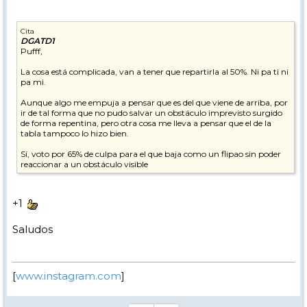
Cita
DGATD1
Pufff,
La cosa está complicada, van a tener que repartirla al 50%. Ni pa ti ni
pa mi.
Aunque algo me empuja a pensar que es del que viene de arriba, por
ir de tal forma que no pudo salvar un obstáculo imprevisto surgido
de forma repentina, pero otra cosa me lleva a pensar que el de la
tabla tampoco lo hizo bien.
Sí, voto por 65% de culpa para el que baja como un flipao sin poder
reaccionar a un obstáculo visible
+1
Saludos
[
www.instagram.com
]