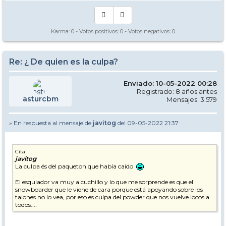
Karma:
0
- Votos positivos:
0
- Votos negativos:
0
Re: ¿ De quien es la culpa?
Enviado: 10-05-2022 00:28
Registrado: 8 años antes
asturcbm
Mensajes: 3.579
» En respuesta al mensaje de
javitog
del 09-05-2022 21:37
Cita
javitog
La culpa és del paqueton que había caído
El esquiador va muy a cuchillo y lo que me sorprende es que el
snowboarder que le viene de cara porque está apoyando sobre los
talones no lo vea, por eso es culpa del powder que nos vuelve locos a
todos....