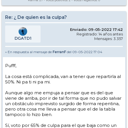
Karma:
27
- Votos positivos:
2
- Votos negativos:
0
Re: ¿ De quien es la culpa?
Enviado: 09-05-2022 17:42
Registrado: 14 años antes
DGATD1
Mensajes: 3.357
» En respuesta al mensaje de
FerranF
del 09-05-2022 17:04
Pufff,
La cosa está complicada, van a tener que repartirla al
50%. Ni pa ti ni pa mi.
Aunque algo me empuja a pensar que es del que
viene de arriba, por ir de tal forma que no pudo salvar
un obstáculo imprevisto surgido de forma repentina,
pero otra cosa me lleva a pensar que el de la tabla
tampoco lo hizo bien.
Sí, voto por 65% de culpa para el que baja como un