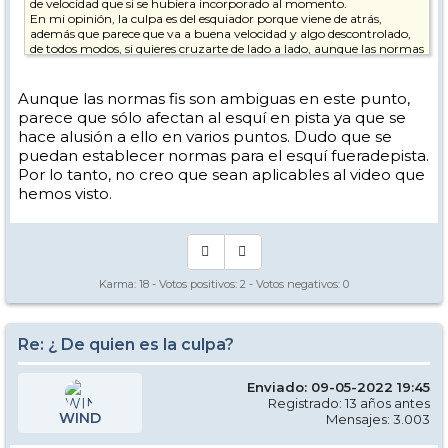
de velocidad que si se hubiera incorporado al momento.
En mi opinión, la culpa es del esquiador porque viene de atrás,
además que parece que va a buena velocidad y algo descontrolado,
de todos modos, si quieres cruzarte de lado a lado, aunque las normas
digan que el que viene de detrás tiene que vigilar por ti, el sentido
común también dice que mires antes de hacer algo semejante
porque no es una trayectoria normal
Aunque las normas fis son ambiguas en este punto,
parece que sólo afectan al esquí en pista ya que se
hace alusión a ello en varios puntos. Dudo que se
puedan establecer normas para el esquí fueradepista.
Por lo tanto, no creo que sean aplicables al video que
hemos visto.
Karma:
18
- Votos positivos:
2
- Votos negativos:
0
Re: ¿ De quien es la culpa?
Enviado: 09-05-2022 19:45
Registrado: 13 años antes
WIND
Mensajes: 3.003