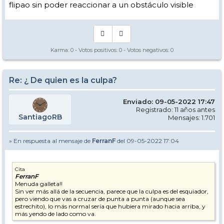
flipao sin poder reaccionar a un obstáculo visible
Karma:
0
- Votos positivos:
0
- Votos negativos:
0
Re: ¿ De quien es la culpa?
Enviado: 09-05-2022 17:47
Registrado: 11 años antes
SantiagoRB
Mensajes: 1.701
» En respuesta al mensaje de
FerranF
del 09-05-2022 17:04
Cita
FerranF
Menuda galleta!!
Sin ver más allá de la secuencia, parece que la culpa es del esquiador,
pero viendo que vas a cruzar de punta a punta (aunque sea
estrechito), lo más normal sería que hubiera mirado hacia arriba, y
más yendo de lado como va.