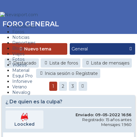
FORO GENERAL
Estaciones
Foros
Noticias
Reportajes
Blogs
Nuevo tema
Viajes
Fotos
Destacado
Lista de foros
Lista de mensajes
Videos
Material
Inicia sesión o Regístrate
Esquí Pro
Infonieve
1
2
3
Verano
Nevalog
¿ De quien es la culpa?
Enviado: 09-05-2022 16:56
Registrado: 15 años antes
Loocked
Mensajes: 1.960