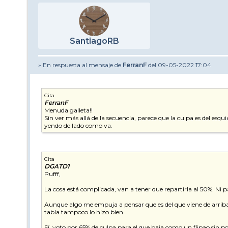
SantiagoRB
» En respuesta al mensaje de
FerranF
del 09-05-2022 17:04
Cita
FerranF
Menuda galleta!!
Sin ver más allá de la secuencia, parece que la culpa es del es
yendo de lado como va.
Cita
DGATD1
Pufff,
La cosa está complicada, van a tener que repartirla al 50%. Ni pa
Aunque algo me empuja a pensar que es del que viene de arriba,
tabla tampoco lo hizo bien.
Sí, voto por 65% de culpa para el que baja como un flipao sin po