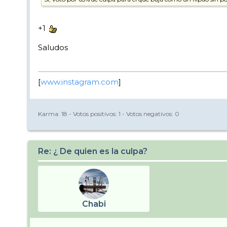
+1
Saludos
[
www.instagram.com
]
Karma:
18
- Votos positivos:
1
- Votos negativos:
0
Re: ¿ De quien es la culpa?
Chabi