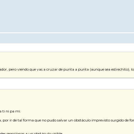
quiador, pero viendo que vas a cruzar de punta a punta (aunque sea estrechito),
 ti ni pa mi.
 por ir de tal forma que no pudo salvar un obstáculo imprevisto surgido de for
der reaccionar a un obstáculo visible