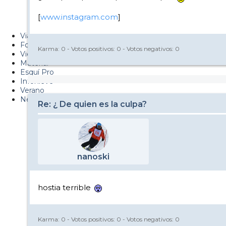
Metiendo Cantos
[
www.instagram.com
]
PUCAF - Blog
Viajes
Fotos
Karma:
0
- Votos positivos:
0
- Votos negativos:
0
Videos
Material
Esquí Pro
Infonieve
Verano
Nevalog
Re: ¿ De quien es la culpa?
nanoski
hostia terrible
Karma:
0
- Votos positivos:
0
- Votos negativos:
0