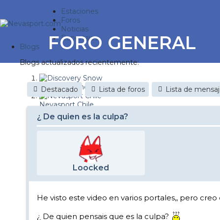
Estaciones
Foros
Noticias
FORO GENERAL
Reportajes
Blogs
Blogs actualizados recientemente:
Discovery Snow
Destacado
Lista de foros
Lista de mensa
Nevasport Chile
¿ De quien es la culpa?
Esquiaryviajar.com
nevasport blog
Brasil
Loocked
It's a powder da
Diario de un friki
He visto este video en varios portales,, pero creo
Revista NIX
¿ De quien pensais que es la culpa?