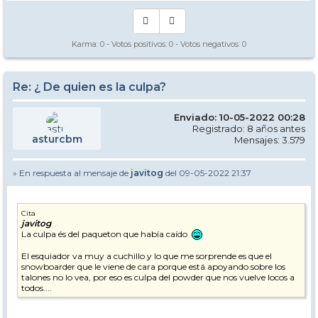
Karma:
0
- Votos positivos:
0
- Votos negativos:
0
Re: ¿ De quien es la culpa?
Enviado: 10-05-2022 00:28
Registrado: 8 años antes
asturcbm
Mensajes: 3.579
» En respuesta al mensaje de
javitog
del 09-05-2022 21:37
Cita
javitog
La culpa és del paqueton que había caído
El esquiador va muy a cuchillo y lo que me sorprende es que el
snowboarder que le viene de cara porque está apoyando sobre los
talones no lo vea, por eso es culpa del powder que nos vuelve locos a
todos....