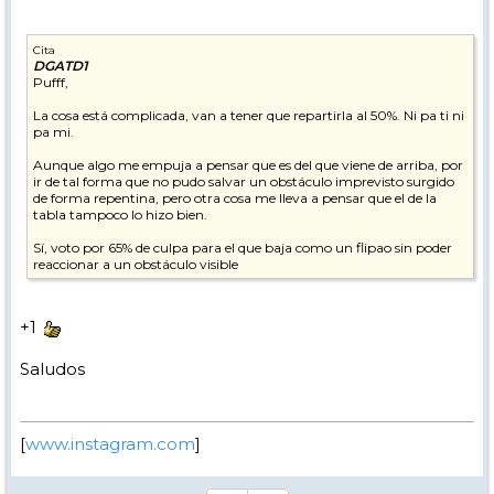
Cita
DGATD1
Pufff,
La cosa está complicada, van a tener que repartirla al 50%. Ni pa ti ni
pa mi.
Aunque algo me empuja a pensar que es del que viene de arriba, por
ir de tal forma que no pudo salvar un obstáculo imprevisto surgido
de forma repentina, pero otra cosa me lleva a pensar que el de la
tabla tampoco lo hizo bien.
Sí, voto por 65% de culpa para el que baja como un flipao sin poder
reaccionar a un obstáculo visible
+1
Saludos
[
www.instagram.com
]