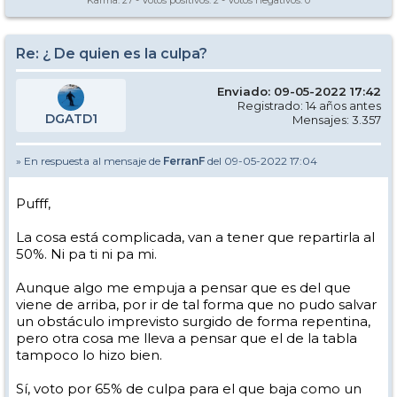
Karma:
27
- Votos positivos:
2
- Votos negativos:
0
Re: ¿ De quien es la culpa?
Enviado: 09-05-2022 17:42
Registrado: 14 años antes
DGATD1
Mensajes: 3.357
» En respuesta al mensaje de
FerranF
del 09-05-2022 17:04
Pufff,
La cosa está complicada, van a tener que repartirla al
50%. Ni pa ti ni pa mi.
Aunque algo me empuja a pensar que es del que
viene de arriba, por ir de tal forma que no pudo salvar
un obstáculo imprevisto surgido de forma repentina,
pero otra cosa me lleva a pensar que el de la tabla
tampoco lo hizo bien.
Sí, voto por 65% de culpa para el que baja como un