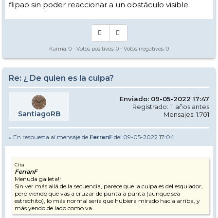
flipao sin poder reaccionar a un obstáculo visible
Karma:
0
- Votos positivos:
0
- Votos negativos:
0
Re: ¿ De quien es la culpa?
Enviado: 09-05-2022 17:47
Registrado: 11 años antes
SantiagoRB
Mensajes: 1.701
» En respuesta al mensaje de
FerranF
del 09-05-2022 17:04
Cita
FerranF
Menuda galleta!!
Sin ver más allá de la secuencia, parece que la culpa es del esquiador,
pero viendo que vas a cruzar de punta a punta (aunque sea
estrechito), lo más normal sería que hubiera mirado hacia arriba, y
más yendo de lado como va.