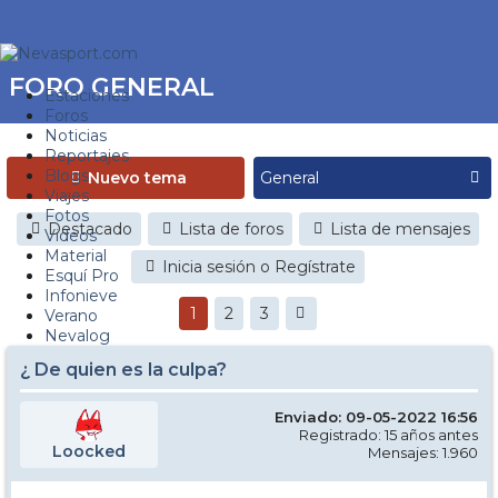
FORO GENERAL
Estaciones
Foros
Noticias
Reportajes
Blogs
Nuevo tema
Viajes
Fotos
Destacado
Lista de foros
Lista de mensajes
Videos
Material
Inicia sesión o Regístrate
Esquí Pro
Infonieve
1
2
3
Verano
Nevalog
¿ De quien es la culpa?
Enviado: 09-05-2022 16:56
Registrado: 15 años antes
Loocked
Mensajes: 1.960