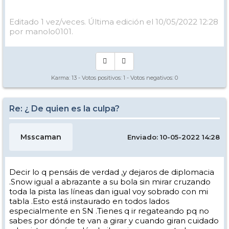
Editado 1 vez/veces. Última edición el 10/05/2022 12:28
por manolo0101.
Karma:
13
- Votos positivos:
1
- Votos negativos:
0
Re: ¿ De quien es la culpa?
Msscaman
Enviado: 10-05-2022 14:28
Decir lo q pensáis de verdad ,y dejaros de diplomacia
.Snow igual a abrazante a su bola sin mirar cruzando
toda la pista las líneas dan igual voy sobrado con mi
tabla .Esto está instaurado en todos lados
especialmente en SN .Tienes q ir regateando pq no
sabes por dónde te van a girar y cuando giran cuidado