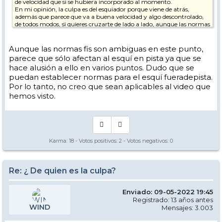
de velocidad que si se hubiera incorporado al momento.
En mi opinión, la culpa es del esquiador porque viene de atrás,
además que parece que va a buena velocidad y algo descontrolado,
de todos modos, si quieres cruzarte de lado a lado, aunque las normas
digan que el que viene de detrás tiene que vigilar por ti, el sentido
común también dice que mires antes de hacer algo semejante
porque no es una trayectoria normal
Aunque las normas fis son ambiguas en este punto,
parece que sólo afectan al esquí en pista ya que se
hace alusión a ello en varios puntos. Dudo que se
puedan establecer normas para el esquí fueradepista.
Por lo tanto, no creo que sean aplicables al video que
hemos visto.
Karma:
18
- Votos positivos:
2
- Votos negativos:
0
Re: ¿ De quien es la culpa?
Enviado: 09-05-2022 19:45
Registrado: 13 años antes
WIND
Mensajes: 3.003