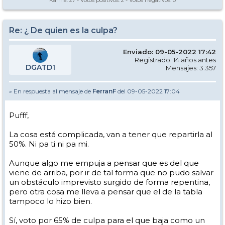
Karma:
27
- Votos positivos:
2
- Votos negativos:
0
Re: ¿ De quien es la culpa?
Enviado: 09-05-2022 17:42
Registrado: 14 años antes
DGATD1
Mensajes: 3.357
» En respuesta al mensaje de
FerranF
del 09-05-2022 17:04
Pufff,
La cosa está complicada, van a tener que repartirla al
50%. Ni pa ti ni pa mi.
Aunque algo me empuja a pensar que es del que
viene de arriba, por ir de tal forma que no pudo salvar
un obstáculo imprevisto surgido de forma repentina,
pero otra cosa me lleva a pensar que el de la tabla
tampoco lo hizo bien.
Sí, voto por 65% de culpa para el que baja como un