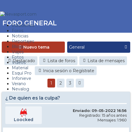
FORO GENERAL
Estaciones
Foros
Noticias
Reportajes
Blogs
Nuevo tema
Viajes
Fotos
Destacado
Lista de foros
Lista de mensajes
Videos
Material
Inicia sesión o Regístrate
Esquí Pro
Infonieve
1
2
3
Verano
Nevalog
¿ De quien es la culpa?
Enviado: 09-05-2022 16:56
Registrado: 15 años antes
Loocked
Mensajes: 1.960