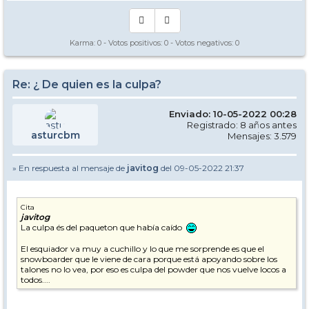
Karma:
0
- Votos positivos:
0
- Votos negativos:
0
Re: ¿ De quien es la culpa?
Enviado: 10-05-2022 00:28
Registrado: 8 años antes
asturcbm
Mensajes: 3.579
» En respuesta al mensaje de
javitog
del 09-05-2022 21:37
Cita
javitog
La culpa és del paqueton que había caído
El esquiador va muy a cuchillo y lo que me sorprende es que el
snowboarder que le viene de cara porque está apoyando sobre los
talones no lo vea, por eso es culpa del powder que nos vuelve locos a
todos....