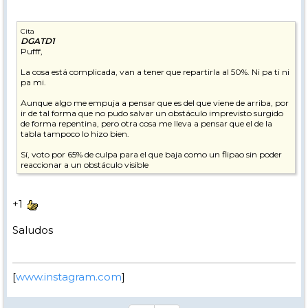
Cita
DGATD1
Pufff,
La cosa está complicada, van a tener que repartirla al 50%. Ni pa ti ni
pa mi.
Aunque algo me empuja a pensar que es del que viene de arriba, por
ir de tal forma que no pudo salvar un obstáculo imprevisto surgido
de forma repentina, pero otra cosa me lleva a pensar que el de la
tabla tampoco lo hizo bien.
Sí, voto por 65% de culpa para el que baja como un flipao sin poder
reaccionar a un obstáculo visible
+1
Saludos
[
www.instagram.com
]