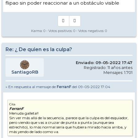
flipao sin poder reaccionar a un obstáculo visible
Karma:
0
- Votos positivos:
0
- Votos negativos:
0
Re: ¿ De quien es la culpa?
Enviado: 09-05-2022 17:47
Registrado: 11 años antes
SantiagoRB
Mensajes: 1.701
» En respuesta al mensaje de
FerranF
del 09-05-2022 17:04
Cita
FerranF
Menuda galleta!!
Sin ver más allá de la secuencia, parece que la culpa es del esquiador,
pero viendo que vas a cruzar de punta a punta (aunque sea
estrechito), lo más normal sería que hubiera mirado hacia arriba, y
más yendo de lado como va.