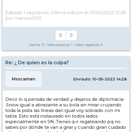
Editado 1 vez/veces. Última edición el 10/05/2022 12:28
por manolo0101.
Karma:
13
- Votos positivos:
1
- Votos negativos:
0
Re: ¿ De quien es la culpa?
Msscaman
Enviado: 10-05-2022 14:28
Decir lo q pensáis de verdad ,y dejaros de diplomacia
.Snow igual a abrazante a su bola sin mirar cruzando
toda la pista las líneas dan igual voy sobrado con mi
tabla .Esto está instaurado en todos lados
especialmente en SN .Tienes q ir regateando pq no
sabes por dónde te van a girar y cuando giran cuidado