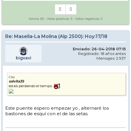
Karma:
65
- Votos positivos:
5
- Votos negativos:
0
Re: Masella-La Molina (Alp 2500): Hoy:17/18
Enviado: 26-04-2018 07:15
Registrado: 18 años antes
bigxavi
Mensajes: 2.937
Cita
salvita35
estáis perdiendo el tiempo
Este puente espero empezar yo , alternaré los
bastones de esquí con el de las setas.