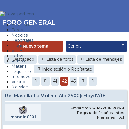
FORO GENERAL
Estaciones
Foros
Noticias
Reportajes
Blogs
Nuevo tema
Viajes
Fotos
Destacado
Lista de foros
Lista de mensajes
Videos
Material
Inicia sesión o Regístrate
Esquí Pro
Infonieve
41
42
43
Verano
Nevalog
Re: Masella-La Molina (Alp 2500): Hoy:17/18
Enviado: 25-04-2018 20:48
Registrado: 14 años antes
manolo0101
Mensajes: 1.621