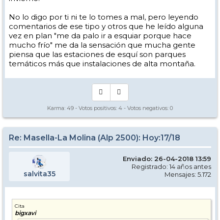
En mi caso, no me disgusta. Porque ya sé a lo que voy.
No lo digo por ti ni te lo tomes a mal, pero leyendo
Un saludo.
comentarios de ese tipo y otros que he leído alguna
vez en plan "me da palo ir a esquiar porque hace
mucho frío" me da la sensación que mucha gente
piensa que las estaciones de esquí son parques
temáticos más que instalaciones de alta montaña.
Karma:
49
- Votos positivos:
4
- Votos negativos:
0
Re: Masella-La Molina (Alp 2500): Hoy:17/18
Enviado: 26-04-2018 13:59
Registrado: 14 años antes
salvita35
Mensajes: 5.172
Cita
bigxavi