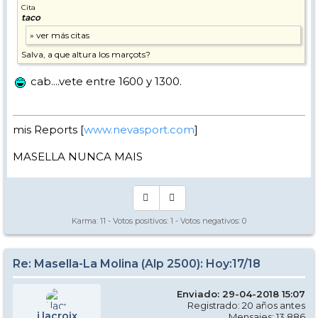
Cita
taco
Salva, a que altura los marçots?
cab....vete entre 1600 y 1300.
mis Reports [
www.nevasport.com
]
MASELLA NUNCA MAIS
Karma:
11
- Votos positivos:
1
- Votos negativos:
0
Re: Masella-La Molina (Alp 2500): Hoy:17/18
Enviado: 29-04-2018 15:07
Registrado: 20 años antes
j.lacroix
Mensajes: 13.886