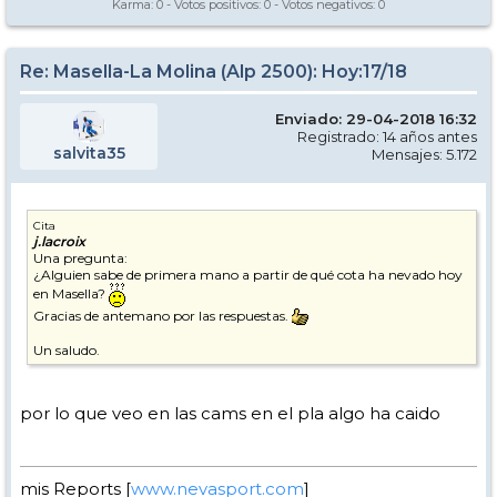
Karma:
0
- Votos positivos:
0
- Votos negativos:
0
Re: Masella-La Molina (Alp 2500): Hoy:17/18
Enviado: 29-04-2018 16:32
Registrado: 14 años antes
salvita35
Mensajes: 5.172
Cita
j.lacroix
Una pregunta:
¿Alguien sabe de primera mano a partir de qué cota ha nevado hoy
en Masella?
Gracias de antemano por las respuestas.
Un saludo.
por lo que veo en las cams en el pla algo ha caido
mis Reports [
www.nevasport.com
]