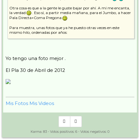
Otra cosa es que a la gente le guste bajar por ahí. A mí me encanta,
la verdad
. Eso sí, a partir media mañana, para el Jumbo, a hacer
Pala Directa+Coma Pregona
Para muestra, unas fotos que ya he puesto otras veces en este
mismo hilo, ordenadas por años:
2009
Yo tengo una foto mejor .
El pasillo, 10 de mayo de 2009
El Pla 30 de Abril de 2012
2010
El pasillo, 2 de mayo de 2010, a las 11:27
Mis Fotos
Mis Videos
Enamorats apurando hasta el final
, 2 de mayo de 2010, a las
11:25
2013
Karma:
83
- Votos positivos:
6
- Votos negativos:
0