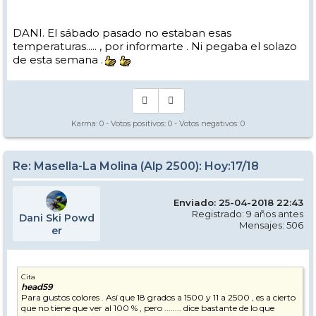
DANI. El sábado pasado no estaban esas
temperaturas..... , por informarte . Ni pegaba el solazo
de esta semana .
Karma:
0
- Votos positivos:
0
- Votos negativos:
0
Re: Masella-La Molina (Alp 2500): Hoy:17/18
Enviado: 25-04-2018 22:43
Registrado: 9 años antes
Dani Ski Powd
Mensajes: 506
er
Cita
head59
Para gustos colores . Así que 18 grados a 1500 y 11 a 2500 , es a cierto
que no tiene que ver al 100 % , pero ........ dice bastante de lo que