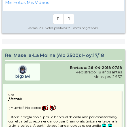
Mis Fotos
Mis Videos
Karma:
29
- Votos positivos:
2
- Votos negativos:
0
Re: Masella-La Molina (Alp 2500): Hoy:17/18
Enviado: 26-04-2018 07:18
Registrado: 18 años antes
bigxavi
Mensajes: 2.937
Cita
j.lacroix
¿Muerto? No lo creo
Esto se arregla con el pasillo habitual de cada año por estas fechas y
con el cartelito recomendando usar Enamorats únicamente para la
última bajada. A partir de aquí, andando que es gerundio