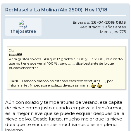
El pasillo, 28 de abril de 2013, a las 11:08. Aquí se adivina algo más de
nieve.
Re: Masella-La Molina (Alp 2500): Hoy:17/18
Enviado: 26-04-2018 08:13
2015
Registrado: 9 años antes
thejosetree
Mensajes: 775
El pasillo, 18 de abril de 2015, a las 9:23. A esta hora se ve bastante
aceptable
Cita
head59
Ese mismo día, a las 13:00. La cosa está algo peor
Para gustos colores . Así que 18 grados a 1500 y 11 a 2500 , es a cierto
que no tiene que ver al 100 % , pero ........ dice bastante de lo que
puedes encontrar.
Pero Enamorats no está tan mal a las 10:30
DANI. El sábado pasado no estaban esas temperaturas..... , por
informarte . Ni pegaba el solazo de esta semana .
El cartelito de marras:
Aún con solazo y temperaturas de verano, esa capita
de nieve crema justo cuando empieza a transformar,
es la mejor nieve que se puede esquiar después de la
En resumen... Se trata de aguantar el Pla abierto. Eso permite tener
nieve polvo. Desde luego, mucho mejor que la nieve
más coches, esquiadores y paseantes en el Pla. Y también permite
dura que te encuentras muchísimos días en pleno
decir que tienen abierto un desnivel de 935 m.
invierno.