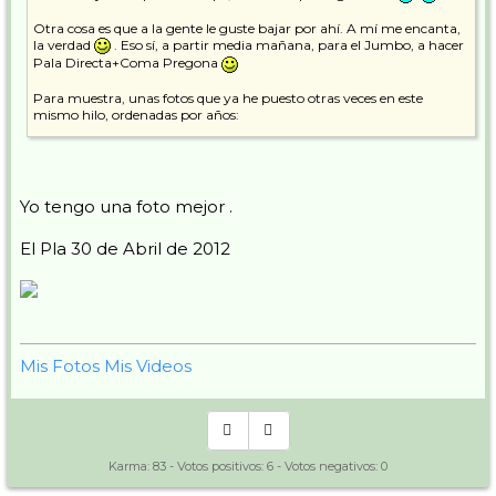
Otra cosa es que a la gente le guste bajar por ahí. A mí me encanta,
la verdad
. Eso sí, a partir media mañana, para el Jumbo, a hacer
Pala Directa+Coma Pregona
Para muestra, unas fotos que ya he puesto otras veces en este
mismo hilo, ordenadas por años:
2009
Yo tengo una foto mejor .
El pasillo, 10 de mayo de 2009
El Pla 30 de Abril de 2012
2010
El pasillo, 2 de mayo de 2010, a las 11:27
Mis Fotos
Mis Videos
Enamorats apurando hasta el final
, 2 de mayo de 2010, a las
11:25
2013
Karma:
83
- Votos positivos:
6
- Votos negativos:
0