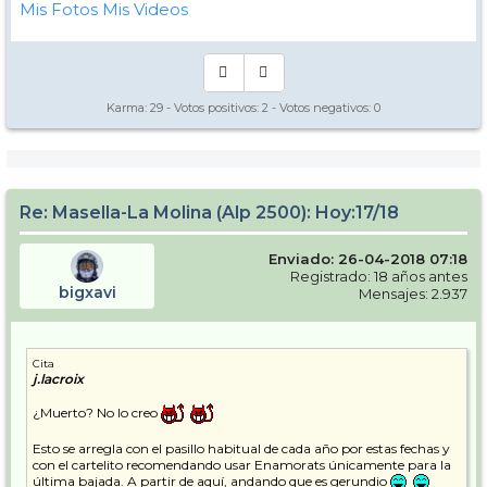
Mis Fotos
Mis Videos
Karma:
29
- Votos positivos:
2
- Votos negativos:
0
Re: Masella-La Molina (Alp 2500): Hoy:17/18
Enviado: 26-04-2018 07:18
Registrado: 18 años antes
bigxavi
Mensajes: 2.937
Cita
j.lacroix
¿Muerto? No lo creo
Esto se arregla con el pasillo habitual de cada año por estas fechas y
con el cartelito recomendando usar Enamorats únicamente para la
última bajada. A partir de aquí, andando que es gerundio