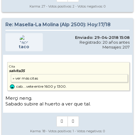
Karma:
27
- Votos positivos:
2
- Votos negativos:
0
Re: Masella-La Molina (Alp 2500): Hoy:17/18
Enviado: 29-04-2018 15:08
Registrado: 20 años antes
taco
Mensajes: 207
Cita
salvita35
cab....vete entre 1600 y 1300.
Merçi neng.
Sabado subire al huerto a ver que tal.
Karma:
18
- Votos positivos:
1
- Votos negativos:
0