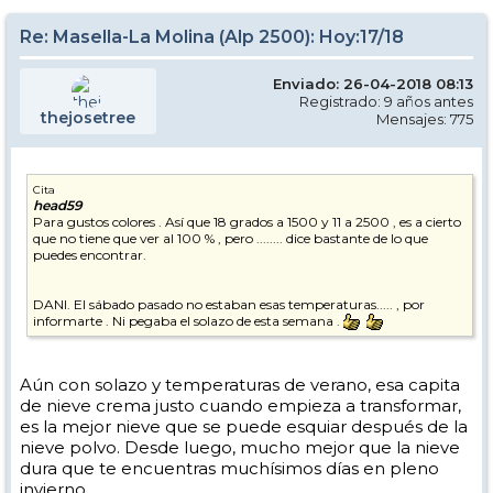
El pasillo, 28 de abril de 2013, a las 11:08. Aquí se adivina algo más de
nieve.
Re: Masella-La Molina (Alp 2500): Hoy:17/18
Enviado: 26-04-2018 08:13
2015
Registrado: 9 años antes
thejosetree
Mensajes: 775
El pasillo, 18 de abril de 2015, a las 9:23. A esta hora se ve bastante
aceptable
Cita
head59
Ese mismo día, a las 13:00. La cosa está algo peor
Para gustos colores . Así que 18 grados a 1500 y 11 a 2500 , es a cierto
que no tiene que ver al 100 % , pero ........ dice bastante de lo que
puedes encontrar.
Pero Enamorats no está tan mal a las 10:30
DANI. El sábado pasado no estaban esas temperaturas..... , por
informarte . Ni pegaba el solazo de esta semana .
El cartelito de marras:
Aún con solazo y temperaturas de verano, esa capita
de nieve crema justo cuando empieza a transformar,
es la mejor nieve que se puede esquiar después de la
En resumen... Se trata de aguantar el Pla abierto. Eso permite tener
nieve polvo. Desde luego, mucho mejor que la nieve
más coches, esquiadores y paseantes en el Pla. Y también permite
dura que te encuentras muchísimos días en pleno
decir que tienen abierto un desnivel de 935 m.
invierno.