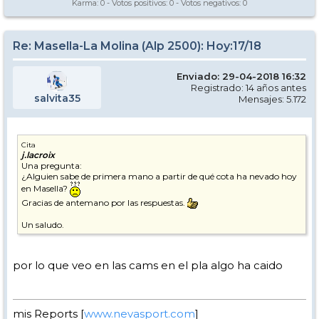
Karma:
0
- Votos positivos:
0
- Votos negativos:
0
Re: Masella-La Molina (Alp 2500): Hoy:17/18
Enviado: 29-04-2018 16:32
Registrado: 14 años antes
salvita35
Mensajes: 5.172
Cita
j.lacroix
Una pregunta:
¿Alguien sabe de primera mano a partir de qué cota ha nevado hoy
en Masella?
Gracias de antemano por las respuestas.
Un saludo.
por lo que veo en las cams en el pla algo ha caido
mis Reports [
www.nevasport.com
]