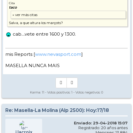
Cita
taco
Salva, a que altura los marçots?
cab....vete entre 1600 y 1300.
mis Reports [
www.nevasport.com
]
MASELLA NUNCA MAIS
Karma:
11
- Votos positivos:
1
- Votos negativos:
0
Re: Masella-La Molina (Alp 2500): Hoy:17/18
Enviado: 29-04-2018 15:07
Registrado: 20 años antes
j.lacroix
Mensajes: 13.884