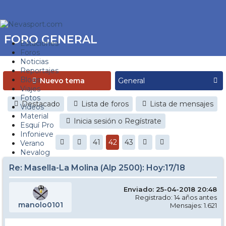
FORO GENERAL
Estaciones
Foros
Noticias
Reportajes
Blogs
Nuevo tema
Viajes
Fotos
Destacado
Lista de foros
Lista de mensajes
Videos
Material
Inicia sesión o Regístrate
Esquí Pro
Infonieve
41
42
43
Verano
Nevalog
Re: Masella-La Molina (Alp 2500): Hoy:17/18
Enviado: 25-04-2018 20:48
Registrado: 14 años antes
manolo0101
Mensajes: 1.621