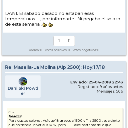
DANI. El sábado pasado no estaban esas
temperaturas..... , por informarte . Ni pegaba el solazo
de esta semana .
Karma:
0
- Votos positivos:
0
- Votos negativos:
0
Re: Masella-La Molina (Alp 2500): Hoy:17/18
Enviado: 25-04-2018 22:43
Registrado: 9 años antes
Dani Ski Powd
Mensajes: 506
er
Cita
head59
Para gustos colores . Así que 18 grados a 1500 y 11 a 2500 , es a cierto
que no tiene que ver al 100 % , pero ........ dice bastante de lo que