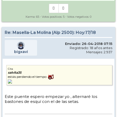
Karma:
65
- Votos positivos:
5
- Votos negativos:
0
Re: Masella-La Molina (Alp 2500): Hoy:17/18
Enviado: 26-04-2018 07:15
Registrado: 18 años antes
bigxavi
Mensajes: 2.937
Cita
salvita35
estáis perdiendo el tiempo
Este puente espero empezar yo , alternaré los
bastones de esquí con el de las setas.