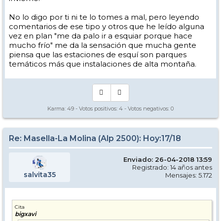
En mi caso, no me disgusta. Porque ya sé a lo que voy.
No lo digo por ti ni te lo tomes a mal, pero leyendo
Un saludo.
comentarios de ese tipo y otros que he leído alguna
vez en plan "me da palo ir a esquiar porque hace
mucho frío" me da la sensación que mucha gente
piensa que las estaciones de esquí son parques
temáticos más que instalaciones de alta montaña.
Karma:
49
- Votos positivos:
4
- Votos negativos:
0
Re: Masella-La Molina (Alp 2500): Hoy:17/18
Enviado: 26-04-2018 13:59
Registrado: 14 años antes
salvita35
Mensajes: 5.172
Cita
bigxavi