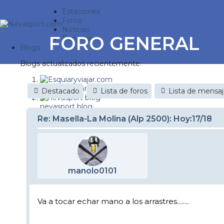
Estaciones
Foros
Noticias
FORO GENERAL
Reportajes
Blogs
Blogs actualizados recientemente:
Esquiaryviajar.com
Destacado
Lista de foros
Lista de mensa
nevasport blog
Re: Masella-La Molina (Alp 2500): Hoy:17/18
Discovery Snow
Brasil
It's a powder da
manolo0101
Diario de un friki
Nevasport Chile
Va a tocar echar mano a los arrastres........
Revista NIX