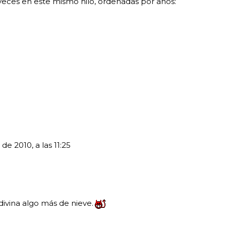
veces en este mismo hilo, ordenadas por años:
de 2010, a las 11:25
 adivina algo más de nieve.