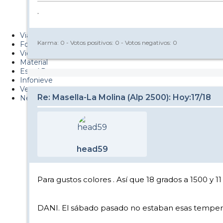
Metiendo Cantos
.
PUCAF - Blog
Viajes
Karma:
0
- Votos positivos:
0
- Votos negativos:
0
Fotos
Videos
Material
Esquí Pro
Infonieve
Verano
Re: Masella-La Molina (Alp 2500): Hoy:17/18
Nevalog
head59
Para gustos colores . Así que 18 grados a 1500 y 11 
DANI. El sábado pasado no estaban esas temperatur