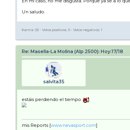
En mi caso, no me disgusta. Porque ya sé a lo que
Un saludo.
Karma:
53
- Votos positivos:
5
- Votos negativos:
1
Re: Masella-La Molina (Alp 2500): Hoy:17/18
salvita35
estáis perdiendo el tiempo
mis Reports [
www.nevasport.com
]