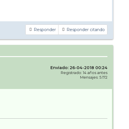
Responder
Responder citando
Enviado: 26-04-2018 00:24
Registrado: 14 años antes
Mensajes: 5.172