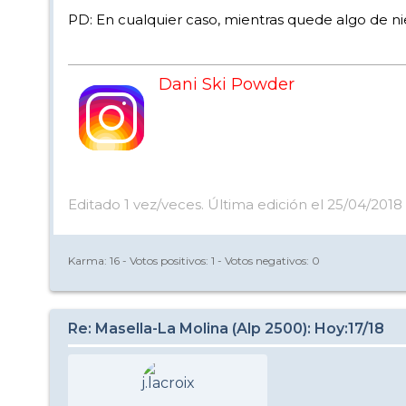
PD: En cualquier caso, mientras quede algo de niev
Dani Ski Powder
Editado 1 vez/veces. Última edición el 25/04/2018
Karma:
16
- Votos positivos:
1
- Votos negativos:
0
Re: Masella-La Molina (Alp 2500): Hoy:17/18