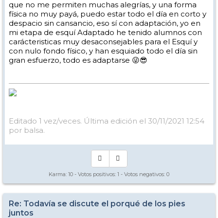
que no me permiten muchas alegrías, y una forma
física no muy payá, puedo estar todo el día en corto y
despacio sin cansancio, eso sí con adaptación, yo en
mi etapa de esquí Adaptado he tenido alumnos con
carácteristicas muy desaconsejables para el Esquí y
con nulo fondo físico, y han esquiado todo el día sin
gran esfuerzo, todo es adaptarse 😜😎
Editado 1 vez/veces. Última edición el 30/11/2021 12:54
por balsa.
Karma:
10
- Votos positivos:
1
- Votos negativos:
0
Re: Todavía se discute el porqué de los pies
juntos