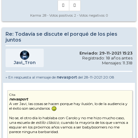
Karma:
28
- Votos positivos:
2
- Votos negativos:
0
Re: Todavía se discute el porqué de los pies
juntos
Enviado: 29-11-2021 15:23
Registrado: 18 años antes
Javi_Tron
Mensajes: 11.318
» En respuesta al mensaje de
nevasport
del 28-11-2021 20:08
Cita
nevasport
A ver Javi, las cosas se hacen porque hay ilusión, lo de la audiencia y
el éxito son secundarios
No se, el otro día lo hablaba con Carolo y no me hizo mucho caso,
una escuela de
estilo clásico
, cuando la mayoría de los que vamos a
esquiar en los próximos años vamos a ser babyboomers no me
parece ninguna barbaridad.