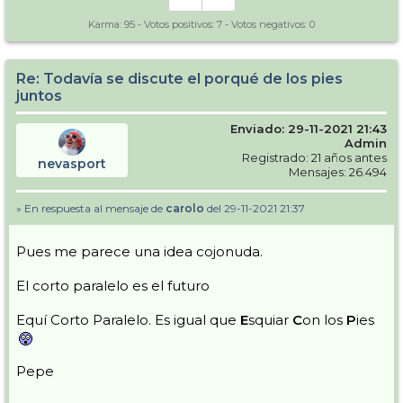
Karma:
95
- Votos positivos:
7
- Votos negativos:
0
Re: Todavía se discute el porqué de los pies
juntos
Enviado: 29-11-2021 21:43
Admin
Registrado: 21 años antes
nevasport
Mensajes: 26.494
» En respuesta al mensaje de
carolo
del 29-11-2021 21:37
Pues me parece una idea cojonuda.
El corto paralelo es el futuro
Equí Corto Paralelo. Es igual que
E
squiar
C
on los
P
ies
Pepe