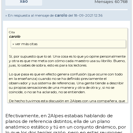
xao
Mensajes: 60.768
» En respuesta al mensaje de
carolo
del 18-09-2021 12:36
Cita
carolo
Sí, por supuesto que lo sé. Una cosa es lo que yo opine personalmente
y otra es que me meta con cómo cada maestro usa su librillo. Bueno,
juas, lo sabes de sobra, esto es para los lectores.
Lo que pasa es que en efecto genera confusión (que ocurre con todo
en la enseñanza) cuando no se ha definido previamente el
observador y sus sistema de referencias. Una gente tiende a describir
su propias sensaciones de una manera y otra de otra y, si no se
coincide, o no se ha aclarado, no se entienden.
De hecho tuvimos esta discusión en 2Alpes con una compañera, que
decía que en el cambio por flexión los pies se aceran al centro de
gravedad (se recogen, decía, que es la sensación que tiene infinidad de
gente) y yo decía que no, que es el centro de gravedad el que se acerca
Efectivamente, en 2Alpes estabais hablando de
a los pies, pues es el que sigue una trayectoria cuesta abajo más
planos de referencia distintos, ella de un plano
directa y veloz que los pies.
anatómico estático y tú en un conjunto dinámico, por
lo que los dos teníais razón, pero en estas reuniones
Esta es la típica discusión en la que la gente, estando de acuerdo, no