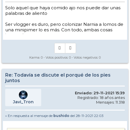
Solo aquel que haya comido ajo nos puede dar unas
palabras de aliento
Ser vlogger es duro, pero colonizar Narnia a lomos de
una minipimer lo es más. Con todo, ambas cosas
intento hacer.
Yo hago esquí extremo : voy de extremo a extremo
de la pista
Los caminos del esquí son inescrotables ...
Karma:
0
- Votos positivos:
0
- Votos negativos:
0
Re: Todavía se discute el porqué de los pies
juntos
Enviado: 29-11-2021 15:39
Registrado: 18 años antes
Javi_Tron
Mensajes: 11.318
» En respuesta al mensaje de
bushido
del 28-11-2021 22:03