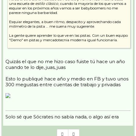
una escuela de
estilo clásico
, cuando la mayoría de los que vamos a
esquiar en los próximos años vamos a ser babyboomers no me
parece ninguna barbaridad.
Esquiar elegantes, a buen ritmo, despacito y aprovechando cada
milímetro de la pista ... me suena muy sugerente.
La gente quiere aprender lo que ve en las pistas. Con un buen equipo
"Demo" en pistas y mercadotecnia moderna igual funcionaría.
Eso sí, tiene mucho curro montar eso y un equipo humano del
carajo.
Quizás el que no me hizo caso fuiste tú hace un año
Pepe
cuando te lo dije, juas, juas
Esto lo publiqué hace año y medio en FB y tuvo unos
300 megustas entre cuentas de trabajo y privadas
Solo sé que Sócrates no sabía nada, o algo así era