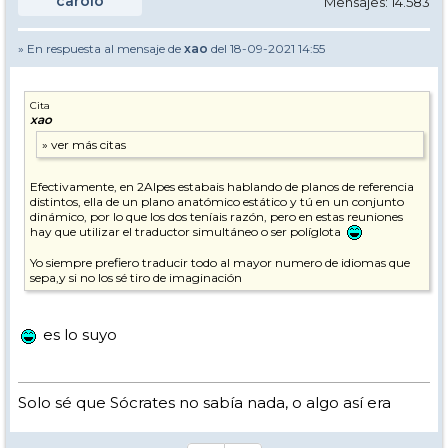
carolo
Mensajes: 14.583
» En respuesta al mensaje de
xao
del 18-09-2021 14:55
Cita
xao
Efectivamente, en 2Alpes estabais hablando de planos de referencia
distintos, ella de un plano anatómico estático y tú en un conjunto
dinámico, por lo que los dos teníais razón, pero en estas reuniones
hay que utilizar el traductor simultáneo o ser políglota
Yo siempre prefiero traducir todo al mayor numero de idiomas que
sepa,y si no los sé tiro de imaginación
es lo suyo
Solo sé que Sócrates no sabía nada, o algo así era