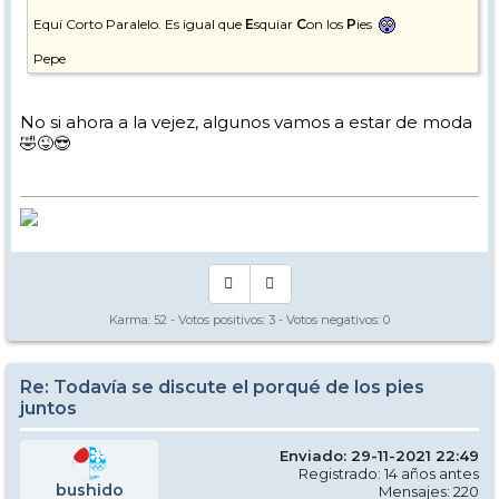
Equí Corto Paralelo. Es igual que
E
squiar
C
on los
P
ies
Pepe
No si ahora a la vejez, algunos vamos a estar de moda
🤣😜😎
Karma:
52
- Votos positivos:
3
- Votos negativos:
0
Re: Todavía se discute el porqué de los pies
juntos
Enviado: 29-11-2021 22:49
Registrado: 14 años antes
bushido
Mensajes: 220