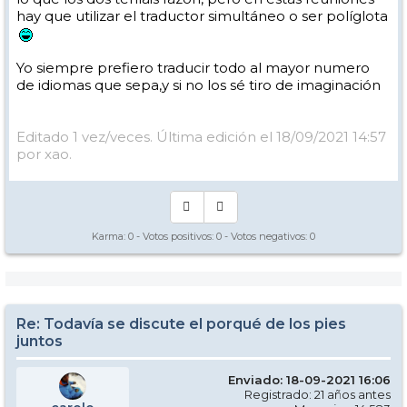
se entera porque está usando sistemas de referencia distintos, y esto
hay que utilizar el traductor simultáneo o ser políglota
ocurre continuamente en la enseñanza de todo, pero especialmente
del deporte cuando se mezclan sensaciones y conceptos abstractos
que cada cual interpreta de forma distinta.
Yo siempre prefiero traducir todo al mayor numero
En resumen: todo funciona en la enseñanza, pero hay que tener
de idiomas que sepa,y si no los sé tiro de imaginación
cuidado y comprobar que el alumno y uno está hablando en el
mismo idioma.
Editado 1 vez/veces. Última edición el 18/09/2021 14:57
por xao.
Karma:
0
- Votos positivos:
0
- Votos negativos:
0
Re: Todavía se discute el porqué de los pies
juntos
Enviado: 18-09-2021 16:06
Registrado: 21 años antes