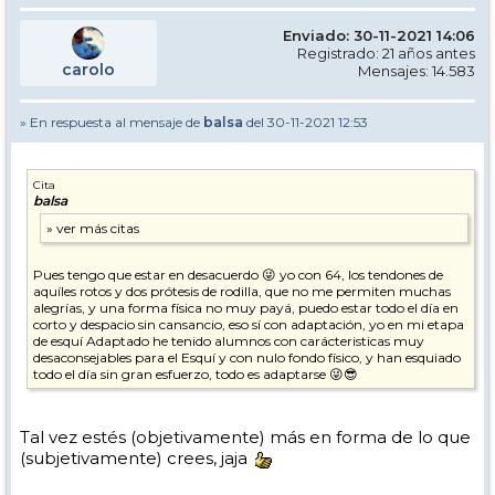
Enviado: 30-11-2021 14:06
Registrado: 21 años antes
carolo
Mensajes: 14.583
» En respuesta al mensaje de
balsa
del 30-11-2021 12:53
Cita
balsa
Pues tengo que estar en desacuerdo 😜 yo con 64, los tendones de
aquíles rotos y dos prótesis de rodilla, que no me permiten muchas
alegrías, y una forma física no muy payá, puedo estar todo el día en
corto y despacio sin cansancio, eso sí con adaptación, yo en mi etapa
de esquí Adaptado he tenido alumnos con carácteristicas muy
desaconsejables para el Esquí y con nulo fondo físico, y han esquiado
todo el día sin gran esfuerzo, todo es adaptarse 😜😎
Tal vez estés (objetivamente) más en forma de lo que
(subjetivamente) crees, jaja