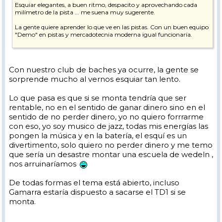
Esquiar elegantes, a buen ritmo, despacito y aprovechando cada
milímetro de la pista ... me suena muy sugerente.
La gente quiere aprender lo que ve en las pistas. Con un buen equipo
"Demo" en pistas y mercadotecnia moderna igual funcionaría.
Eso sí, tiene mucho curro montar eso y un equipo humano del
carajo.
Con nuestro club de baches ya ocurre, la gente se
Pepe
sorprende mucho al vernos esquiar tan lento.
Lo que pasa es que si se monta tendría que ser
rentable, no en el sentido de ganar dinero sino en el
sentido de no perder dinero, yo no quiero forrrarme
con eso, yo soy musico de jazz, todas mis energías las
pongen la música y en la batería, el esquí es un
divertimento, solo quiero no perder dinero y me temo
que sería un desastre montar una escuela de wedeln ,
nos arruinaríamos
De todas formas el tema está abierto, incluso
Gamarra estaría dispuesto a sacarse el TD1 si se
monta.