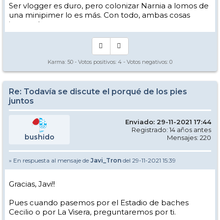
Ser vlogger es duro, pero colonizar Narnia a lomos de
una minipimer lo es más. Con todo, ambas cosas
intento hacer.
Yo hago esquí extremo : voy de extremo a extremo
de la pista
Los caminos del esquí son inescrotables ...
Karma:
50
- Votos positivos:
4
- Votos negativos:
0
Re: Todavía se discute el porqué de los pies
juntos
Enviado: 29-11-2021 17:44
Registrado: 14 años antes
bushido
Mensajes: 220
» En respuesta al mensaje de
Javi_Tron
del 29-11-2021 15:39
Gracias, Javi!!
Pues cuando pasemos por el Estadio de baches
Cecilio o por La Visera, preguntaremos por ti.