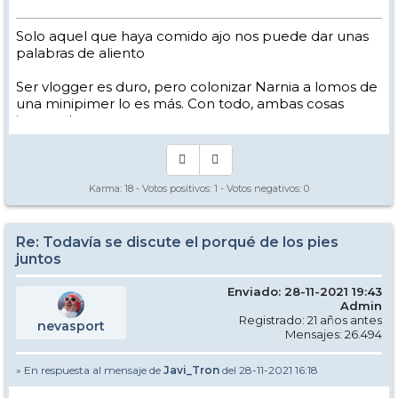
Solo aquel que haya comido ajo nos puede dar unas
palabras de aliento
Ser vlogger es duro, pero colonizar Narnia a lomos de
una minipimer lo es más. Con todo, ambas cosas
intento hacer.
Yo hago esquí extremo : voy de extremo a extremo
de la pista
Los caminos del esquí son inescrotables ...
Karma:
18
- Votos positivos:
1
- Votos negativos:
0
Re: Todavía se discute el porqué de los pies
juntos
Enviado: 28-11-2021 19:43
Admin
Registrado: 21 años antes
nevasport
Mensajes: 26.494
» En respuesta al mensaje de
Javi_Tron
del 28-11-2021 16:18