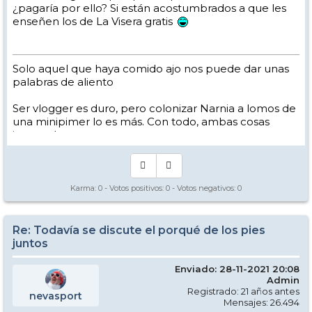
¿pagaría por ello? Si están acostumbrados a que les
enseñen los de La Visera gratis
Solo aquel que haya comido ajo nos puede dar unas
palabras de aliento
Ser vlogger es duro, pero colonizar Narnia a lomos de
una minipimer lo es más. Con todo, ambas cosas
intento hacer.
Yo hago esquí extremo : voy de extremo a extremo
de la pista
Los caminos del esquí son inescrotables ...
Karma:
0
- Votos positivos:
0
- Votos negativos:
0
Re: Todavía se discute el porqué de los pies
juntos
Enviado: 28-11-2021 20:08
Admin
Registrado: 21 años antes
nevasport
Mensajes: 26.494