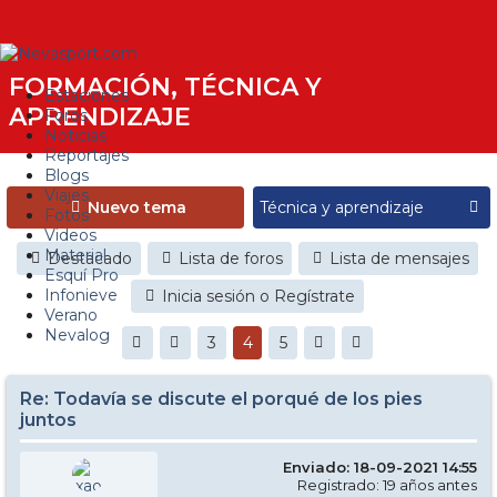
FORMACIÓN, TÉCNICA Y
Estaciones
APRENDIZAJE
Foros
Noticias
Reportajes
Blogs
Viajes
Nuevo tema
Fotos
Videos
Material
Destacado
Lista de foros
Lista de mensajes
Esquí Pro
Infonieve
Inicia sesión o Regístrate
Verano
Nevalog
3
4
5
Re: Todavía se discute el porqué de los pies
juntos
Enviado: 18-09-2021 14:55
Registrado: 19 años antes