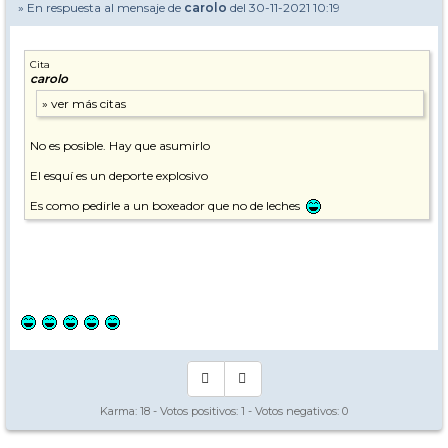
» En respuesta al mensaje de
carolo
del 30-11-2021 10:19
Cita
carolo
No es posible. Hay que asumirlo
El esquí es un deporte explosivo
Es como pedirle a un boxeador que no de leches
Karma:
18
- Votos positivos:
1
- Votos negativos:
0