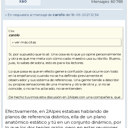
xao
Mensajes: 60.769
» En respuesta al mensaje de
carolo
del 18-09-2021 12:36
Cita
carolo
Sí, por supuesto que lo sé. Una cosa es lo que yo opine personalmente
y otra es que me meta con cómo cada maestro usa su librillo. Bueno,
juas, lo sabes de sobra, esto es para los lectores.
Lo que pasa es que en efecto genera confusión (que ocurre con todo
en la enseñanza) cuando no se ha definido previamente el
observador y sus sistema de referencias. Una gente tiende a describir
su propias sensaciones de una manera y otra de otra y, si no se
coincide, o no se ha aclarado, no se entienden.
De hecho tuvimos esta discusión en 2Alpes con una compañera, que
decía que en el cambio por flexión los pies se aceran al centro de
gravedad (se recogen, decía, que es la sensación que tiene infinidad de
gente) y yo decía que no, que es el centro de gravedad el que se acerca
Efectivamente, en 2Alpes estabais hablando de
a los pies, pues es el que sigue una trayectoria cuesta abajo más
planos de referencia distintos, ella de un plano
directa y veloz que los pies.
anatómico estático y tú en un conjunto dinámico, por
lo que los dos teníais razón, pero en estas reuniones
Esta es la típica discusión en la que la gente, estando de acuerdo, no