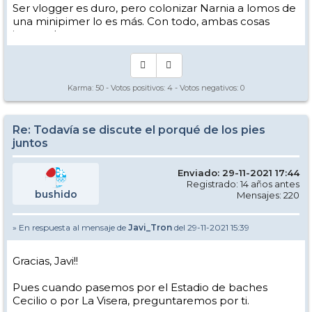
Ser vlogger es duro, pero colonizar Narnia a lomos de
una minipimer lo es más. Con todo, ambas cosas
intento hacer.
Yo hago esquí extremo : voy de extremo a extremo
de la pista
Los caminos del esquí son inescrotables ...
Karma:
50
- Votos positivos:
4
- Votos negativos:
0
Re: Todavía se discute el porqué de los pies
juntos
Enviado: 29-11-2021 17:44
Registrado: 14 años antes
bushido
Mensajes: 220
» En respuesta al mensaje de
Javi_Tron
del 29-11-2021 15:39
Gracias, Javi!!
Pues cuando pasemos por el Estadio de baches
Cecilio o por La Visera, preguntaremos por ti.