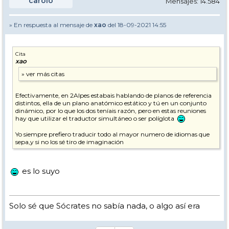
carolo
Mensajes: 14.584
» En respuesta al mensaje de
xao
del 18-09-2021 14:55
Cita
xao
Efectivamente, en 2Alpes estabais hablando de planos de referencia
distintos, ella de un plano anatómico estático y tú en un conjunto
dinámico, por lo que los dos teníais razón, pero en estas reuniones
hay que utilizar el traductor simultáneo o ser políglota
Yo siempre prefiero traducir todo al mayor numero de idiomas que
sepa,y si no los sé tiro de imaginación
es lo suyo
Solo sé que Sócrates no sabía nada, o algo así era