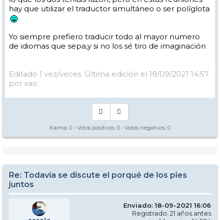
se entera porque está usando sistemas de referencia distintos, y esto
hay que utilizar el traductor simultáneo o ser políglota
ocurre continuamente en la enseñanza de todo, pero especialmente
del deporte cuando se mezclan sensaciones y conceptos abstractos
que cada cual interpreta de forma distinta.
Yo siempre prefiero traducir todo al mayor numero
En resumen: todo funciona en la enseñanza, pero hay que tener
de idiomas que sepa,y si no los sé tiro de imaginación
cuidado y comprobar que el alumno y uno está hablando en el
mismo idioma.
Editado 1 vez/veces. Última edición el 18/09/2021 14:57
por xao.
Karma:
0
- Votos positivos:
0
- Votos negativos:
0
Re: Todavía se discute el porqué de los pies
juntos
Enviado: 18-09-2021 16:06
Registrado: 21 años antes