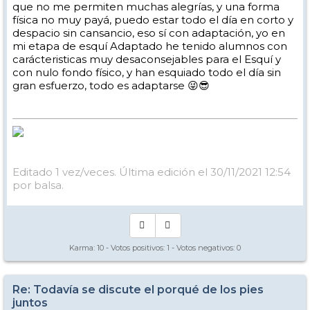
que no me permiten muchas alegrías, y una forma
física no muy payá, puedo estar todo el día en corto y
despacio sin cansancio, eso sí con adaptación, yo en
mi etapa de esquí Adaptado he tenido alumnos con
carácteristicas muy desaconsejables para el Esquí y
con nulo fondo físico, y han esquiado todo el día sin
gran esfuerzo, todo es adaptarse 😜😎
Editado 1 vez/veces. Última edición el 30/11/2021 12:54
por balsa.
Karma:
10
- Votos positivos:
1
- Votos negativos:
0
Re: Todavía se discute el porqué de los pies
juntos