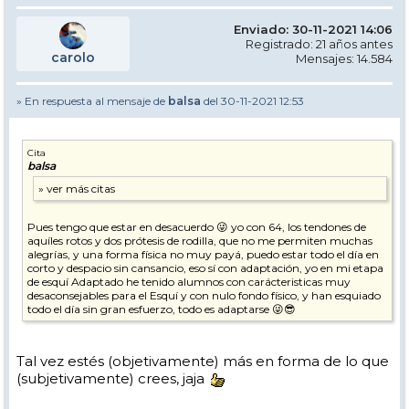
Enviado: 30-11-2021 14:06
Registrado: 21 años antes
carolo
Mensajes: 14.584
» En respuesta al mensaje de
balsa
del 30-11-2021 12:53
Cita
balsa
Pues tengo que estar en desacuerdo 😜 yo con 64, los tendones de
aquíles rotos y dos prótesis de rodilla, que no me permiten muchas
alegrías, y una forma física no muy payá, puedo estar todo el día en
corto y despacio sin cansancio, eso sí con adaptación, yo en mi etapa
de esquí Adaptado he tenido alumnos con carácteristicas muy
desaconsejables para el Esquí y con nulo fondo físico, y han esquiado
todo el día sin gran esfuerzo, todo es adaptarse 😜😎
Tal vez estés (objetivamente) más en forma de lo que
(subjetivamente) crees, jaja