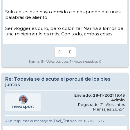
Solo aquel que haya comido ajo nos puede dar unas
palabras de aliento
Ser vlogger es duro, pero colonizar Narnia a lomos de
una minipimer lo es más. Con todo, ambas cosas
intento hacer.
Yo hago esquí extremo : voy de extremo a extremo
de la pista
Los caminos del esquí son inescrotables ...
Karma:
18
- Votos positivos:
1
- Votos negativos:
0
Re: Todavía se discute el porqué de los pies
juntos
Enviado: 28-11-2021 19:43
Admin
Registrado: 21 años antes
nevasport
Mensajes: 26.494
» En respuesta al mensaje de
Javi_Tron
del 28-11-2021 16:18