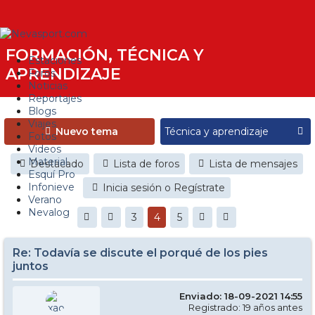
FORMACIÓN, TÉCNICA Y
Estaciones
APRENDIZAJE
Foros
Noticias
Reportajes
Blogs
Viajes
Nuevo tema
Fotos
Videos
Material
Destacado
Lista de foros
Lista de mensajes
Esquí Pro
Infonieve
Inicia sesión o Regístrate
Verano
Nevalog
3
4
5
Re: Todavía se discute el porqué de los pies
juntos
Enviado: 18-09-2021 14:55
Registrado: 19 años antes