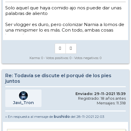
Solo aquel que haya comido ajo nos puede dar unas
palabras de aliento
Ser vlogger es duro, pero colonizar Narnia a lomos de
una minipimer lo es más. Con todo, ambas cosas
intento hacer.
Yo hago esquí extremo : voy de extremo a extremo
de la pista
Los caminos del esquí son inescrotables ...
Karma:
0
- Votos positivos:
0
- Votos negativos:
0
Re: Todavía se discute el porqué de los pies
juntos
Enviado: 29-11-2021 15:39
Registrado: 18 años antes
Javi_Tron
Mensajes: 11.318
» En respuesta al mensaje de
bushido
del 28-11-2021 22:03