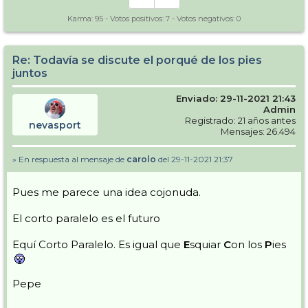
Karma:
95
- Votos positivos:
7
- Votos negativos:
0
Re: Todavía se discute el porqué de los pies
juntos
Enviado: 29-11-2021 21:43
Admin
Registrado: 21 años antes
nevasport
Mensajes: 26.494
» En respuesta al mensaje de
carolo
del 29-11-2021 21:37
Pues me parece una idea cojonuda.
El corto paralelo es el futuro
Equí Corto Paralelo. Es igual que
E
squiar
C
on los
P
ies
Pepe