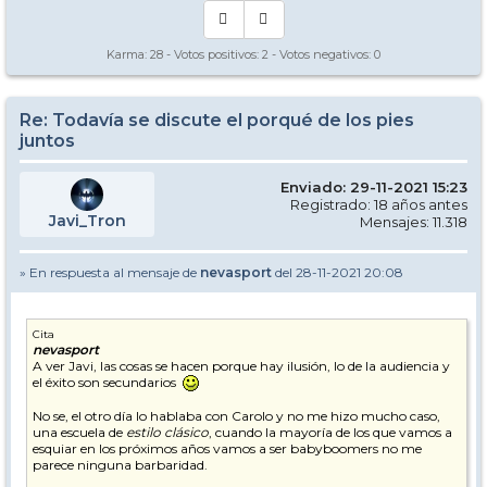
Karma:
28
- Votos positivos:
2
- Votos negativos:
0
Re: Todavía se discute el porqué de los pies
juntos
Enviado: 29-11-2021 15:23
Registrado: 18 años antes
Javi_Tron
Mensajes: 11.318
» En respuesta al mensaje de
nevasport
del 28-11-2021 20:08
Cita
nevasport
A ver Javi, las cosas se hacen porque hay ilusión, lo de la audiencia y
el éxito son secundarios
No se, el otro día lo hablaba con Carolo y no me hizo mucho caso,
una escuela de
estilo clásico
, cuando la mayoría de los que vamos a
esquiar en los próximos años vamos a ser babyboomers no me
parece ninguna barbaridad.