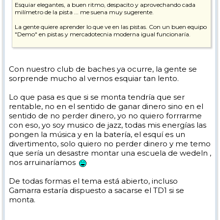
Esquiar elegantes, a buen ritmo, despacito y aprovechando cada
milímetro de la pista ... me suena muy sugerente.
La gente quiere aprender lo que ve en las pistas. Con un buen equipo
"Demo" en pistas y mercadotecnia moderna igual funcionaría.
Eso sí, tiene mucho curro montar eso y un equipo humano del
carajo.
Con nuestro club de baches ya ocurre, la gente se
Pepe
sorprende mucho al vernos esquiar tan lento.
Lo que pasa es que si se monta tendría que ser
rentable, no en el sentido de ganar dinero sino en el
sentido de no perder dinero, yo no quiero forrrarme
con eso, yo soy musico de jazz, todas mis energías las
pongen la música y en la batería, el esquí es un
divertimento, solo quiero no perder dinero y me temo
que sería un desastre montar una escuela de wedeln ,
nos arruinaríamos
De todas formas el tema está abierto, incluso
Gamarra estaría dispuesto a sacarse el TD1 si se
monta.