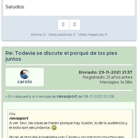
Saludos.
Karma:
0
- Votos positivos:
0
- Votos negativos:
0
Re: Todavía se discute el porqué de los pies
juntos
Enviado: 29-11-2021 21:37
Registrado: 21 años antes
carolo
Mensajes: 14.584
» En respuesta al mensaje de
nevasport
del 28-11-2021 20:08
Cita
nevasport
A ver Javi, las cosas se hacen porque hay ilusión, lo de la audiencia y
el éxito son secundarios
No se, el otro día lo hablaba con Carolo y no me hizo mucho caso,