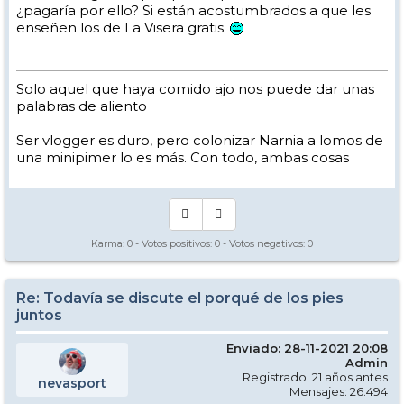
¿pagaría por ello? Si están acostumbrados a que les
enseñen los de La Visera gratis
Solo aquel que haya comido ajo nos puede dar unas
palabras de aliento
Ser vlogger es duro, pero colonizar Narnia a lomos de
una minipimer lo es más. Con todo, ambas cosas
intento hacer.
Yo hago esquí extremo : voy de extremo a extremo
de la pista
Los caminos del esquí son inescrotables ...
Karma:
0
- Votos positivos:
0
- Votos negativos:
0
Re: Todavía se discute el porqué de los pies
juntos
Enviado: 28-11-2021 20:08
Admin
Registrado: 21 años antes
nevasport
Mensajes: 26.494