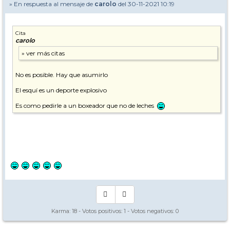
» En respuesta al mensaje de
carolo
del 30-11-2021 10:19
Cita
carolo
No es posible. Hay que asumirlo
El esquí es un deporte explosivo
Es como pedirle a un boxeador que no de leches
Karma:
18
- Votos positivos:
1
- Votos negativos:
0