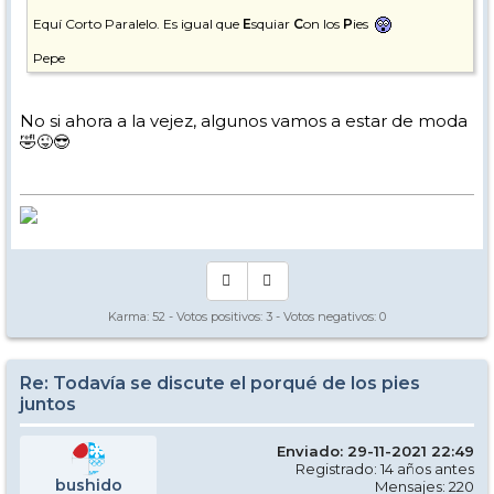
Equí Corto Paralelo. Es igual que
E
squiar
C
on los
P
ies
Pepe
No si ahora a la vejez, algunos vamos a estar de moda
🤣😜😎
Karma:
52
- Votos positivos:
3
- Votos negativos:
0
Re: Todavía se discute el porqué de los pies
juntos
Enviado: 29-11-2021 22:49
Registrado: 14 años antes
bushido
Mensajes: 220