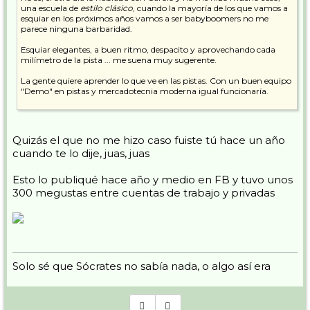
una escuela de
estilo clásico
, cuando la mayoría de los que vamos a
esquiar en los próximos años vamos a ser babyboomers no me
parece ninguna barbaridad.
Esquiar elegantes, a buen ritmo, despacito y aprovechando cada
milímetro de la pista ... me suena muy sugerente.
La gente quiere aprender lo que ve en las pistas. Con un buen equipo
"Demo" en pistas y mercadotecnia moderna igual funcionaría.
Eso sí, tiene mucho curro montar eso y un equipo humano del
carajo.
Quizás el que no me hizo caso fuiste tú hace un año
Pepe
cuando te lo dije, juas, juas
Esto lo publiqué hace año y medio en FB y tuvo unos
300 megustas entre cuentas de trabajo y privadas
Solo sé que Sócrates no sabía nada, o algo así era