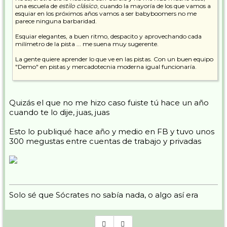
una escuela de
estilo clásico
, cuando la mayoría de los que vamos a
esquiar en los próximos años vamos a ser babyboomers no me
parece ninguna barbaridad.
Esquiar elegantes, a buen ritmo, despacito y aprovechando cada
milímetro de la pista ... me suena muy sugerente.
La gente quiere aprender lo que ve en las pistas. Con un buen equipo
"Demo" en pistas y mercadotecnia moderna igual funcionaría.
Eso sí, tiene mucho curro montar eso y un equipo humano del
carajo.
Quizás el que no me hizo caso fuiste tú hace un año
Pepe
cuando te lo dije, juas, juas
Esto lo publiqué hace año y medio en FB y tuvo unos
300 megustas entre cuentas de trabajo y privadas
Solo sé que Sócrates no sabía nada, o algo así era