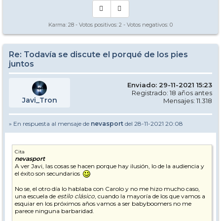
Karma:
28
- Votos positivos:
2
- Votos negativos:
0
Re: Todavía se discute el porqué de los pies
juntos
Enviado: 29-11-2021 15:23
Registrado: 18 años antes
Javi_Tron
Mensajes: 11.318
» En respuesta al mensaje de
nevasport
del 28-11-2021 20:08
Cita
nevasport
A ver Javi, las cosas se hacen porque hay ilusión, lo de la audiencia y
el éxito son secundarios
No se, el otro día lo hablaba con Carolo y no me hizo mucho caso,
una escuela de
estilo clásico
, cuando la mayoría de los que vamos a
esquiar en los próximos años vamos a ser babyboomers no me
parece ninguna barbaridad.