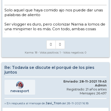
Solo aquel que haya comido ajo nos puede dar unas
palabras de aliento
Ser vlogger es duro, pero colonizar Narnia a lomos de
una minipimer lo es más. Con todo, ambas cosas
intento hacer.
Yo hago esquí extremo : voy de extremo a extremo
de la pista
Los caminos del esquí son inescrotables ...
Karma:
18
- Votos positivos:
1
- Votos negativos:
0
Re: Todavía se discute el porqué de los pies
juntos
Enviado: 28-11-2021 19:43
Admin
Registrado: 21 años antes
nevasport
Mensajes: 26.497
» En respuesta al mensaje de
Javi_Tron
del 28-11-2021 16:18