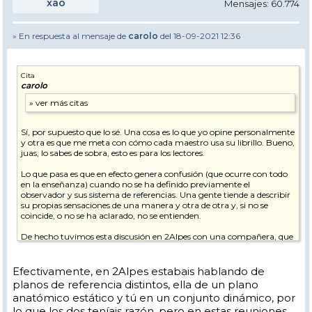
xao
Mensajes: 60.774
» En respuesta al mensaje de
carolo
del 18-09-2021 12:36
Cita
carolo
Sí, por supuesto que lo sé. Una cosa es lo que yo opine personalmente
y otra es que me meta con cómo cada maestro usa su librillo. Bueno,
juas, lo sabes de sobra, esto es para los lectores.
Lo que pasa es que en efecto genera confusión (que ocurre con todo
en la enseñanza) cuando no se ha definido previamente el
observador y sus sistema de referencias. Una gente tiende a describir
su propias sensaciones de una manera y otra de otra y, si no se
coincide, o no se ha aclarado, no se entienden.
De hecho tuvimos esta discusión en 2Alpes con una compañera, que
decía que en el cambio por flexión los pies se aceran al centro de
gravedad (se recogen, decía, que es la sensación que tiene infinidad de
gente) y yo decía que no, que es el centro de gravedad el que se acerca
Efectivamente, en 2Alpes estabais hablando de
a los pies, pues es el que sigue una trayectoria cuesta abajo más
planos de referencia distintos, ella de un plano
directa y veloz que los pies.
anatómico estático y tú en un conjunto dinámico, por
lo que los dos teníais razón, pero en estas reuniones
Esta es la típica discusión en la que la gente, estando de acuerdo, no