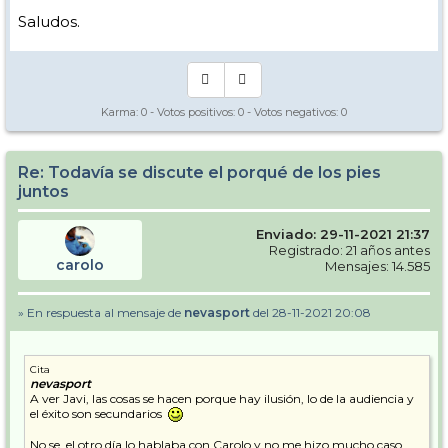
Saludos.
Karma:
0
- Votos positivos:
0
- Votos negativos:
0
Re: Todavía se discute el porqué de los pies
juntos
Enviado: 29-11-2021 21:37
Registrado: 21 años antes
carolo
Mensajes: 14.585
» En respuesta al mensaje de
nevasport
del 28-11-2021 20:08
Cita
nevasport
A ver Javi, las cosas se hacen porque hay ilusión, lo de la audiencia y
el éxito son secundarios
No se, el otro día lo hablaba con Carolo y no me hizo mucho caso,