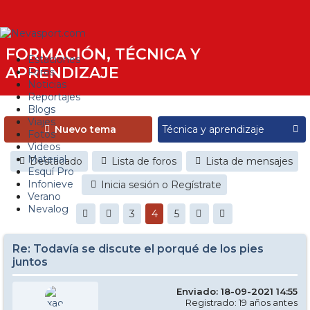
FORMACIÓN, TÉCNICA Y
Estaciones
APRENDIZAJE
Foros
Noticias
Reportajes
Blogs
Viajes
Nuevo tema
Fotos
Videos
Material
Destacado
Lista de foros
Lista de mensajes
Esquí Pro
Infonieve
Inicia sesión o Regístrate
Verano
Nevalog
3
4
5
Re: Todavía se discute el porqué de los pies
juntos
Enviado: 18-09-2021 14:55
Registrado: 19 años antes