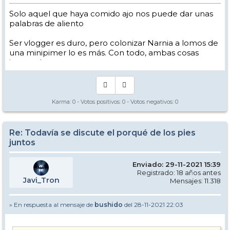
Solo aquel que haya comido ajo nos puede dar unas
palabras de aliento
Ser vlogger es duro, pero colonizar Narnia a lomos de
una minipimer lo es más. Con todo, ambas cosas
intento hacer.
Yo hago esquí extremo : voy de extremo a extremo
de la pista
Los caminos del esquí son inescrotables ...
Karma:
0
- Votos positivos:
0
- Votos negativos:
0
Re: Todavía se discute el porqué de los pies
juntos
Enviado: 29-11-2021 15:39
Registrado: 18 años antes
Javi_Tron
Mensajes: 11.318
» En respuesta al mensaje de
bushido
del 28-11-2021 22:03