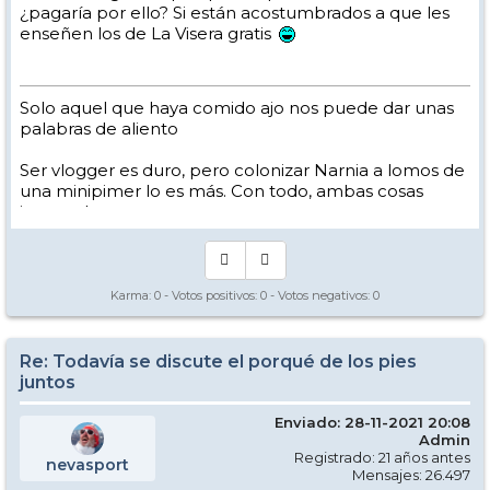
¿pagaría por ello? Si están acostumbrados a que les
enseñen los de La Visera gratis
Solo aquel que haya comido ajo nos puede dar unas
palabras de aliento
Ser vlogger es duro, pero colonizar Narnia a lomos de
una minipimer lo es más. Con todo, ambas cosas
intento hacer.
Yo hago esquí extremo : voy de extremo a extremo
de la pista
Los caminos del esquí son inescrotables ...
Karma:
0
- Votos positivos:
0
- Votos negativos:
0
Re: Todavía se discute el porqué de los pies
juntos
Enviado: 28-11-2021 20:08
Admin
Registrado: 21 años antes
nevasport
Mensajes: 26.497