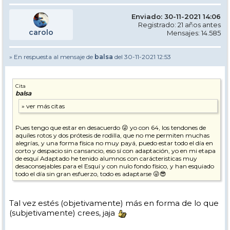
Enviado: 30-11-2021 14:06
Registrado: 21 años antes
carolo
Mensajes: 14.585
» En respuesta al mensaje de
balsa
del 30-11-2021 12:53
Cita
balsa
Pues tengo que estar en desacuerdo 😜 yo con 64, los tendones de
aquíles rotos y dos prótesis de rodilla, que no me permiten muchas
alegrías, y una forma física no muy payá, puedo estar todo el día en
corto y despacio sin cansancio, eso sí con adaptación, yo en mi etapa
de esquí Adaptado he tenido alumnos con carácteristicas muy
desaconsejables para el Esquí y con nulo fondo físico, y han esquiado
todo el día sin gran esfuerzo, todo es adaptarse 😜😎
Tal vez estés (objetivamente) más en forma de lo que
(subjetivamente) crees, jaja