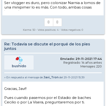
Ser vlogger es duro, pero colonizar Narnia a lomos de
una minipimer lo es más. Con todo, ambas cosas
intento hacer.
Yo hago esquí extremo : voy de extremo a extremo
de la pista
Los caminos del esquí son inescrotables ...
Karma:
50
- Votos positivos:
4
- Votos negativos:
0
Re: Todavía se discute el porqué de los pies
juntos
Enviado: 29-11-2021 17:44
Registrado: 14 años antes
bushido
Mensajes: 220
» En respuesta al mensaje de
Javi_Tron
del 29-11-2021 15:39
Gracias, Javi!!
Pues cuando pasemos por el Estadio de baches
Cecilio o por La Visera, preguntaremos por ti.