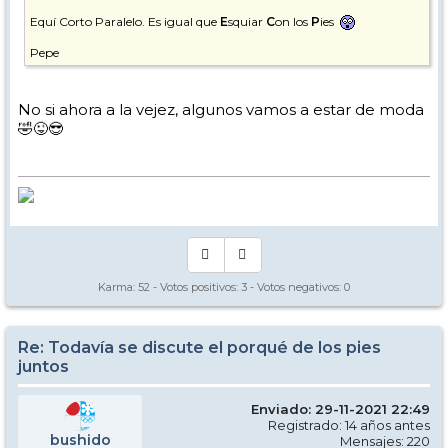
Equí Corto Paralelo. Es igual que
E
squiar
C
on los
P
ies
Pepe
No si ahora a la vejez, algunos vamos a estar de moda
🤣😜😎
Karma:
52
- Votos positivos:
3
- Votos negativos:
0
Re: Todavía se discute el porqué de los pies
juntos
Enviado: 29-11-2021 22:49
Registrado: 14 años antes
bushido
Mensajes: 220