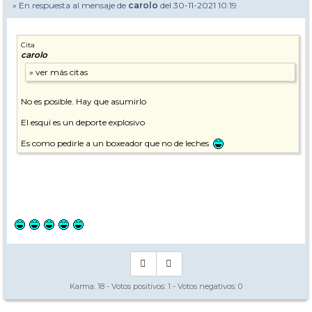
» En respuesta al mensaje de
carolo
del 30-11-2021 10:19
Cita
carolo
No es posible. Hay que asumirlo
El esquí es un deporte explosivo
Es como pedirle a un boxeador que no de leches
Karma:
18
- Votos positivos:
1
- Votos negativos:
0