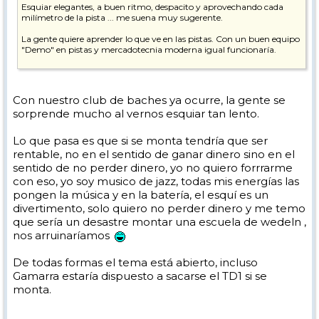
Esquiar elegantes, a buen ritmo, despacito y aprovechando cada
milímetro de la pista ... me suena muy sugerente.
La gente quiere aprender lo que ve en las pistas. Con un buen equipo
"Demo" en pistas y mercadotecnia moderna igual funcionaría.
Eso sí, tiene mucho curro montar eso y un equipo humano del
carajo.
Con nuestro club de baches ya ocurre, la gente se
Pepe
sorprende mucho al vernos esquiar tan lento.
Lo que pasa es que si se monta tendría que ser
rentable, no en el sentido de ganar dinero sino en el
sentido de no perder dinero, yo no quiero forrrarme
con eso, yo soy musico de jazz, todas mis energías las
pongen la música y en la batería, el esquí es un
divertimento, solo quiero no perder dinero y me temo
que sería un desastre montar una escuela de wedeln ,
nos arruinaríamos
De todas formas el tema está abierto, incluso
Gamarra estaría dispuesto a sacarse el TD1 si se
monta.