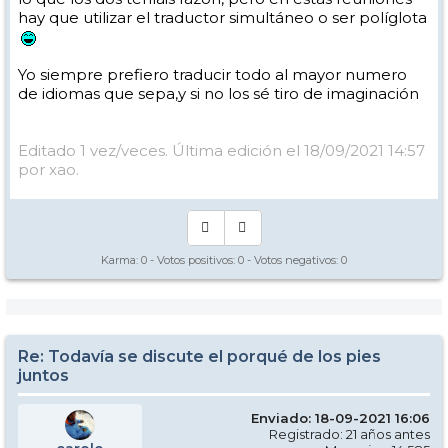
se entera porque está usando sistemas de referencia distintos, y esto
hay que utilizar el traductor simultáneo o ser políglota
ocurre continuamente en la enseñanza de todo, pero especialmente
del deporte cuando se mezclan sensaciones y conceptos abstractos
que cada cual interpreta de forma distinta.
Yo siempre prefiero traducir todo al mayor numero
En resumen: todo funciona en la enseñanza, pero hay que tener
de idiomas que sepa,y si no los sé tiro de imaginación
cuidado y comprobar que el alumno y uno está hablando en el
mismo idioma.
Editado 1 vez/veces. Última edición el 18/09/2021 14:57
por xao.
Karma:
0
- Votos positivos:
0
- Votos negativos:
0
Re: Todavía se discute el porqué de los pies
juntos
Enviado: 18-09-2021 16:06
Registrado: 21 años antes