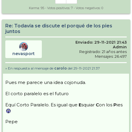
Karma:
95
- Votos positivos:
7
- Votos negativos:
0
Re: Todavía se discute el porqué de los pies
juntos
Enviado: 29-11-2021 21:43
Admin
Registrado: 21 años antes
nevasport
Mensajes: 26.497
» En respuesta al mensaje de
carolo
del 29-11-2021 21:37
Pues me parece una idea cojonuda.
El corto paralelo es el futuro
Equí Corto Paralelo. Es igual que
E
squiar
C
on los
P
ies
Pepe