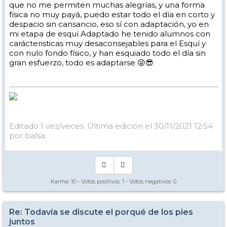
que no me permiten muchas alegrías, y una forma
física no muy payá, puedo estar todo el día en corto y
despacio sin cansancio, eso sí con adaptación, yo en
mi etapa de esquí Adaptado he tenido alumnos con
carácteristicas muy desaconsejables para el Esquí y
con nulo fondo físico, y han esquiado todo el día sin
gran esfuerzo, todo es adaptarse 😜😎
Editado 1 vez/veces. Última edición el 30/11/2021 12:54
por balsa.
Karma:
10
- Votos positivos:
1
- Votos negativos:
0
Re: Todavía se discute el porqué de los pies
juntos