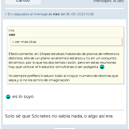
carolo
Mensajes: 14.585
» En respuesta al mensaje de
xao
del 18-09-2021 14:55
Cita
xao
Efectivamente, en 2Alpes estabais hablando de planos de referencia
distintos, ella de un plano anatómico estático y tú en un conjunto
dinámico, por lo que los dos teníais razón, pero en estas reuniones
hay que utilizar el traductor simultáneo o ser políglota
Yo siempre prefiero traducir todo al mayor numero de idiomas que
sepa,y si no los sé tiro de imaginación
es lo suyo
Solo sé que Sócrates no sabía nada, o algo así era