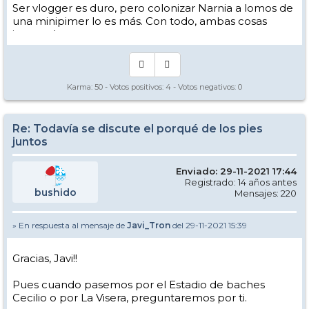
Ser vlogger es duro, pero colonizar Narnia a lomos de
una minipimer lo es más. Con todo, ambas cosas
intento hacer.
Yo hago esquí extremo : voy de extremo a extremo
de la pista
Los caminos del esquí son inescrotables ...
Karma:
50
- Votos positivos:
4
- Votos negativos:
0
Re: Todavía se discute el porqué de los pies
juntos
Enviado: 29-11-2021 17:44
Registrado: 14 años antes
bushido
Mensajes: 220
» En respuesta al mensaje de
Javi_Tron
del 29-11-2021 15:39
Gracias, Javi!!
Pues cuando pasemos por el Estadio de baches
Cecilio o por La Visera, preguntaremos por ti.