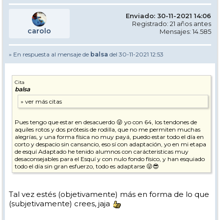
Enviado: 30-11-2021 14:06
Registrado: 21 años antes
carolo
Mensajes: 14.585
» En respuesta al mensaje de
balsa
del 30-11-2021 12:53
Cita
balsa
Pues tengo que estar en desacuerdo 😜 yo con 64, los tendones de
aquíles rotos y dos prótesis de rodilla, que no me permiten muchas
alegrías, y una forma física no muy payá, puedo estar todo el día en
corto y despacio sin cansancio, eso sí con adaptación, yo en mi etapa
de esquí Adaptado he tenido alumnos con carácteristicas muy
desaconsejables para el Esquí y con nulo fondo físico, y han esquiado
todo el día sin gran esfuerzo, todo es adaptarse 😜😎
Tal vez estés (objetivamente) más en forma de lo que
(subjetivamente) crees, jaja