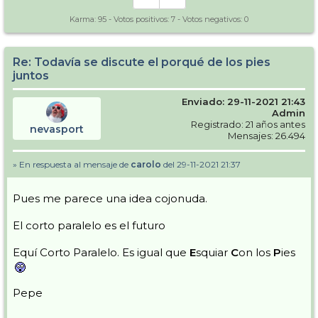
Karma:
95
- Votos positivos:
7
- Votos negativos:
0
Re: Todavía se discute el porqué de los pies
juntos
Enviado: 29-11-2021 21:43
Admin
Registrado: 21 años antes
nevasport
Mensajes: 26.494
» En respuesta al mensaje de
carolo
del 29-11-2021 21:37
Pues me parece una idea cojonuda.
El corto paralelo es el futuro
Equí Corto Paralelo. Es igual que
E
squiar
C
on los
P
ies
Pepe