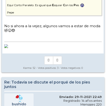
Equí Corto Paralelo. Es igual que
E
squiar
C
on los
P
ies
Pepe
No si ahora a la vejez, algunos vamos a estar de moda
🤣😜😎
Karma:
52
- Votos positivos:
3
- Votos negativos:
0
Re: Todavía se discute el porqué de los pies
juntos
Enviado: 29-11-2021 22:49
Registrado: 14 años antes
bushido
Mensajes: 220