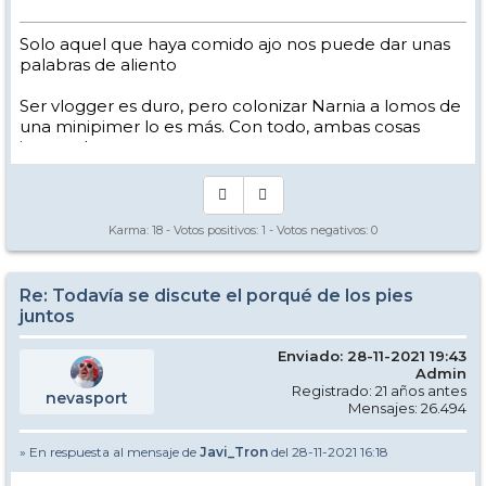
Solo aquel que haya comido ajo nos puede dar unas
palabras de aliento
Ser vlogger es duro, pero colonizar Narnia a lomos de
una minipimer lo es más. Con todo, ambas cosas
intento hacer.
Yo hago esquí extremo : voy de extremo a extremo
de la pista
Los caminos del esquí son inescrotables ...
Karma:
18
- Votos positivos:
1
- Votos negativos:
0
Re: Todavía se discute el porqué de los pies
juntos
Enviado: 28-11-2021 19:43
Admin
Registrado: 21 años antes
nevasport
Mensajes: 26.494
» En respuesta al mensaje de
Javi_Tron
del 28-11-2021 16:18