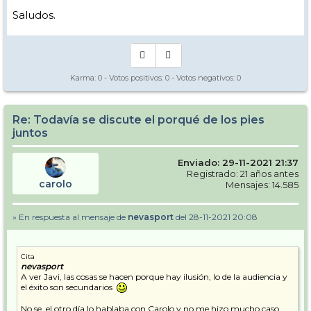
Saludos.
Karma:
0
- Votos positivos:
0
- Votos negativos:
0
Re: Todavía se discute el porqué de los pies
juntos
Enviado: 29-11-2021 21:37
Registrado: 21 años antes
carolo
Mensajes: 14.585
» En respuesta al mensaje de
nevasport
del 28-11-2021 20:08
Cita
nevasport
A ver Javi, las cosas se hacen porque hay ilusión, lo de la audiencia y
el éxito son secundarios
No se, el otro día lo hablaba con Carolo y no me hizo mucho caso,