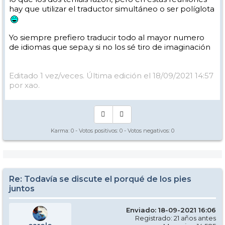
se entera porque está usando sistemas de referencia distintos, y esto
hay que utilizar el traductor simultáneo o ser políglota
ocurre continuamente en la enseñanza de todo, pero especialmente
del deporte cuando se mezclan sensaciones y conceptos abstractos
que cada cual interpreta de forma distinta.
Yo siempre prefiero traducir todo al mayor numero
En resumen: todo funciona en la enseñanza, pero hay que tener
de idiomas que sepa,y si no los sé tiro de imaginación
cuidado y comprobar que el alumno y uno está hablando en el
mismo idioma.
Editado 1 vez/veces. Última edición el 18/09/2021 14:57
por xao.
Karma:
0
- Votos positivos:
0
- Votos negativos:
0
Re: Todavía se discute el porqué de los pies
juntos
Enviado: 18-09-2021 16:06
Registrado: 21 años antes