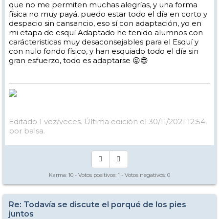
que no me permiten muchas alegrías, y una forma
física no muy payá, puedo estar todo el día en corto y
despacio sin cansancio, eso sí con adaptación, yo en
mi etapa de esquí Adaptado he tenido alumnos con
carácteristicas muy desaconsejables para el Esquí y
con nulo fondo físico, y han esquiado todo el día sin
gran esfuerzo, todo es adaptarse 😜😎
Editado 1 vez/veces. Última edición el 30/11/2021 12:54
por balsa.
Karma:
10
- Votos positivos:
1
- Votos negativos:
0
Re: Todavía se discute el porqué de los pies
juntos