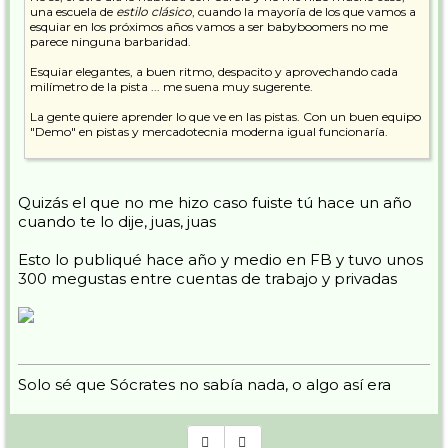
una escuela de
estilo clásico
, cuando la mayoría de los que vamos a
esquiar en los próximos años vamos a ser babyboomers no me
parece ninguna barbaridad.
Esquiar elegantes, a buen ritmo, despacito y aprovechando cada
milímetro de la pista ... me suena muy sugerente.
La gente quiere aprender lo que ve en las pistas. Con un buen equipo
"Demo" en pistas y mercadotecnia moderna igual funcionaría.
Eso sí, tiene mucho curro montar eso y un equipo humano del
carajo.
Quizás el que no me hizo caso fuiste tú hace un año
Pepe
cuando te lo dije, juas, juas
Esto lo publiqué hace año y medio en FB y tuvo unos
300 megustas entre cuentas de trabajo y privadas
Solo sé que Sócrates no sabía nada, o algo así era