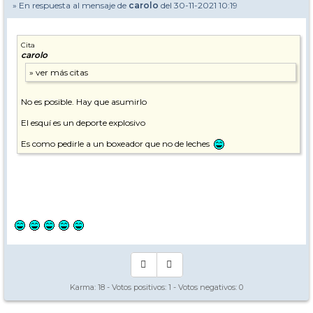
» En respuesta al mensaje de
carolo
del 30-11-2021 10:19
Cita
carolo
No es posible. Hay que asumirlo
El esquí es un deporte explosivo
Es como pedirle a un boxeador que no de leches
Karma:
18
- Votos positivos:
1
- Votos negativos:
0