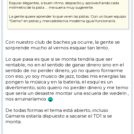
Esquiar elegantes, a buen ritmo, despacito y aprovechando cada
milímetro de la pista ... me suena muy sugerente.
La gente quiere aprender lo que ve en las pistas. Con un buen equipo
"Demo" en pistas y mercadotecnia moderna igual funcionaría.
Eso sí, tiene mucho curro montar eso y un equipo humano del
carajo.
Con nuestro club de baches ya ocurre, la gente se
Pepe
sorprende mucho al vernos esquiar tan lento.
Lo que pasa es que si se monta tendría que ser
rentable, no en el sentido de ganar dinero sino en el
sentido de no perder dinero, yo no quiero forrrarme
con eso, yo soy musico de jazz, todas mis energías las
pongen la música y en la batería, el esquí es un
divertimento, solo quiero no perder dinero y me temo
que sería un desastre montar una escuela de wedeln ,
nos arruinaríamos
De todas formas el tema está abierto, incluso
Gamarra estaría dispuesto a sacarse el TD1 si se
monta.