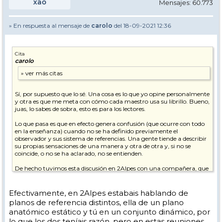
xao
Mensajes: 60.773
» En respuesta al mensaje de
carolo
del 18-09-2021 12:36
Cita
carolo
Sí, por supuesto que lo sé. Una cosa es lo que yo opine personalmente
y otra es que me meta con cómo cada maestro usa su librillo. Bueno,
juas, lo sabes de sobra, esto es para los lectores.
Lo que pasa es que en efecto genera confusión (que ocurre con todo
en la enseñanza) cuando no se ha definido previamente el
observador y sus sistema de referencias. Una gente tiende a describir
su propias sensaciones de una manera y otra de otra y, si no se
coincide, o no se ha aclarado, no se entienden.
De hecho tuvimos esta discusión en 2Alpes con una compañera, que
decía que en el cambio por flexión los pies se aceran al centro de
gravedad (se recogen, decía, que es la sensación que tiene infinidad de
gente) y yo decía que no, que es el centro de gravedad el que se acerca
Efectivamente, en 2Alpes estabais hablando de
a los pies, pues es el que sigue una trayectoria cuesta abajo más
planos de referencia distintos, ella de un plano
directa y veloz que los pies.
anatómico estático y tú en un conjunto dinámico, por
lo que los dos teníais razón, pero en estas reuniones
Esta es la típica discusión en la que la gente, estando de acuerdo, no