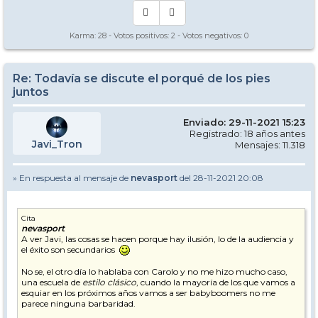
Karma:
28
- Votos positivos:
2
- Votos negativos:
0
Re: Todavía se discute el porqué de los pies
juntos
Enviado: 29-11-2021 15:23
Registrado: 18 años antes
Javi_Tron
Mensajes: 11.318
» En respuesta al mensaje de
nevasport
del 28-11-2021 20:08
Cita
nevasport
A ver Javi, las cosas se hacen porque hay ilusión, lo de la audiencia y
el éxito son secundarios
No se, el otro día lo hablaba con Carolo y no me hizo mucho caso,
una escuela de
estilo clásico
, cuando la mayoría de los que vamos a
esquiar en los próximos años vamos a ser babyboomers no me
parece ninguna barbaridad.