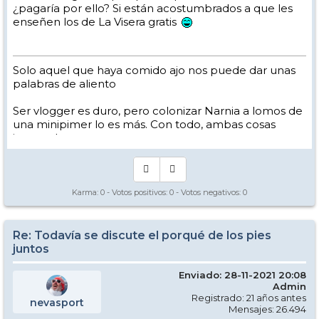
¿pagaría por ello? Si están acostumbrados a que les
enseñen los de La Visera gratis
Solo aquel que haya comido ajo nos puede dar unas
palabras de aliento
Ser vlogger es duro, pero colonizar Narnia a lomos de
una minipimer lo es más. Con todo, ambas cosas
intento hacer.
Yo hago esquí extremo : voy de extremo a extremo
de la pista
Los caminos del esquí son inescrotables ...
Karma:
0
- Votos positivos:
0
- Votos negativos:
0
Re: Todavía se discute el porqué de los pies
juntos
Enviado: 28-11-2021 20:08
Admin
Registrado: 21 años antes
nevasport
Mensajes: 26.494