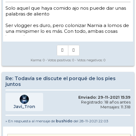
Solo aquel que haya comido ajo nos puede dar unas
palabras de aliento
Ser vlogger es duro, pero colonizar Narnia a lomos de
una minipimer lo es más. Con todo, ambas cosas
intento hacer.
Yo hago esquí extremo : voy de extremo a extremo
de la pista
Los caminos del esquí son inescrotables ...
Karma:
0
- Votos positivos:
0
- Votos negativos:
0
Re: Todavía se discute el porqué de los pies
juntos
Enviado: 29-11-2021 15:39
Registrado: 18 años antes
Javi_Tron
Mensajes: 11.318
» En respuesta al mensaje de
bushido
del 28-11-2021 22:03