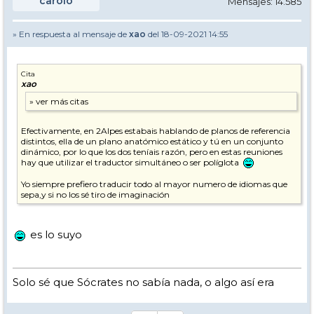
carolo
Mensajes: 14.585
» En respuesta al mensaje de
xao
del 18-09-2021 14:55
Cita
xao
Efectivamente, en 2Alpes estabais hablando de planos de referencia
distintos, ella de un plano anatómico estático y tú en un conjunto
dinámico, por lo que los dos teníais razón, pero en estas reuniones
hay que utilizar el traductor simultáneo o ser políglota
Yo siempre prefiero traducir todo al mayor numero de idiomas que
sepa,y si no los sé tiro de imaginación
es lo suyo
Solo sé que Sócrates no sabía nada, o algo así era