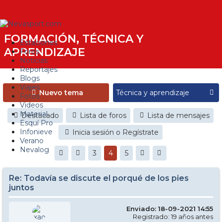
FORMACIÓN, TÉCNICA Y
Estaciones
APRENDIZAJE
Foros
Noticias
Reportajes
Blogs
Viajes
Nuevo tema
Fotos
Videos
Material
Destacado
Lista de foros
Lista de mensajes
Esquí Pro
Infonieve
Inicia sesión o Regístrate
Verano
Nevalog
3
4
5
Re: Todavía se discute el porqué de los pies
juntos
Enviado: 18-09-2021 14:55
Registrado: 19 años antes