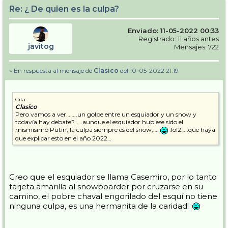
Re: ¿ De quien es la culpa?
Enviado: 11-05-2022 00:33
Registrado: 11 años antes
javitog
Mensajes: 722
» En respuesta al mensaje de
Clasico
del 10-05-2022 21:19
Cita
Clasico
Pero vamos a ver……..un golpe entre un esquiador y un snow y
todavía hay debate?……aunque el esquiador hubiese sido el
mismisimo Putin, la culpa siempre es del snow,….
:lol2…..que haya
que explicar esto en el año 2022…
Creo que el esquiador se llama Casemiro, por lo tanto
tarjeta amarilla al snowboarder por cruzarse en su
camino, el pobre chaval engorilado del esquí no tiene
ninguna culpa, es una hermanita de la caridad!