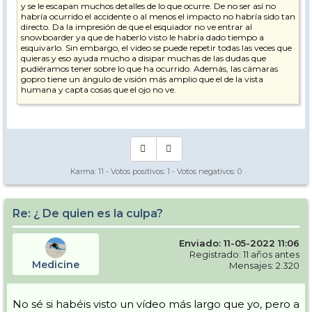
y se le escapan muchos detalles de lo que ocurre. De no ser así no
habría ocurrido el accidente o al menos el impacto no habría sido tan
directo. Da la impresión de que el esquiador no ve entrar al
snowboarder ya que de haberlo visto le habría dado tiempo a
esquivarlo. Sin embargo, el video se puede repetir todas las veces que
quieras y eso ayuda mucho a disipar muchas de las dudas que
pudiéramos tener sobre lo que ha ocurrido. Además, las cámaras
gopro tiene un ángulo de visión más amplio que el de la vista
humana y capta cosas que el ojo no ve.
Por lo tanto sigo pensando que la opinión del esquiador no tiene más
valor que otras opiniones.
Karma:
11
- Votos positivos:
1
- Votos negativos:
0
Re: ¿ De quien es la culpa?
Enviado: 11-05-2022 11:06
Registrado: 11 años antes
Medicine
Mensajes: 2.320
No sé si habéis visto un vídeo más largo que yo, pero a