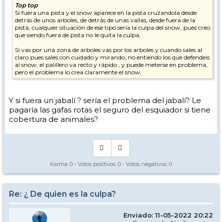
Top top
Si fuera una pista y el snow aparece en la pista cruzandola desde
detrás de unos arboles, de detrás de unas vallas, desde fuera de la
pista, cualquier situación de ese tipo sería la culpa del snow, pues creo
que siendo fuera de pista no le quita la culpa.
Si vas por una zona de arboles vas por los arboles y cuando sales al
claro pues sales con cuidado y mirando, no entiendo los que defendeis
al snow, el palillero va recto y rápido , y puede meterse en problema,
pero el problema lo crea claramente el snow.
Y si fuera un jabalí ? sería el problema del jabalí? Le
pagaría las gafas rotas el seguro del esquiador si tiene
cobertura de animales?
Karma:
0
- Votos positivos:
0
- Votos negativos:
0
Re: ¿ De quien es la culpa?
Enviado: 11-05-2022 20:22