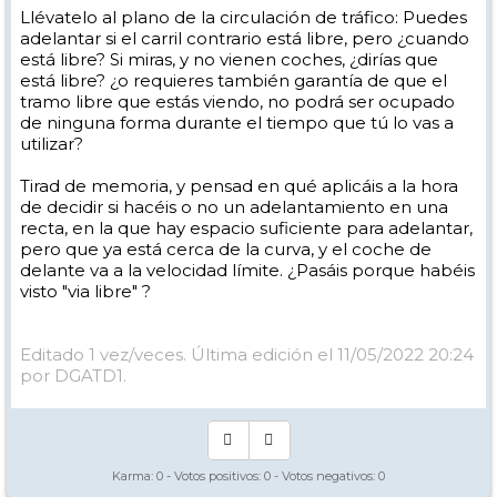
Llévatelo al plano de la circulación de tráfico: Puedes
adelantar si el carril contrario está libre, pero ¿cuando
está libre? Si miras, y no vienen coches, ¿dirías que
está libre? ¿o requieres también garantía de que el
tramo libre que estás viendo, no podrá ser ocupado
de ninguna forma durante el tiempo que tú lo vas a
utilizar?
Tirad de memoria, y pensad en qué aplicáis a la hora
de decidir si hacéis o no un adelantamiento en una
recta, en la que hay espacio suficiente para adelantar,
pero que ya está cerca de la curva, y el coche de
delante va a la velocidad límite. ¿Pasáis porque habéis
visto "via libre" ?
Editado 1 vez/veces. Última edición el 11/05/2022 20:24
por DGATD1.
Karma:
0
- Votos positivos:
0
- Votos negativos:
0