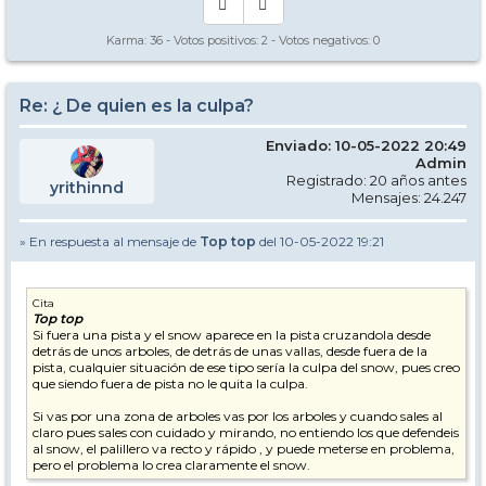
Karma:
36
- Votos positivos:
2
- Votos negativos:
0
Re: ¿ De quien es la culpa?
Enviado: 10-05-2022 20:49
Admin
Registrado: 20 años antes
yrithinnd
Mensajes: 24.247
» En respuesta al mensaje de
Top top
del 10-05-2022 19:21
Cita
Top top
Si fuera una pista y el snow aparece en la pista cruzandola desde
detrás de unos arboles, de detrás de unas vallas, desde fuera de la
pista, cualquier situación de ese tipo sería la culpa del snow, pues creo
que siendo fuera de pista no le quita la culpa.
Si vas por una zona de arboles vas por los arboles y cuando sales al
claro pues sales con cuidado y mirando, no entiendo los que defendeis
al snow, el palillero va recto y rápido , y puede meterse en problema,
pero el problema lo crea claramente el snow.