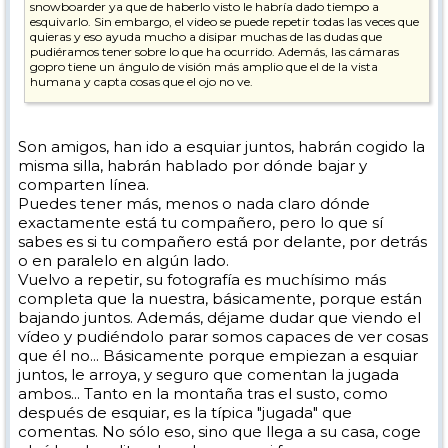
snowboarder ya que de haberlo visto le habría dado tiempo a
esquivarlo. Sin embargo, el video se puede repetir todas las veces que
quieras y eso ayuda mucho a disipar muchas de las dudas que
pudiéramos tener sobre lo que ha ocurrido. Además, las cámaras
gopro tiene un ángulo de visión más amplio que el de la vista
humana y capta cosas que el ojo no ve.
Por lo tanto sigo pensando que la opinión del esquiador no tiene más
valor que otras opiniones.
Son amigos, han ido a esquiar juntos, habrán cogido la
misma silla, habrán hablado por dónde bajar y
comparten línea.
Puedes tener más, menos o nada claro dónde
exactamente está tu compañero, pero lo que sí
sabes es si tu compañero está por delante, por detrás
o en paralelo en algún lado.
Vuelvo a repetir, su fotografía es muchísimo más
completa que la nuestra, básicamente, porque están
bajando juntos. Además, déjame dudar que viendo el
vídeo y pudiéndolo parar somos capaces de ver cosas
que él no... Básicamente porque empiezan a esquiar
juntos, le arroya, y seguro que comentan la jugada
ambos... Tanto en la montaña tras el susto, como
después de esquiar, es la típica "jugada" que
comentas. No sólo eso, sino que llega a su casa, coge