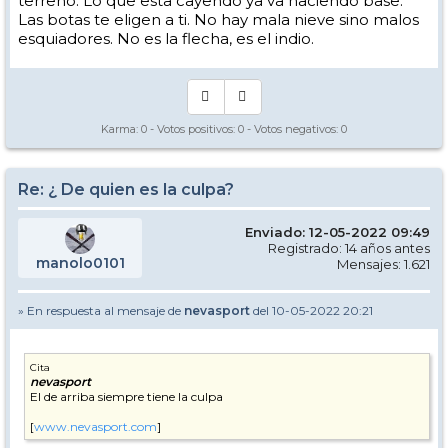
terreno. Lo que esta cayendo ya va haciendo base.
Las botas te eligen a ti. No hay mala nieve sino malos
esquiadores. No es la flecha, es el indio.
Karma:
0
- Votos positivos:
0
- Votos negativos:
0
Re: ¿ De quien es la culpa?
Enviado: 12-05-2022 09:49
Registrado: 14 años antes
manolo0101
Mensajes: 1.621
» En respuesta al mensaje de
nevasport
del 10-05-2022 20:21
Cita
nevasport
El de arriba siempre tiene la culpa
[
www.nevasport.com
]