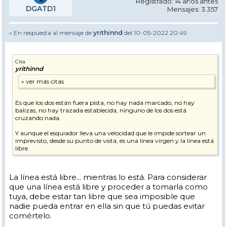
Registrado: 14 años antes
DGATD1
Mensajes: 3.357
» En respuesta al mensaje de
yrithinnd
del 10-05-2022 20:49
Cita
yrithinnd
Es que los dos están fuera pista, no hay nada marcado, no hay
balizas, no hay trazada establecida, ninguno de los dos está
cruzando nada.
Y aunque el esquiador lleva una velocidad que le impide sortear un
imprevisto, desde su punto de vista, es una linea virgen y la linea está
libre.
La línea está libre... mientras lo está. Para considerar
que una línea está libre y proceder a tomarla como
tuya, debe estar tan libre que sea imposible que
nadie pueda entrar en ella sin que tú puedas evitar
comértelo.