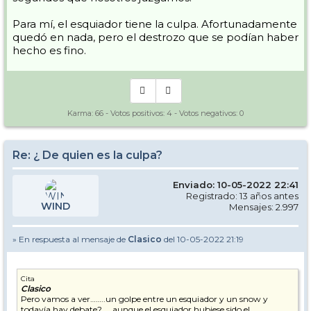
Para mí, el esquiador tiene la culpa. Afortunadamente
quedó en nada, pero el destrozo que se podían haber
hecho es fino.
Karma:
66
- Votos positivos:
4
- Votos negativos:
0
Re: ¿ De quien es la culpa?
Enviado: 10-05-2022 22:41
Registrado: 13 años antes
WIND
Mensajes: 2.997
» En respuesta al mensaje de
Clasico
del 10-05-2022 21:19
Cita
Clasico
Pero vamos a ver……..un golpe entre un esquiador y un snow y
todavía hay debate?……aunque el esquiador hubiese sido el