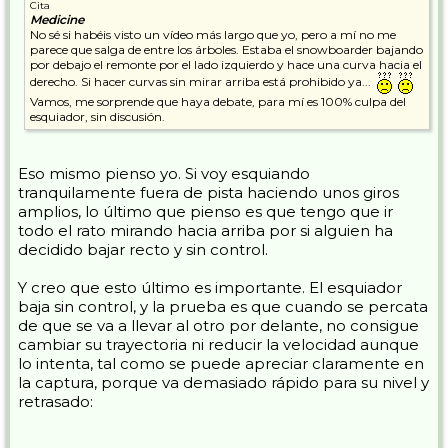
Cita
Medicine
No sé si habéis visto un vídeo más largo que yo, pero a mí no me
parece que salga de entre los árboles. Estaba el snowboarder bajando
por debajo el remonte por el lado izquierdo y hace una curva hacia el
derecho. Si hacer curvas sin mirar arriba está prohibido ya...
Vamos, me sorprende que haya debate, para mí es 100% culpa del
esquiador, sin discusión.
Eso mismo pienso yo. Si voy esquiando
tranquilamente fuera de pista haciendo unos giros
amplios, lo último que pienso es que tengo que ir
todo el rato mirando hacia arriba por si alguien ha
decidido bajar recto y sin control.
Y creo que esto último es importante. El esquiador
baja sin control, y la prueba es que cuando se percata
de que se va a llevar al otro por delante, no consigue
cambiar su trayectoria ni reducir la velocidad aunque
lo intenta, tal como se puede apreciar claramente en
la captura, porque va demasiado rápido para su nivel y
retrasado: