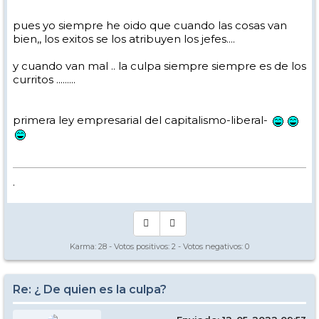
pues yo siempre he oido que cuando las cosas van
bien,, los exitos se los atribuyen los jefes....
y cuando van mal .. la culpa siempre siempre es de los
curritos .........
primera ley empresarial del capitalismo-liberal-
.
Karma:
28
- Votos positivos:
2
- Votos negativos:
0
Re: ¿ De quien es la culpa?