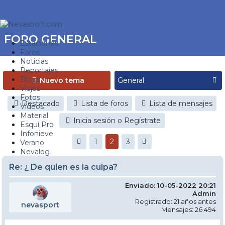
FORO GENERAL
Estaciones
Foros
Noticias
Reportajes
Blogs
Nuevo tema
Viajes
Fotos
Destacado
Lista de foros
Lista de mensajes
Videos
Material
Inicia sesión o Regístrate
Esquí Pro
Infonieve
1
2
3
Verano
Nevalog
Re: ¿ De quien es la culpa?
Enviado: 10-05-2022 20:21
Admin
Registrado: 21 años antes
nevasport
Mensajes: 26.494