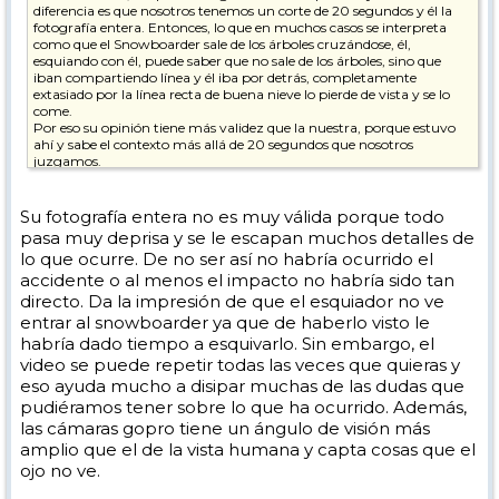
diferencia es que nosotros tenemos un corte de 20 segundos y él la
fotografía entera. Entonces, lo que en muchos casos se interpreta
como que el Snowboarder sale de los árboles cruzándose, él,
esquiando con él, puede saber que no sale de los árboles, sino que
iban compartiendo línea y él iba por detrás, completamente
extasiado por la línea recta de buena nieve lo pierde de vista y se lo
come.
Por eso su opinión tiene más validez que la nuestra, porque estuvo
ahí y sabe el contexto más allá de 20 segundos que nosotros
juzgamos.
Para mí, el esquiador tiene la culpa. Afortunadamente quedó en
nada, pero el destrozo que se podían haber hecho es fino.
Su fotografía entera no es muy válida porque todo
pasa muy deprisa y se le escapan muchos detalles de
lo que ocurre. De no ser así no habría ocurrido el
accidente o al menos el impacto no habría sido tan
directo. Da la impresión de que el esquiador no ve
entrar al snowboarder ya que de haberlo visto le
habría dado tiempo a esquivarlo. Sin embargo, el
video se puede repetir todas las veces que quieras y
eso ayuda mucho a disipar muchas de las dudas que
pudiéramos tener sobre lo que ha ocurrido. Además,
las cámaras gopro tiene un ángulo de visión más
amplio que el de la vista humana y capta cosas que el
ojo no ve.