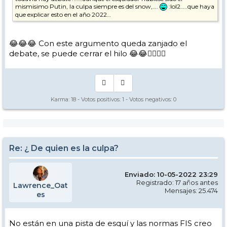
mismisimo Putin, la culpa siempre es del snow,….
:lol2…..que haya
que explicar esto en el año 2022…
😂😂😂 Con este argumento queda zanjado el
debate, se puede cerrar el hilo 😂😂👍🏼👍🏼
Karma:
18
- Votos positivos:
1
- Votos negativos:
0
Re: ¿ De quien es la culpa?
Enviado: 10-05-2022 23:29
Registrado: 17 años antes
Lawrence_Oat
Mensajes: 25.474
es
No están en una pista de esquí y las normas FIS creo