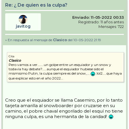
Re: ¿ De quien es la culpa?
Enviado: 11-05-2022 00:33
Registrado: 11 años antes
javitog
Mensajes: 722
» En respuesta al mensaje de
Clasico
del 10-05-2022 21:19
Cita
Clasico
Pero vamos a ver……..un golpe entre un esquiador y un snow y
todavía hay debate?……aunque el esquiador hubiese sido el
mismisimo Putin, la culpa siempre es del snow,….
:lol2…..que haya
que explicar esto en el año 2022…
Creo que el esquiador se llama Casemiro, por lo tanto
tarjeta amarilla al snowboarder por cruzarse en su
camino, el pobre chaval engorilado del esquí no tiene
ninguna culpa, es una hermanita de la caridad!