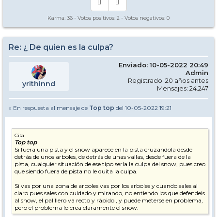
Karma:
36
- Votos positivos:
2
- Votos negativos:
0
Re: ¿ De quien es la culpa?
Enviado: 10-05-2022 20:49
Admin
Registrado: 20 años antes
yrithinnd
Mensajes: 24.247
» En respuesta al mensaje de
Top top
del 10-05-2022 19:21
Cita
Top top
Si fuera una pista y el snow aparece en la pista cruzandola desde
detrás de unos arboles, de detrás de unas vallas, desde fuera de la
pista, cualquier situación de ese tipo sería la culpa del snow, pues creo
que siendo fuera de pista no le quita la culpa.
Si vas por una zona de arboles vas por los arboles y cuando sales al
claro pues sales con cuidado y mirando, no entiendo los que defendeis
al snow, el palillero va recto y rápido , y puede meterse en problema,
pero el problema lo crea claramente el snow.