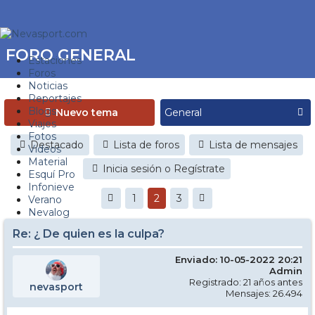
FORO GENERAL
Estaciones
Foros
Noticias
Reportajes
Blogs
Nuevo tema
Viajes
Fotos
Destacado
Lista de foros
Lista de mensajes
Videos
Material
Inicia sesión o Regístrate
Esquí Pro
Infonieve
1
2
3
Verano
Nevalog
Re: ¿ De quien es la culpa?
Enviado: 10-05-2022 20:21
Admin
Registrado: 21 años antes
nevasport
Mensajes: 26.494