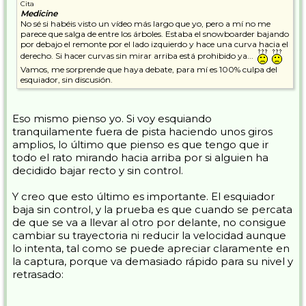
Cita
Medicine
No sé si habéis visto un vídeo más largo que yo, pero a mí no me
parece que salga de entre los árboles. Estaba el snowboarder bajando
por debajo el remonte por el lado izquierdo y hace una curva hacia el
derecho. Si hacer curvas sin mirar arriba está prohibido ya...
Vamos, me sorprende que haya debate, para mí es 100% culpa del
esquiador, sin discusión.
Eso mismo pienso yo. Si voy esquiando
tranquilamente fuera de pista haciendo unos giros
amplios, lo último que pienso es que tengo que ir
todo el rato mirando hacia arriba por si alguien ha
decidido bajar recto y sin control.
Y creo que esto último es importante. El esquiador
baja sin control, y la prueba es que cuando se percata
de que se va a llevar al otro por delante, no consigue
cambiar su trayectoria ni reducir la velocidad aunque
lo intenta, tal como se puede apreciar claramente en
la captura, porque va demasiado rápido para su nivel y
retrasado: