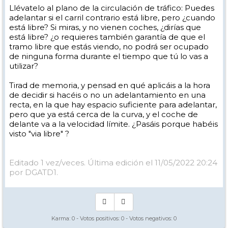
Llévatelo al plano de la circulación de tráfico: Puedes
adelantar si el carril contrario está libre, pero ¿cuando
está libre? Si miras, y no vienen coches, ¿dirías que
está libre? ¿o requieres también garantía de que el
tramo libre que estás viendo, no podrá ser ocupado
de ninguna forma durante el tiempo que tú lo vas a
utilizar?
Tirad de memoria, y pensad en qué aplicáis a la hora
de decidir si hacéis o no un adelantamiento en una
recta, en la que hay espacio suficiente para adelantar,
pero que ya está cerca de la curva, y el coche de
delante va a la velocidad límite. ¿Pasáis porque habéis
visto "via libre" ?
Editado 1 vez/veces. Última edición el 11/05/2022 20:24
por DGATD1.
Karma:
0
- Votos positivos:
0
- Votos negativos:
0