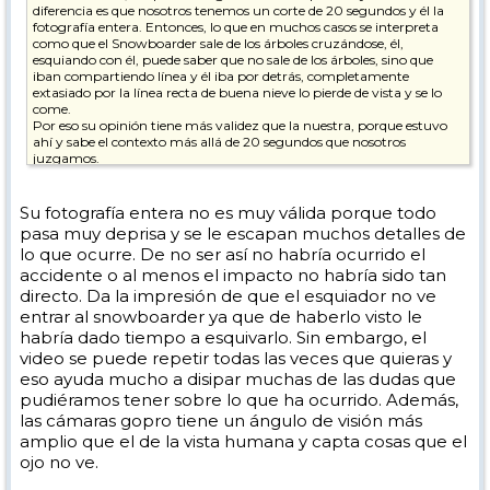
diferencia es que nosotros tenemos un corte de 20 segundos y él la
fotografía entera. Entonces, lo que en muchos casos se interpreta
como que el Snowboarder sale de los árboles cruzándose, él,
esquiando con él, puede saber que no sale de los árboles, sino que
iban compartiendo línea y él iba por detrás, completamente
extasiado por la línea recta de buena nieve lo pierde de vista y se lo
come.
Por eso su opinión tiene más validez que la nuestra, porque estuvo
ahí y sabe el contexto más allá de 20 segundos que nosotros
juzgamos.
Para mí, el esquiador tiene la culpa. Afortunadamente quedó en
nada, pero el destrozo que se podían haber hecho es fino.
Su fotografía entera no es muy válida porque todo
pasa muy deprisa y se le escapan muchos detalles de
lo que ocurre. De no ser así no habría ocurrido el
accidente o al menos el impacto no habría sido tan
directo. Da la impresión de que el esquiador no ve
entrar al snowboarder ya que de haberlo visto le
habría dado tiempo a esquivarlo. Sin embargo, el
video se puede repetir todas las veces que quieras y
eso ayuda mucho a disipar muchas de las dudas que
pudiéramos tener sobre lo que ha ocurrido. Además,
las cámaras gopro tiene un ángulo de visión más
amplio que el de la vista humana y capta cosas que el
ojo no ve.