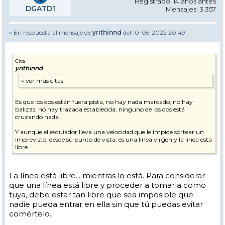
Registrado: 14 años antes
DGATD1
Mensajes: 3.357
» En respuesta al mensaje de
yrithinnd
del 10-05-2022 20:49
Cita
yrithinnd
Es que los dos están fuera pista, no hay nada marcado, no hay
balizas, no hay trazada establecida, ninguno de los dos está
cruzando nada.
Y aunque el esquiador lleva una velocidad que le impide sortear un
imprevisto, desde su punto de vista, es una linea virgen y la linea está
libre.
La línea está libre... mientras lo está. Para considerar
que una línea está libre y proceder a tomarla como
tuya, debe estar tan libre que sea imposible que
nadie pueda entrar en ella sin que tú puedas evitar
comértelo.