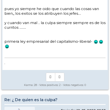
pues yo siempre he oido que cuando las cosas van
bien,, los exitos se los atribuyen los jefes....
y cuando van mal .. la culpa siempre siempre es de los
curritos .........
primera ley empresarial del capitalismo-liberal-
.
Karma:
28
- Votos positivos:
2
- Votos negativos:
0
Re: ¿ De quien es la culpa?