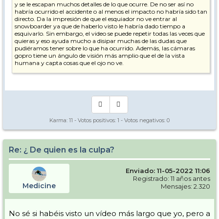
y se le escapan muchos detalles de lo que ocurre. De no ser así no
habría ocurrido el accidente o al menos el impacto no habría sido tan
directo. Da la impresión de que el esquiador no ve entrar al
snowboarder ya que de haberlo visto le habría dado tiempo a
esquivarlo. Sin embargo, el video se puede repetir todas las veces que
quieras y eso ayuda mucho a disipar muchas de las dudas que
pudiéramos tener sobre lo que ha ocurrido. Además, las cámaras
gopro tiene un ángulo de visión más amplio que el de la vista
humana y capta cosas que el ojo no ve.
Por lo tanto sigo pensando que la opinión del esquiador no tiene más
valor que otras opiniones.
Karma:
11
- Votos positivos:
1
- Votos negativos:
0
Re: ¿ De quien es la culpa?
Enviado: 11-05-2022 11:06
Registrado: 11 años antes
Medicine
Mensajes: 2.320
No sé si habéis visto un vídeo más largo que yo, pero a