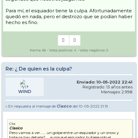
Para mí, el esquiador tiene la culpa. Afortunadamente
quedó en nada, pero el destrozo que se podían haber
hecho es fino.
Karma:
66
- Votos positivos:
4
- Votos negativos:
0
Re: ¿ De quien es la culpa?
Enviado: 10-05-2022 22:41
Registrado: 13 años antes
WIND
Mensajes: 2.998
» En respuesta al mensaje de
Clasico
del 10-05-2022 21:19
Cita
Clasico
Pero vamos a ver……..un golpe entre un esquiador y un snow y
todavía hay debate?……aunque el esquiador hubiese sido el