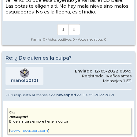
terreno. Lo que esta cayendo ya va haciendo base.
Las botas te eligen a ti. No hay mala nieve sino malos
esquiadores. No es la flecha, es el indio.
Karma:
0
- Votos positivos:
0
- Votos negativos:
0
Re: ¿ De quien es la culpa?
Enviado: 12-05-2022 09:49
Registrado: 14 años antes
manolo0101
Mensajes: 1.621
» En respuesta al mensaje de
nevasport
del 10-05-2022 20:21
Cita
nevasport
El de arriba siempre tiene la culpa
[
www.nevasport.com
]