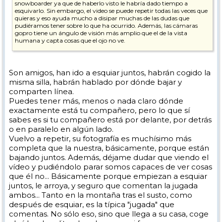
snowboarder ya que de haberlo visto le habría dado tiempo a
esquivarlo. Sin embargo, el video se puede repetir todas las veces que
quieras y eso ayuda mucho a disipar muchas de las dudas que
pudiéramos tener sobre lo que ha ocurrido. Además, las cámaras
gopro tiene un ángulo de visión más amplio que el de la vista
humana y capta cosas que el ojo no ve.
Por lo tanto sigo pensando que la opinión del esquiador no tiene más
valor que otras opiniones.
Son amigos, han ido a esquiar juntos, habrán cogido la
misma silla, habrán hablado por dónde bajar y
comparten línea.
Puedes tener más, menos o nada claro dónde
exactamente está tu compañero, pero lo que sí
sabes es si tu compañero está por delante, por detrás
o en paralelo en algún lado.
Vuelvo a repetir, su fotografía es muchísimo más
completa que la nuestra, básicamente, porque están
bajando juntos. Además, déjame dudar que viendo el
vídeo y pudiéndolo parar somos capaces de ver cosas
que él no... Básicamente porque empiezan a esquiar
juntos, le arroya, y seguro que comentan la jugada
ambos... Tanto en la montaña tras el susto, como
después de esquiar, es la típica "jugada" que
comentas. No sólo eso, sino que llega a su casa, coge