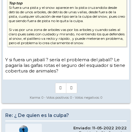
Top top
Si fuera una pista y el snow aparece en la pista cruzandola desde
detrás de unos arboles, de detrás de unas vallas, desde fuera de la
pista, cualquier situación de ese tipo sería la culpa del snow, pues creo
que siendo fuera de pista no le quita la culpa.
Si vas por una zona de arboles vas por los arboles y cuando sales al
claro pues sales con cuidado y mirando, no entiendo los que defendeis
al snow, el palillero va recto y rápido , y puede meterse en problema,
pero el problema lo crea claramente el snow.
Y si fuera un jabalí ? sería el problema del jabalí? Le
pagaría las gafas rotas el seguro del esquiador si tiene
cobertura de animales?
Karma:
0
- Votos positivos:
0
- Votos negativos:
0
Re: ¿ De quien es la culpa?
Enviado: 11-05-2022 20:22