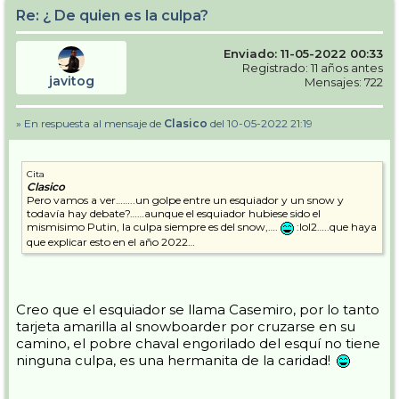
Re: ¿ De quien es la culpa?
Enviado: 11-05-2022 00:33
Registrado: 11 años antes
javitog
Mensajes: 722
» En respuesta al mensaje de
Clasico
del 10-05-2022 21:19
Cita
Clasico
Pero vamos a ver……..un golpe entre un esquiador y un snow y
todavía hay debate?……aunque el esquiador hubiese sido el
mismisimo Putin, la culpa siempre es del snow,….
:lol2…..que haya
que explicar esto en el año 2022…
Creo que el esquiador se llama Casemiro, por lo tanto
tarjeta amarilla al snowboarder por cruzarse en su
camino, el pobre chaval engorilado del esquí no tiene
ninguna culpa, es una hermanita de la caridad!