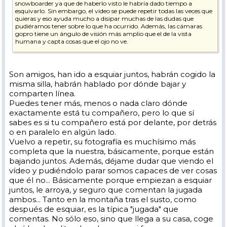
snowboarder ya que de haberlo visto le habría dado tiempo a
esquivarlo. Sin embargo, el video se puede repetir todas las veces que
quieras y eso ayuda mucho a disipar muchas de las dudas que
pudiéramos tener sobre lo que ha ocurrido. Además, las cámaras
gopro tiene un ángulo de visión más amplio que el de la vista
humana y capta cosas que el ojo no ve.
Por lo tanto sigo pensando que la opinión del esquiador no tiene más
valor que otras opiniones.
Son amigos, han ido a esquiar juntos, habrán cogido la
misma silla, habrán hablado por dónde bajar y
comparten línea.
Puedes tener más, menos o nada claro dónde
exactamente está tu compañero, pero lo que sí
sabes es si tu compañero está por delante, por detrás
o en paralelo en algún lado.
Vuelvo a repetir, su fotografía es muchísimo más
completa que la nuestra, básicamente, porque están
bajando juntos. Además, déjame dudar que viendo el
vídeo y pudiéndolo parar somos capaces de ver cosas
que él no... Básicamente porque empiezan a esquiar
juntos, le arroya, y seguro que comentan la jugada
ambos... Tanto en la montaña tras el susto, como
después de esquiar, es la típica "jugada" que
comentas. No sólo eso, sino que llega a su casa, coge