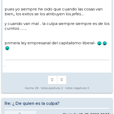
pues yo siempre he oido que cuando las cosas van
bien,, los exitos se los atribuyen los jefes....
y cuando van mal .. la culpa siempre siempre es de los
curritos .........
primera ley empresarial del capitalismo-liberal-
.
Karma:
28
- Votos positivos:
2
- Votos negativos:
0
Re: ¿ De quien es la culpa?