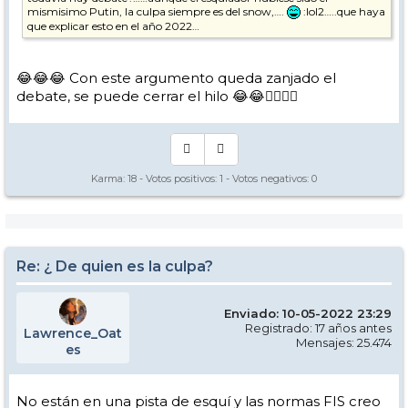
mismisimo Putin, la culpa siempre es del snow,….
:lol2…..que haya
que explicar esto en el año 2022…
😂😂😂 Con este argumento queda zanjado el
debate, se puede cerrar el hilo 😂😂👍🏼👍🏼
Karma:
18
- Votos positivos:
1
- Votos negativos:
0
Re: ¿ De quien es la culpa?
Enviado: 10-05-2022 23:29
Registrado: 17 años antes
Lawrence_Oat
Mensajes: 25.474
es
No están en una pista de esquí y las normas FIS creo