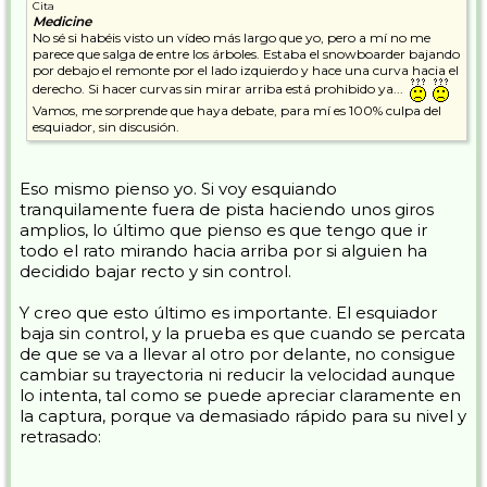
Cita
Medicine
No sé si habéis visto un vídeo más largo que yo, pero a mí no me
parece que salga de entre los árboles. Estaba el snowboarder bajando
por debajo el remonte por el lado izquierdo y hace una curva hacia el
derecho. Si hacer curvas sin mirar arriba está prohibido ya...
Vamos, me sorprende que haya debate, para mí es 100% culpa del
esquiador, sin discusión.
Eso mismo pienso yo. Si voy esquiando
tranquilamente fuera de pista haciendo unos giros
amplios, lo último que pienso es que tengo que ir
todo el rato mirando hacia arriba por si alguien ha
decidido bajar recto y sin control.
Y creo que esto último es importante. El esquiador
baja sin control, y la prueba es que cuando se percata
de que se va a llevar al otro por delante, no consigue
cambiar su trayectoria ni reducir la velocidad aunque
lo intenta, tal como se puede apreciar claramente en
la captura, porque va demasiado rápido para su nivel y
retrasado: