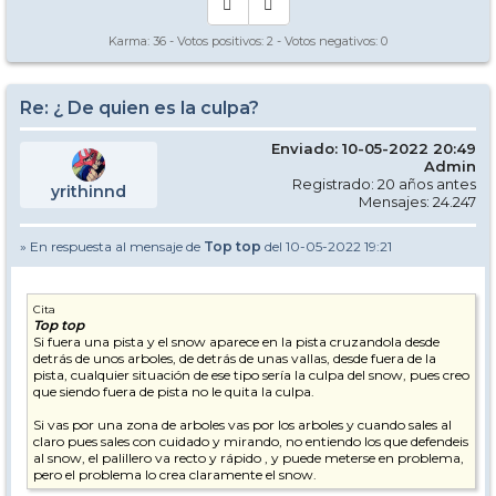
Karma:
36
- Votos positivos:
2
- Votos negativos:
0
Re: ¿ De quien es la culpa?
Enviado: 10-05-2022 20:49
Admin
Registrado: 20 años antes
yrithinnd
Mensajes: 24.247
» En respuesta al mensaje de
Top top
del 10-05-2022 19:21
Cita
Top top
Si fuera una pista y el snow aparece en la pista cruzandola desde
detrás de unos arboles, de detrás de unas vallas, desde fuera de la
pista, cualquier situación de ese tipo sería la culpa del snow, pues creo
que siendo fuera de pista no le quita la culpa.
Si vas por una zona de arboles vas por los arboles y cuando sales al
claro pues sales con cuidado y mirando, no entiendo los que defendeis
al snow, el palillero va recto y rápido , y puede meterse en problema,
pero el problema lo crea claramente el snow.