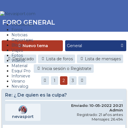
FORO GENERAL
Estaciones
Foros
Noticias
Reportajes
Blogs
Nuevo tema
Viajes
Fotos
Destacado
Lista de foros
Lista de mensajes
Videos
Material
Inicia sesión o Regístrate
Esquí Pro
Infonieve
1
2
3
Verano
Nevalog
Re: ¿ De quien es la culpa?
Enviado: 10-05-2022 20:21
Admin
Registrado: 21 años antes
nevasport
Mensajes: 26.494