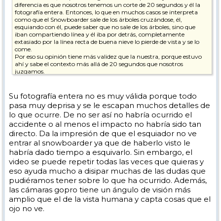
diferencia es que nosotros tenemos un corte de 20 segundos y él la
fotografía entera. Entonces, lo que en muchos casos se interpreta
como que el Snowboarder sale de los árboles cruzándose, él,
esquiando con él, puede saber que no sale de los árboles, sino que
iban compartiendo línea y él iba por detrás, completamente
extasiado por la línea recta de buena nieve lo pierde de vista y se lo
come.
Por eso su opinión tiene más validez que la nuestra, porque estuvo
ahí y sabe el contexto más allá de 20 segundos que nosotros
juzgamos.
Para mí, el esquiador tiene la culpa. Afortunadamente quedó en
nada, pero el destrozo que se podían haber hecho es fino.
Su fotografía entera no es muy válida porque todo
pasa muy deprisa y se le escapan muchos detalles de
lo que ocurre. De no ser así no habría ocurrido el
accidente o al menos el impacto no habría sido tan
directo. Da la impresión de que el esquiador no ve
entrar al snowboarder ya que de haberlo visto le
habría dado tiempo a esquivarlo. Sin embargo, el
video se puede repetir todas las veces que quieras y
eso ayuda mucho a disipar muchas de las dudas que
pudiéramos tener sobre lo que ha ocurrido. Además,
las cámaras gopro tiene un ángulo de visión más
amplio que el de la vista humana y capta cosas que el
ojo no ve.