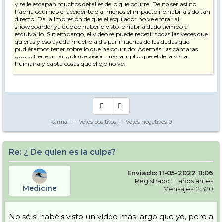
y se le escapan muchos detalles de lo que ocurre. De no ser así no
habría ocurrido el accidente o al menos el impacto no habría sido tan
directo. Da la impresión de que el esquiador no ve entrar al
snowboarder ya que de haberlo visto le habría dado tiempo a
esquivarlo. Sin embargo, el video se puede repetir todas las veces que
quieras y eso ayuda mucho a disipar muchas de las dudas que
pudiéramos tener sobre lo que ha ocurrido. Además, las cámaras
gopro tiene un ángulo de visión más amplio que el de la vista
humana y capta cosas que el ojo no ve.
Por lo tanto sigo pensando que la opinión del esquiador no tiene más
valor que otras opiniones.
Karma:
11
- Votos positivos:
1
- Votos negativos:
0
Re: ¿ De quien es la culpa?
Enviado: 11-05-2022 11:06
Registrado: 11 años antes
Medicine
Mensajes: 2.320
No sé si habéis visto un vídeo más largo que yo, pero a