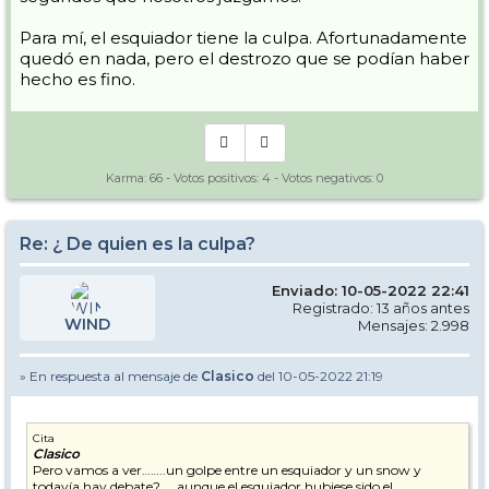
Para mí, el esquiador tiene la culpa. Afortunadamente
quedó en nada, pero el destrozo que se podían haber
hecho es fino.
Karma:
66
- Votos positivos:
4
- Votos negativos:
0
Re: ¿ De quien es la culpa?
Enviado: 10-05-2022 22:41
Registrado: 13 años antes
WIND
Mensajes: 2.998
» En respuesta al mensaje de
Clasico
del 10-05-2022 21:19
Cita
Clasico
Pero vamos a ver……..un golpe entre un esquiador y un snow y
todavía hay debate?……aunque el esquiador hubiese sido el