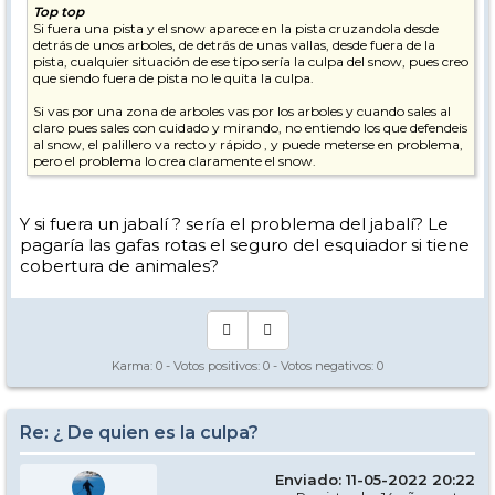
Top top
Si fuera una pista y el snow aparece en la pista cruzandola desde
detrás de unos arboles, de detrás de unas vallas, desde fuera de la
pista, cualquier situación de ese tipo sería la culpa del snow, pues creo
que siendo fuera de pista no le quita la culpa.
Si vas por una zona de arboles vas por los arboles y cuando sales al
claro pues sales con cuidado y mirando, no entiendo los que defendeis
al snow, el palillero va recto y rápido , y puede meterse en problema,
pero el problema lo crea claramente el snow.
Y si fuera un jabalí ? sería el problema del jabalí? Le
pagaría las gafas rotas el seguro del esquiador si tiene
cobertura de animales?
Karma:
0
- Votos positivos:
0
- Votos negativos:
0
Re: ¿ De quien es la culpa?
Enviado: 11-05-2022 20:22