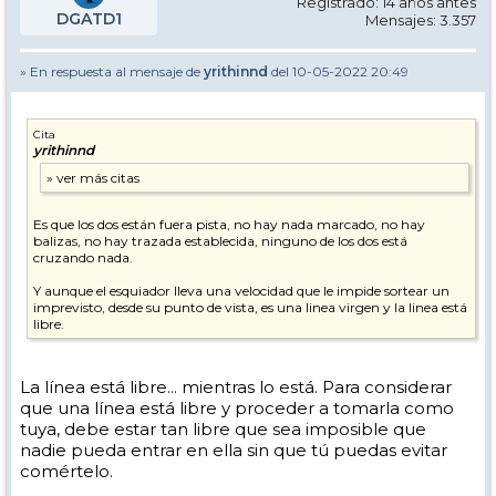
Registrado: 14 años antes
DGATD1
Mensajes: 3.357
» En respuesta al mensaje de
yrithinnd
del 10-05-2022 20:49
Cita
yrithinnd
Es que los dos están fuera pista, no hay nada marcado, no hay
balizas, no hay trazada establecida, ninguno de los dos está
cruzando nada.
Y aunque el esquiador lleva una velocidad que le impide sortear un
imprevisto, desde su punto de vista, es una linea virgen y la linea está
libre.
La línea está libre... mientras lo está. Para considerar
que una línea está libre y proceder a tomarla como
tuya, debe estar tan libre que sea imposible que
nadie pueda entrar en ella sin que tú puedas evitar
comértelo.