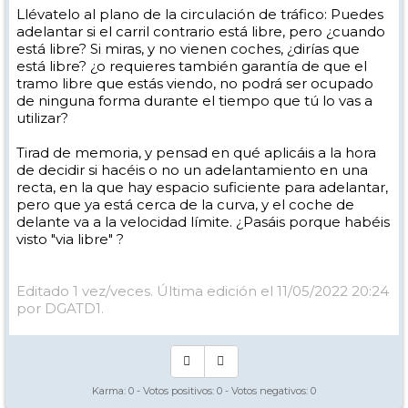
Llévatelo al plano de la circulación de tráfico: Puedes
adelantar si el carril contrario está libre, pero ¿cuando
está libre? Si miras, y no vienen coches, ¿dirías que
está libre? ¿o requieres también garantía de que el
tramo libre que estás viendo, no podrá ser ocupado
de ninguna forma durante el tiempo que tú lo vas a
utilizar?
Tirad de memoria, y pensad en qué aplicáis a la hora
de decidir si hacéis o no un adelantamiento en una
recta, en la que hay espacio suficiente para adelantar,
pero que ya está cerca de la curva, y el coche de
delante va a la velocidad límite. ¿Pasáis porque habéis
visto "via libre" ?
Editado 1 vez/veces. Última edición el 11/05/2022 20:24
por DGATD1.
Karma:
0
- Votos positivos:
0
- Votos negativos:
0