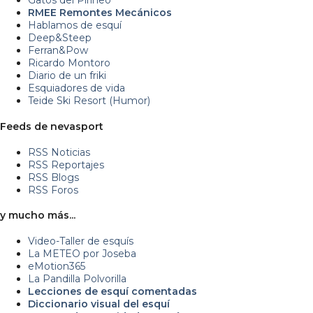
Gatos del Pirineo
RMEE Remontes Mecánicos
Hablamos de esquí
Deep&Steep
Ferran&Pow
Ricardo Montoro
Diario de un friki
Esquiadores de vida
Teide Ski Resort (Humor)
Feeds de nevasport
RSS Noticias
RSS Reportajes
RSS Blogs
RSS Foros
y mucho más...
Video-Taller de esquís
La METEO por Joseba
eMotion365
La Pandilla Polvorilla
Lecciones de esquí comentadas
Diccionario visual del esquí