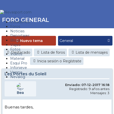
FORO GENERAL
Estaciones
Foros
Noticias
Reportajes
Blogs
Nuevo tema
Viajes
Fotos
Destacado
Lista de foros
Lista de mensajes
Videos
Material
Inicia sesión o Regístrate
Esquí Pro
Infonieve
Verano
Les Portes du Soleil
Nevalog
Enviado: 07-12-2017 16:18
Registrado: 9 años antes
Bea
Mensajes: 3
Buenas tardes,