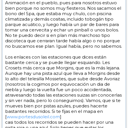
Animación en el pueblo, pues para nosotros estuvo
bien porque no somos muy fiesteros. Nos sacamos el
bono del Spa, que estaba muy chulo, con piscina
climatizada y demás cositas, incluido tobogán tipo
parque acuático, y luego había un par de bares para
tomar una cervecita y echar un pinball o unos bolos.
No te puedo decir si en plan más marchoso tipo
discoteca que cerraran tarde había algo o no porque
no buscamos ese plan. Igual había, pero no sabemos.
Los enlaces con las estaciones que dices están
bastante cerca y se puede llegar esquiando. Les
Crosets más cerca que Morgins, que es la más lejana.
Aunque hay una pista azul que lleva a Morgins desde
lo alto del telesilla Mossetes, que sube desde Avoriaz
(nosotros la cogimos por equivocación un dia de
niebla y luego la vuelta fue un poco accidentada,
atravesando todas las estaciones suizas sin conocerlas
y sin ver nada, pero lo conseguimos). Vamos, que si te
mueves bien por pistas azules, puedes hacerte
bastantes recorridos. Si te fijas en el mapa en
[
www.portesdusoleil.com
]
casi todos los recorridos se pueden hacer por una
pista roja o una azul. Solo tienes que evitar los