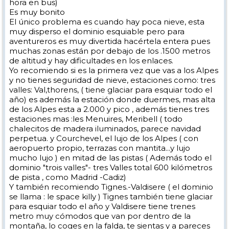
hora en bus)
Es muy bonito
El único problema es cuando hay poca nieve, esta
muy disperso el dominio esquiable pero para
aventureros es muy divertida hacértela entera pues
muchas zonas están por debajo de los .1500 metros
de altitud y hay dificultades en los enlaces.
Yo recomiendo si es la primera vez que vas a los Alpes
y no tienes seguridad de nieve, estaciones como: tres
valles: Val,thorens, ( tiene glaciar para esquiar todo el
año) es además la estación donde duermes, mas alta
de los Alpes esta a 2.000 y pico , además tienes tres
estaciones mas :les Menuires, Meribell ( todo
chalecitos de madera iluminados, parece navidad
perpetua. y Courchevel, el lujo de los Alpes ( con
aeropuerto propio, terrazas con mantita...y lujo
mucho lujo ) en mitad de las pistas ( Además todo el
dominio "trois valles"- tres Valles total 600 kilómetros
de pista , como Madrid -Cadiz)
Y también recomiendo Tignes.-Valdisere ( el dominio
se llama : le space killy ) Tignes también tiene glaciar
para esquiar todo el año y Valdisere tiene trenes
metro muy cómodos que van por dentro de la
montaña, lo coges en la falda, te sientas y a pareces