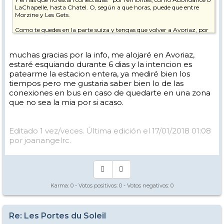
LaChapelle, hasta Chatel. O, según a que horas, puede que entre
Morzine y Les Gets.
Como te quedes en la parte suiza y tengas que volver a Avoriaz, por
ejemplo, debe ser difícil hasta conseguir un taxi, según donde, Y desde
luego, mas que carísimo.
muchas gracias por la info, me alojaré en Avoriaz,
Pero toma como principio de uso el que no vas a encontrar modo de
estaré esquiando durante 6 dias y la intencion es
vuelta, y mide bien los tiempos.
patearme la estacion entera, ya mediré bien los
tiempos pero me gustaria saber bien lo de las
Otra cosa distinta es si se cierran los remontes a media jornada, por
razones de meteo, en ese caso si buscan los medios de devolverte al
conexiones en bus en caso de quedarte en una zona
origen.
que no sea la mia por si acaso.
Si cuentas donde te alojarás, puede que te pueda dar alguna
información mas ajustada.
Editado 1 vez/veces. Última edición el 17/01/2018 01:08
Por cierto, he vuelto hace una semana, y estaba todo espléndido,
por joanangelrc.
hasta que empezó a llover. Pero con lo que había, no creo que se
haya estropeado mucho.
SL2, ratón.
Karma:
0
- Votos positivos:
0
- Votos negativos:
0
Re: Les Portes du Soleil