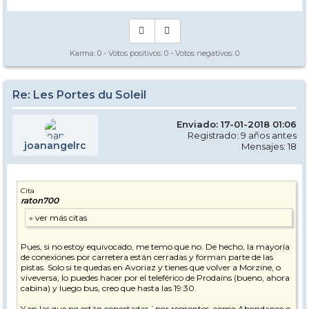
Karma:
0
- Votos positivos:
0
- Votos negativos:
0
Re: Les Portes du Soleil
Enviado: 17-01-2018 01:06
Registrado: 9 años antes
joanangelrc
Mensajes: 18
Cita
raton700
Pues, si no estoy equivocado, me temo que no. De hecho, la mayoría
de conexiones por carretera están cerradas y forman parte de las
pistas. Solo si te quedas en Avoriaz y tienes que volver a Morzine, o
viveversa, lo puedes hacer por el teleférico de Prodains (bueno, ahora
cabina) y luego bus, creo que hasta las 19:30.
Y en las que no están conectadas `por remontes, como Abondance o