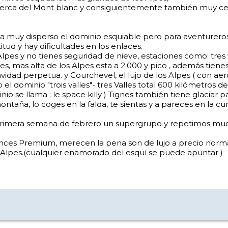
cerca del Mont blanc y consiguientemente también muy ce
ta muy disperso el dominio esquiable pero para aventurero
tud y hay dificultades en los enlaces.
lpes y no tienes seguridad de nieve, estaciones como: tres va
 mas alta de los Alpes esta a 2.000 y pico , además tienes 
dad perpetua. y Courchevel, el lujo de los Alpes ( con aero
el dominio "trois valles"- tres Valles total 600 kilómetros d
o se llama : le space killy ) Tignes también tiene glaciar p
aña, lo coges en la falda, te sientas y a pareces en la cu
rimera semana de febrero un supergrupo y repetimos mucho 
ces Premium, merecen la pena son de lujo a precio normal, 
 Alpes.(cualquier enamorado del esquí se puede apuntar )