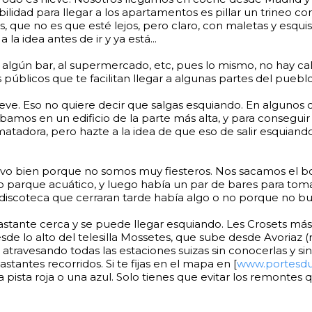
sibilidad para llegar a los apartamentos es pillar un trineo c
s, que no es que esté lejos, pero claro, con maletas y esqui
la idea antes de ir y ya está...
algún bar, al supermercado, etc, pues lo mismo, no hay call
úblicos que te facilitan llegar a algunas partes del pueblo
nieve. Eso no quiere decir que salgas esquiando. En algunos
bamos en un edificio de la parte más alta, y para consegui
adora, pero hazte a la idea de que eso de salir esquiando 
uvo bien porque no somos muy fiesteros. Nos sacamos el bo
po parque acuático, y luego había un par de bares para toma
discoteca que cerraran tarde había algo o no porque no b
astante cerca y se puede llegar esquiando. Les Crosets más
sde lo alto del telesilla Mossetes, que sube desde Avoriaz 
 atravesando todas las estaciones suizas sin conocerlas y si
tantes recorridos. Si te fijas en el mapa en [
www.portesdu
 pista roja o una azul. Solo tienes que evitar los remontes 