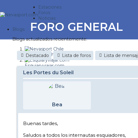
Estaciones
Foros
Noticias
FORO GENERAL
Reportajes
Blogs
Blogs actualizados recientemente:
Nevasport Chile
Destacado
Lista de foros
Lista de mensa
Esquiaryviajar.com
Les Portes du Soleil
nevasport blog
Discovery Snow
Brasil
Bea
It's a powder da
Diario de un friki
Buenas tardes,
Revista NIX
Saludos a todos los internautas esquiadores,