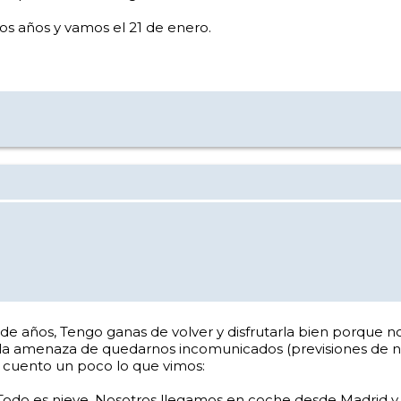
s años y vamos el 21 de enero.
de años, Tengo ganas de volver y disfrutarla bien porque 
 la amenaza de quedarnos incomunicados (previsiones de n
 cuento un poco lo que vimos:
. Todo es nieve. Nosotros llegamos en coche desde Madrid y 