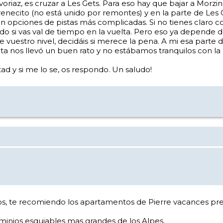
oriaz, es cruzar a Les Gets. Para eso hay que bajar a Morzine
renecito (no está unido por remontes) y en la parte de Le
 con opciones de pistas más complicadas. Si no tienes claro c
ado si vas val de tiempo en la vuelta. Pero eso ya depende 
e vuestro nivel, decidáis si merece la pena. A mi esa par
ta nos llevó un buen rato y no estábamos tranquilos con la 
d y si me lo se, os respondo. Un saludo!
, te recomiendo los apartamentos de Pierre vacances prem
minios esquiables mas grandes de los Alpes,