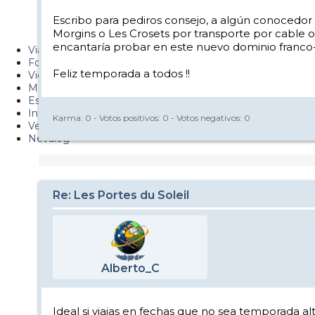
Metiendo Cantos
Escribo para pediros consejo, a algún conocedor d
Morgins o Les Crosets por transporte por cable o bie
PUCAF - Blog
encantaría probar en este nuevo dominio franco-s
Viajes
Fotos
Feliz temporada a todos !!
Videos
Material
Esquí Pro
Infonieve
Karma:
0
- Votos positivos:
0
- Votos negativos:
0
Verano
Nevalog
Re: Les Portes du Soleil
Alberto_C
Ideal si viajas en fechas que no sea temporada al