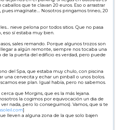
on caballos que te clavan 20 euros. Eso o arrastrar
s, pues imagínate.... Nosotros pringamos trineo, 20
es... nieve pelona por todos sitios. Que no pasa
, eso sí estaba muy bien.
 casos, sales remando. Porque algunos trozos son
r llegar a algún remonte, siempre nos tocaba una
de la puerta del edificio es verdad, pero puede
no del Spa, que estaba muy chulo, con piscina
r una cervecita y echar un pinball o unos bolos.
uscamos ese plan. Igual había, pero no sabemos.
 cerca que Morgins, que es la más lejana.
(nosotros la cogimos por equivocación un dia de
n ver nada, pero lo conseguimos). Vamos, que si te
soleil.com
]
que lleven a alguna zona de la que solo bajen