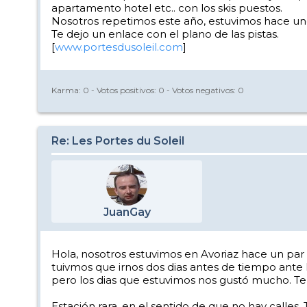
apartamento hotel etc.. con los skis puestos.
Nosotros repetimos este año, estuvimos hace uno
Te dejo un enlace con el plano de las pistas.
[
www.portesdusoleil.com
]
Karma:
0
- Votos positivos:
0
- Votos negativos:
0
Re: Les Portes du Soleil
JuanGay
Hola, nosotros estuvimos en Avoriaz hace un par 
tuivmos que irnos dos dias antes de tiempo ante
pero los dias que estuvimos nos gustó mucho. Te
Estación rara, en el sentido de que no hay calles