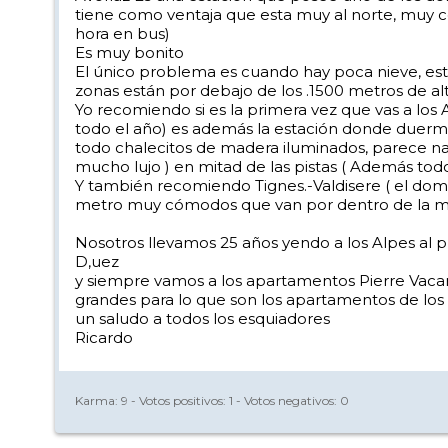
tiene como ventaja que esta muy al norte, muy 
hora en bus)
Es muy bonito
El único problema es cuando hay poca nieve, es
zonas están por debajo de los .1500 metros de alti
Yo recomiendo si es la primera vez que vas a los A
todo el año) es además la estación donde duermes,
todo chalecitos de madera iluminados, parece navi
mucho lujo ) en mitad de las pistas ( Además todo 
Y también recomiendo Tignes.-Valdisere ( el domini
metro muy cómodos que van por dentro de la mont
Nosotros llevamos 25 años yendo a los Alpes al p
D,uez
y siempre vamos a los apartamentos Pierre Vacan
grandes para lo que son los apartamentos de los
un saludo a todos los esquiadores
Ricardo
Karma:
9
- Votos positivos:
1
- Votos negativos:
0