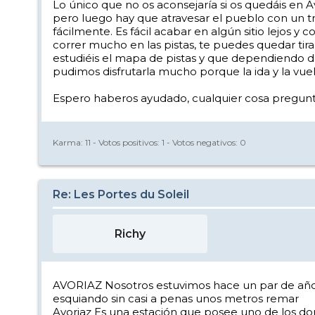
Lo único que no os aconsejaría si os quedáis en Av
pero luego hay que atravesar el pueblo con un t
fácilmente. Es fácil acabar en algún sitio lejos y
correr mucho en las pistas, te puedes quedar tir
estudiéis el mapa de pistas y que dependiendo d
pudimos disfrutarla mucho porque la ida y la vuel
Espero haberos ayudado, cualquier cosa pregunta
Karma:
11
- Votos positivos:
1
- Votos negativos:
0
Re: Les Portes du Soleil
Richy
AVORIAZ Nosotros estuvimos hace un par de años
esquiando sin casi a penas unos metros remar
Avoriaz Es una estación que posee uno de los do