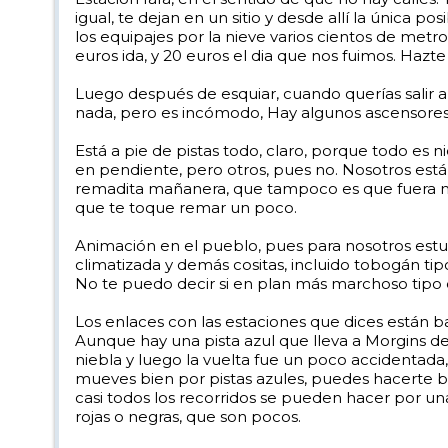
igual, te dejan en un sitio y desde allí la única po
los equipajes por la nieve varios cientos de metro
euros ida, y 20 euros el dia que nos fuimos. Hazte a 
Luego después de esquiar, cuando querías salir a 
nada, pero es incómodo, Hay algunos ascensores p
Está a pie de pistas todo, claro, porque todo es 
en pendiente, pero otros, pues no. Nosotros está
remadita mañanera, que tampoco es que fuera mat
que te toque remar un poco.
Animación en el pueblo, pues para nosotros est
climatizada y demás cositas, incluido tobogán ti
No te puedo decir si en plan más marchoso tipo 
Los enlaces con las estaciones que dices están b
Aunque hay una pista azul que lleva a Morgins de
niebla y luego la vuelta fue un poco accidentada,
mueves bien por pistas azules, puedes hacerte bas
casi todos los recorridos se pueden hacer por una
rojas o negras, que son pocos.