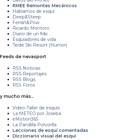
Gatos del Pirineo
RMEE Remontes Mecánicos
Hablamos de esquí
Deep&Steep
Ferran&Pow
Ricardo Montoro
Diario de un friki
Esquiadores de vida
Teide Ski Resort (Humor)
Feeds de nevasport
RSS Noticias
RSS Reportajes
RSS Blogs
RSS Foros
y mucho más...
Video-Taller de esquís
La METEO por Joseba
eMotion365
La Pandilla Polvorilla
Lecciones de esquí comentadas
Diccionario visual del esquí