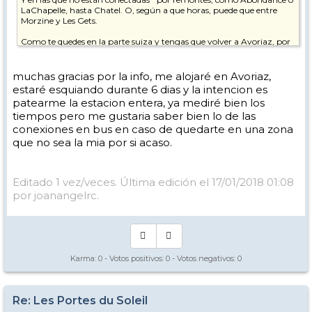
LaChapelle, hasta Chatel. O, según a que horas, puede que entre
Morzine y Les Gets.
Como te quedes en la parte suiza y tengas que volver a Avoriaz, por
ejemplo, debe ser difícil hasta conseguir un taxi, según donde, Y desde
luego, mas que carísimo.
muchas gracias por la info, me alojaré en Avoriaz,
Pero toma como principio de uso el que no vas a encontrar modo de
estaré esquiando durante 6 dias y la intencion es
vuelta, y mide bien los tiempos.
patearme la estacion entera, ya mediré bien los
tiempos pero me gustaria saber bien lo de las
Otra cosa distinta es si se cierran los remontes a media jornada, por
razones de meteo, en ese caso si buscan los medios de devolverte al
conexiones en bus en caso de quedarte en una zona
origen.
que no sea la mia por si acaso.
Si cuentas donde te alojarás, puede que te pueda dar alguna
información mas ajustada.
Editado 1 vez/veces. Última edición el 17/01/2018 01:08
Por cierto, he vuelto hace una semana, y estaba todo espléndido,
por joanangelrc.
hasta que empezó a llover. Pero con lo que había, no creo que se
haya estropeado mucho.
SL2, ratón.
Karma:
0
- Votos positivos:
0
- Votos negativos:
0
Re: Les Portes du Soleil