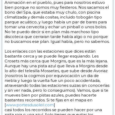
Animación en el pueblo, pues para nosotros estuvo
bien porque no somos muy fiesteros. Nos sacamos el
bono del Spa, que estaba muy chulo, con piscina
climatizada y demás cositas, incluido tobogán tipo
parque acuático, y luego había un par de bares para
tomar una cervecita y echar un pinball o unos bolos.
No te puedo decir si en plan más marchoso tipo
discoteca que cerraran tarde había algo o no porque
no buscamos ese plan. Igual había, pero no sabemos.
Los enlaces con las estaciones que dices están
bastante cerca y se puede llegar esquiando. Les
Crosets más cerca que Morgins, que es la más lejana.
Aunque hay una pista azul que lleva a Morgins desde
lo alto del telesilla Mossetes, que sube desde Avoriaz
(nosotros la cogimos por equivocación un dia de
niebla y luego la vuelta fue un poco accidentada,
atravesando todas las estaciones suizas sin conocerlas
y sin ver nada, pero lo conseguimos). Vamos, que si te
mueves bien por pistas azules, puedes hacerte
bastantes recorridos. Si te fijas en el mapa en
[
www.portesdusoleil.com
]
casi todos los recorridos se pueden hacer por una
pista roja o una azul. Solo tienes que evitar los