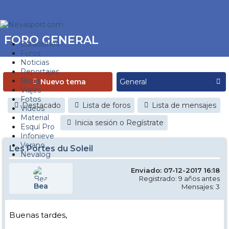
FORO GENERAL
Estaciones
Foros
Noticias
Reportajes
Blogs
Nuevo tema
Viajes
Fotos
Destacado
Lista de foros
Lista de mensajes
Videos
Material
Inicia sesión o Regístrate
Esquí Pro
Infonieve
Verano
Les Portes du Soleil
Nevalog
Enviado: 07-12-2017 16:18
Registrado: 9 años antes
Bea
Mensajes: 3
Buenas tardes,