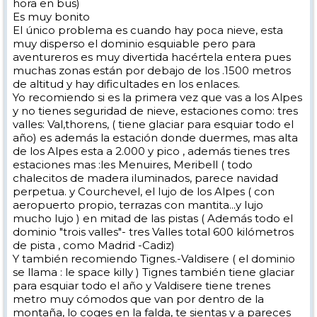
hora en bus)
Es muy bonito
El único problema es cuando hay poca nieve, esta
muy disperso el dominio esquiable pero para
aventureros es muy divertida hacértela entera pues
muchas zonas están por debajo de los .1500 metros
de altitud y hay dificultades en los enlaces.
Yo recomiendo si es la primera vez que vas a los Alpes
y no tienes seguridad de nieve, estaciones como: tres
valles: Val,thorens, ( tiene glaciar para esquiar todo el
año) es además la estación donde duermes, mas alta
de los Alpes esta a 2.000 y pico , además tienes tres
estaciones mas :les Menuires, Meribell ( todo
chalecitos de madera iluminados, parece navidad
perpetua. y Courchevel, el lujo de los Alpes ( con
aeropuerto propio, terrazas con mantita...y lujo
mucho lujo ) en mitad de las pistas ( Además todo el
dominio "trois valles"- tres Valles total 600 kilómetros
de pista , como Madrid -Cadiz)
Y también recomiendo Tignes.-Valdisere ( el dominio
se llama : le space killy ) Tignes también tiene glaciar
para esquiar todo el año y Valdisere tiene trenes
metro muy cómodos que van por dentro de la
montaña, lo coges en la falda, te sientas y a pareces