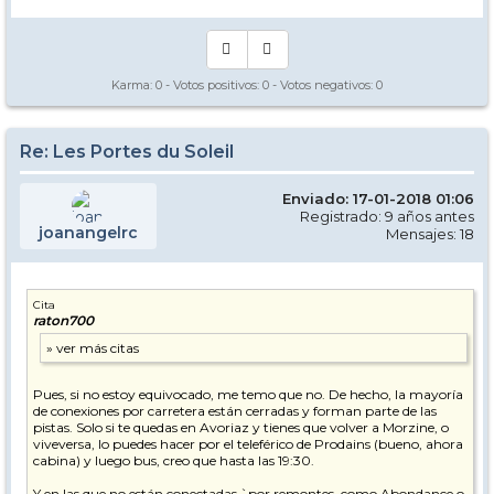
Karma:
0
- Votos positivos:
0
- Votos negativos:
0
Re: Les Portes du Soleil
Enviado: 17-01-2018 01:06
Registrado: 9 años antes
joanangelrc
Mensajes: 18
Cita
raton700
Pues, si no estoy equivocado, me temo que no. De hecho, la mayoría
de conexiones por carretera están cerradas y forman parte de las
pistas. Solo si te quedas en Avoriaz y tienes que volver a Morzine, o
viveversa, lo puedes hacer por el teleférico de Prodains (bueno, ahora
cabina) y luego bus, creo que hasta las 19:30.
Y en las que no están conectadas `por remontes, como Abondance o