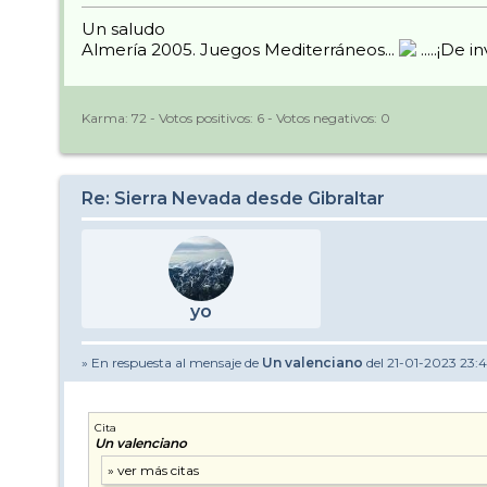
Un saludo
Almería 2005. Juegos Mediterráneos...
.....¡De i
Karma:
72
- Votos positivos:
6
- Votos negativos:
0
Re: Sierra Nevada desde Gibraltar
yo
» En respuesta al mensaje de
Un valenciano
del 21-01-2023 23:
Cita
Un valenciano