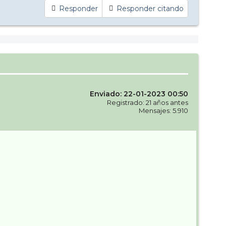
Responder
Responder citando
Enviado: 22-01-2023 00:50
Registrado: 21 años antes
Mensajes: 5.910