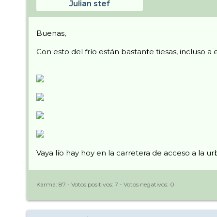
Julian stef
Buenas,
Con esto del frío están bastante tiesas, incluso a e
Vaya lío hay hoy en la carretera de acceso a la u
Karma:
87
- Votos positivos:
7
- Votos negativos:
0