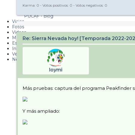
Metiendo Cantos
Karma:
0
- Votos positivos:
0
- Votos negativos:
0
PUCAF - Blog
Viajes
Fotos
Videos
Material
Re: Sierra Nevada hoy! [Temporada 2022-20
Esquí Pro
Infonieve
Verano
Nevalog
loymi
Más pruebas: captura del programa Peakfinder sit
Y más ampliado: