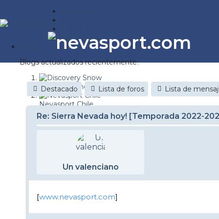
Estaciones
Foros
Noticias
Reportajes
Blogs
Blogs actualizados recientemente:
Discovery Snow
Destacado
Lista de foros
Lista de mensa
Nevasport Chile
Re: Sierra Nevada hoy! [Temporada 2022-20
Esquiaryviajar.com
nevasport blog
Brasil
Un valenciano
It's a powder da
Diario de un friki
[
www.nevasport.com
]
Revista NIX