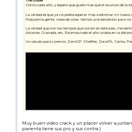
The Dude
Como cada año, y espero que guste mas que el anuncio de la lo
La verdad es que ya no podía esperar mas a estrenar mi nuevo ma
Poquísima gente, nada de colas. Vamos una bendición para no ven
La verdad que con los tiempos que corren en este pais, me sient
Alicante, Granada, etc. Estamos todo el año unidos en la dista
Un saludo para Lorenzo, DaniGP, Chieftec, Davis74, Carlos, Paq
Muy buen video crack y un placer volver a junta
parienta tiene sus pro y sus contra )