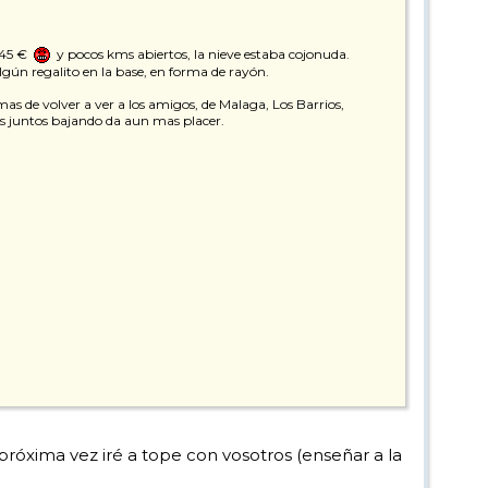
 45 €
y pocos kms abiertos, la nieve estaba cojonuda.
lgún regalito en la base, en forma de rayón.
as de volver a ver a los amigos, de Malaga, Los Barrios,
as juntos bajando da aun mas placer.
próxima vez iré a tope con vosotros (enseñar a la