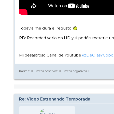
Todavia me dura el regusto
PD: Recordad verlo en HD y si podéis meterle u
Mi desastroso Canal de Youtube
@DeOlasYCopo
Karma:
0
- Votos positivos:
0
- Votos negativos:
0
Re: Video Estrenando Temporada