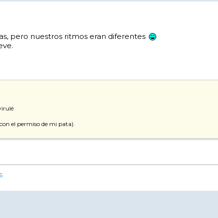
s, pero nuestros ritmos eran diferentes
eve.
irulé
con el permiso de mi pata).
s