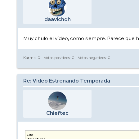
daavichdh
Muy chulo el vídeo, como siempre. Parece que h
Karma:
0
- Votos positivos:
0
- Votos negativos:
0
Re: Video Estrenando Temporada
Chieftec
Cita