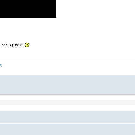
n Me gusta
s