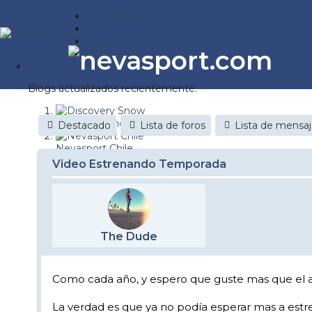
Estaciones
Foros
Noticias
Reportajes
Blogs
Blogs actualizados recientemente:
Discovery Snow
Destacado
Lista de foros
Lista de mensa
Nevasport Chile
Video Estrenando Temporada
Esquiaryviajar.com
nevasport blog
Brasil
The Dude
It's a powder da
Diario de un friki
Como cada año, y espero que guste mas que el a
Revista NIX
La verdad es que ya no podía esperar mas a estren