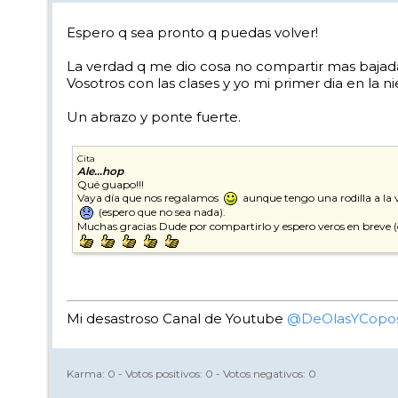
Espero q sea pronto q puedas volver!
La verdad q me dio cosa no compartir mas bajada
Vosotros con las clases y yo mi primer dia en la ni
Un abrazo y ponte fuerte.
Cita
Ale...hop
Qué guapo!!!
Vaya día que nos regalamos
aunque tengo una rodilla a la v
(espero que no sea nada).
Muchas gracias Dude por compartirlo y espero veros en breve (
Mi desastroso Canal de Youtube
@DeOlasYCopo
Karma:
0
- Votos positivos:
0
- Votos negativos:
0