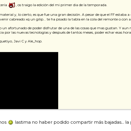
tería
, os traigo la edición del mi primer dia de la temporada.
terial y, lo cierto, es que fue una gran decisión. A pesar de que el FF estaba a
ir cabreado xq un gilip... te ha pisado la tabla en la cola del remonte o con a
o un afortunado de poder disfrutar de una de las cosas que mas gustan. Y aun m
ncia por las nuevas tecnologías y después de tantos meses, poder echar esas hor
uetiyo, Javi C y Ale_hop.
rnos
lastima no haber podido compartir más bajadas... la 