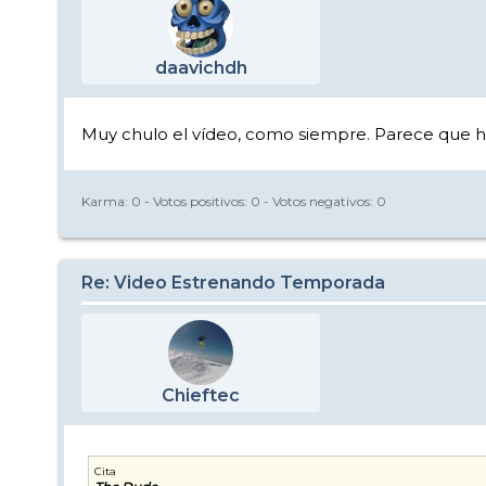
daavichdh
Muy chulo el vídeo, como siempre. Parece que h
Karma:
0
- Votos positivos:
0
- Votos negativos:
0
Re: Video Estrenando Temporada
Chieftec
Cita