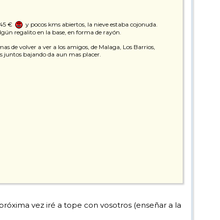
 45 €
y pocos kms abiertos, la nieve estaba cojonuda.
lgún regalito en la base, en forma de rayón.
as de volver a ver a los amigos, de Malaga, Los Barrios,
as juntos bajando da aun mas placer.
próxima vez iré a tope con vosotros (enseñar a la