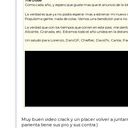
The Dude
Como cada año, y espero que guste mas que el anuncio de la lo
La verdad es que ya no podía esperar mas a estrenar mi nuevo ma
Poquísima gente, nada de colas. Vamos una bendición para no ven
La verdad que con los tiempos que corren en este pais, me sient
Alicante, Granada, etc. Estamos todo el año unidos en la dista
Un saludo para Lorenzo, DaniGP, Chieftec, Davis74, Carlos, Paq
Muy buen video crack y un placer volver a junta
parienta tiene sus pro y sus contra )