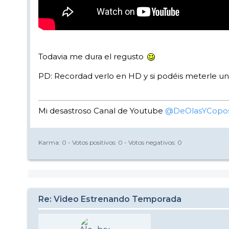
Todavia me dura el regusto
PD: Recordad verlo en HD y si podéis meterle u
Mi desastroso Canal de Youtube
@DeOlasYCopo
Karma:
0
- Votos positivos:
0
- Votos negativos:
0
Re: Video Estrenando Temporada