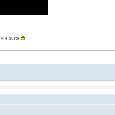
n Me gusta
s