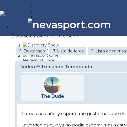
Estaciones
Foros
Noticias
Reportajes
Blogs
Blogs actualizados recientemente:
Discovery Snow
Destacado
Lista de foros
Lista de mensa
Nevasport Chile
Video Estrenando Temporada
Esquiaryviajar.com
nevasport blog
Brasil
The Dude
It's a powder da
Diario de un friki
Como cada año, y espero que guste mas que el a
Revista NIX
La verdad es que ya no podía esperar mas a estren