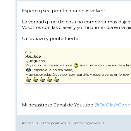
Espero q sea pronto q puedas volver!
La verdad q me dio cosa no compartir mas bajada
Vosotros con las clases y yo mi primer dia en la ni
Un abrazo y ponte fuerte.
Cita
Ale...hop
Qué guapo!!!
Vaya día que nos regalamos
aunque tengo una rodilla a la v
(espero que no sea nada).
Muchas gracias Dude por compartirlo y espero veros en breve (
Mi desastroso Canal de Youtube
@DeOlasYCopo
Karma:
0
- Votos positivos:
0
- Votos negativos:
0