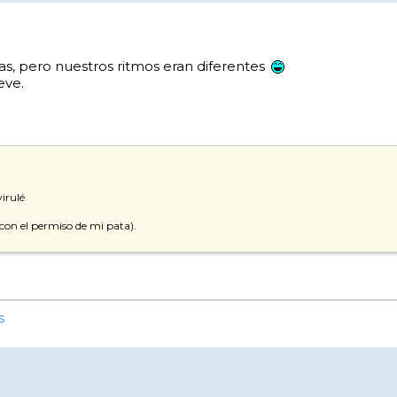
s, pero nuestros ritmos eran diferentes
eve.
irulé
con el permiso de mi pata).
s