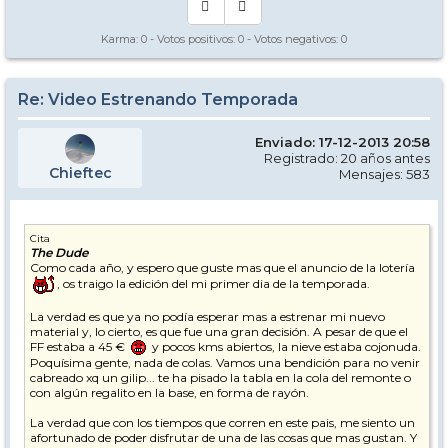
Karma:
0
- Votos positivos:
0
- Votos negativos:
0
Re: Video Estrenando Temporada
Enviado: 17-12-2013 20:58
Registrado: 20 años antes
Chieftec
Mensajes: 583
Cita
The Dude
Como cada año, y espero que guste mas que el anuncio de la lotería
, os traigo la edición del mi primer dia de la temporada.
La verdad es que ya no podía esperar mas a estrenar mi nuevo
material y, lo cierto, es que fue una gran decisión. A pesar de que el
FF estaba a 45 €
y pocos kms abiertos, la nieve estaba cojonuda.
Poquísima gente, nada de colas. Vamos una bendición para no venir
cabreado xq un gilip... te ha pisado la tabla en la cola del remonte o
con algún regalito en la base, en forma de rayón.
La verdad que con los tiempos que corren en este pais, me siento un
afortunado de poder disfrutar de una de las cosas que mas gustan. Y