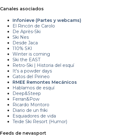
Canales asociados
Infonieve (Partes y webcams)
El Rincón de Carolo
De Après-Ski
Ski Nes
Desde Jaca
110% SKI
Winter is coming
Ski the EAST
Retro-Ski | Historia del esquí
It's a powder days
Gatos del Pirineo
RMEE Remontes Mecánicos
Hablamos de esquí
Deep&Steep
Ferran&Pow
Ricardo Montoro
Diario de un friki
Esquiadores de vida
Teide Ski Resort (Humor)
Feeds de nevasport