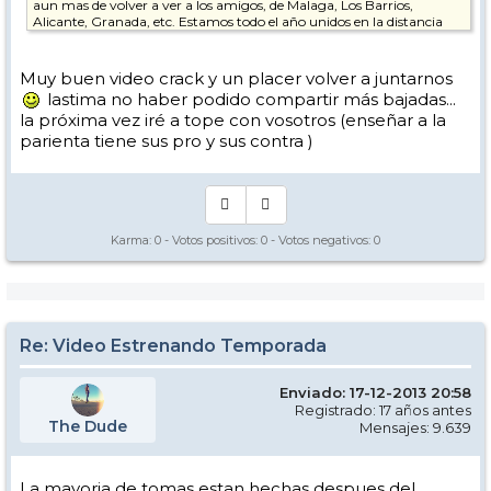
aun mas de volver a ver a los amigos, de Malaga, Los Barrios,
Alicante, Granada, etc. Estamos todo el año unidos en la distancia
por las nuevas tecnologías y después de tantos meses, poder echar
esas horas juntos bajando da aun mas placer.
Muy buen video crack y un placer volver a juntarnos
Un saludo para Lorenzo, DaniGP, Chieftec, Davis74, Carlos,
lastima no haber podido compartir más bajadas...
Paquetiyo, Javi C y Ale_hop.
la próxima vez iré a tope con vosotros (enseñar a la
parienta tiene sus pro y sus contra )
Karma:
0
- Votos positivos:
0
- Votos negativos:
0
Re: Video Estrenando Temporada
Enviado: 17-12-2013 20:58
Todavia me dura el regusto
Registrado: 17 años antes
The Dude
Mensajes: 9.639
PD: Recordad verlo en HD y si podéis meterle un Me gusta
La mayoria de tomas estan hechas despues del