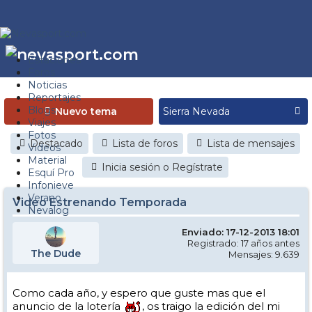
Estaciones
Foros
Noticias
Reportajes
Blogs
Nuevo tema
Viajes
Fotos
Destacado
Lista de foros
Lista de mensajes
Videos
Material
Inicia sesión o Regístrate
Esquí Pro
Infonieve
Verano
Video Estrenando Temporada
Nevalog
Enviado: 17-12-2013 18:01
Registrado: 17 años antes
The Dude
Mensajes: 9.639
Como cada año, y espero que guste mas que el
anuncio de la lotería
, os traigo la edición del mi