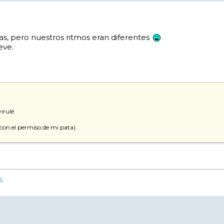
s, pero nuestros ritmos eran diferentes
eve.
irulé
con el permiso de mi pata).
s