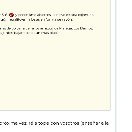
 45 €
y pocos kms abiertos, la nieve estaba cojonuda.
lgún regalito en la base, en forma de rayón.
as de volver a ver a los amigos, de Malaga, Los Barrios,
as juntos bajando da aun mas placer.
próxima vez iré a tope con vosotros (enseñar a la