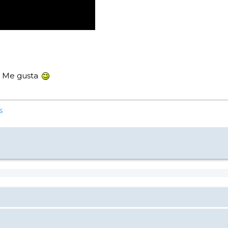
n Me gusta
s