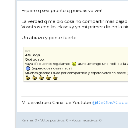
Espero q sea pronto q puedas volver!
La verdad q me dio cosa no compartir mas bajada
Vosotros con las clases y yo mi primer dia en la ni
Un abrazo y ponte fuerte.
Cita
Ale...hop
Qué guapo!!!
Vaya día que nos regalamos
aunque tengo una rodilla a la v
(espero que no sea nada).
Muchas gracias Dude por compartirlo y espero veros en breve (
Mi desastroso Canal de Youtube
@DeOlasYCopo
Karma:
0
- Votos positivos:
0
- Votos negativos:
0