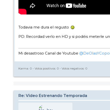
Todavia me dura el regusto
PD: Recordad verlo en HD y si podéis meterle u
Mi desastroso Canal de Youtube
@DeOlasYCopo
Karma:
0
- Votos positivos:
0
- Votos negativos:
0
Re: Video Estrenando Temporada