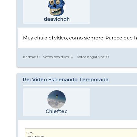
daavichdh
Muy chulo el vídeo, como siempre. Parece que h
Karma:
0
- Votos positivos:
0
- Votos negativos:
0
Re: Video Estrenando Temporada
Chieftec
Cita