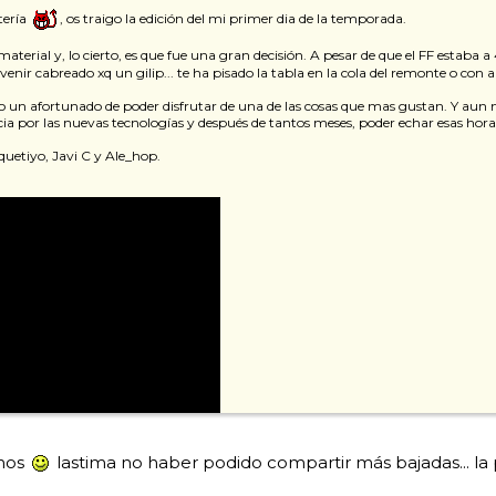
tería
, os traigo la edición del mi primer dia de la temporada.
terial y, lo cierto, es que fue una gran decisión. A pesar de que el FF estaba a
ir cabreado xq un gilip... te ha pisado la tabla en la cola del remonte o con a
o un afortunado de poder disfrutar de una de las cosas que mas gustan. Y aun m
ncia por las nuevas tecnologías y después de tantos meses, poder echar esas hor
uetiyo, Javi C y Ale_hop.
rnos
lastima no haber podido compartir más bajadas... la 