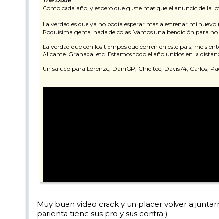
The Dude
Como cada año, y espero que guste mas que el anuncio de la lo
La verdad es que ya no podía esperar mas a estrenar mi nuevo ma
Poquísima gente, nada de colas. Vamos una bendición para no ven
La verdad que con los tiempos que corren en este pais, me sient
Alicante, Granada, etc. Estamos todo el año unidos en la dista
Un saludo para Lorenzo, DaniGP, Chieftec, Davis74, Carlos, Paq
Muy buen video crack y un placer volver a junta
parienta tiene sus pro y sus contra )