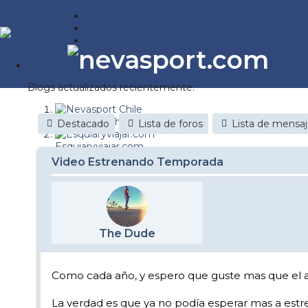
Estaciones
Foros
Noticias
Reportajes
Blogs
Blogs actualizados recientemente:
Nevasport Chile
Destacado
Lista de foros
Lista de mensa
Esquiaryviajar.com
Video Estrenando Temporada
nevasport blog
Discovery Snow
Brasil
The Dude
It's a powder da
Diario de un friki
Como cada año, y espero que guste mas que el a
Revista NIX
La verdad es que ya no podía esperar mas a estren