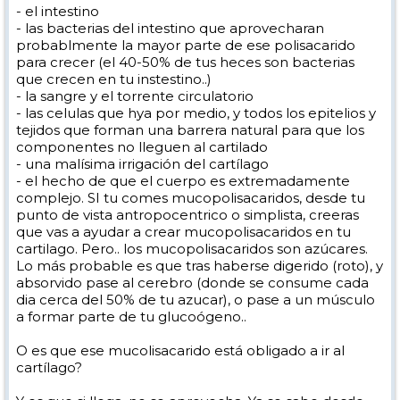
- el intestino
- las bacterias del intestino que aprovecharan
probablmente la mayor parte de ese polisacarido
para crecer (el 40-50% de tus heces son bacterias
que crecen en tu instestino..)
- la sangre y el torrente circulatorio
- las celulas que hya por medio, y todos los epitelios y
tejidos que forman una barrera natural para que los
componentes no lleguen al cartilado
- una malísima irrigación del cartílago
- el hecho de que el cuerpo es extremadamente
complejo. SI tu comes mucopolisacaridos, desde tu
punto de vista antropocentrico o simplista, creeras
que vas a ayudar a crear mucopolisacaridos en tu
cartilago. Pero.. los mucopolisacaridos son azúcares.
Lo más probable es que tras haberse digerido (roto), y
absorvido pase al cerebro (donde se consume cada
dia cerca del 50% de tu azucar), o pase a un músculo
a formar parte de tu glucoógeno..
O es que ese mucolisacarido está obligado a ir al
cartílago?