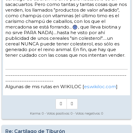
sacacuartos. Pero como tantas y tantas cosas que nos
venden, los llamados "productos de valor añadido",
como champús con vitaminas (el último timo es el
carísimo champú de caballos, con los que el
mercadona se está forrando...
, que lleva biotina y
no sirve PARA NADA)....hasta he visto por ahí
publicidad de unos cereales "sin colesterol".....un
cereal NUNCA puede tener colesterol, eso sólo es
generado por el reino animal. En fin, que hay que
tener cuidado con las cosas que nos intentan vender.
--------------------------------------------------------------------
---------------------------
Algunas de mis rutas en WIKILOC [
es.wikiloc.com
]
Karma:
0
- Votos positivos:
0
- Votos negativos:
0
Re: Cartílago de Tiburón