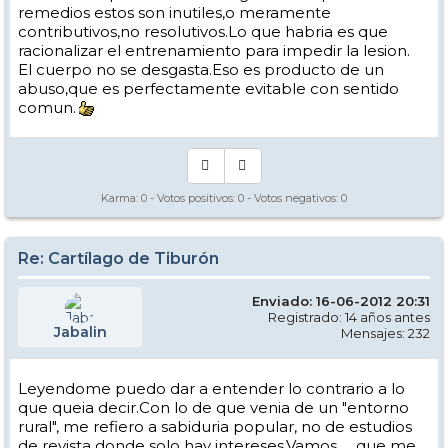
remedios estos son inutiles,o meramente
contributivos,no resolutivos.Lo que habria es que
racionalizar el entrenamiento para impedir la lesion.
El cuerpo no se desgasta.Eso es producto de un
abuso,que es perfectamente evitable con sentido
comun.
Karma:
0
- Votos positivos:
0
- Votos negativos:
0
Re: Cartílago de Tiburón
Enviado: 16-06-2012 20:31
Registrado: 14 años antes
Jabalin
Mensajes: 232
Leyendome puedo dar a entender lo contrario a lo
que queia decir.Con lo de que venia de un "entorno
rural", me refiero a sabiduria popular, no de estudios
de revista donde solo hay intereses.Vamos..... que me