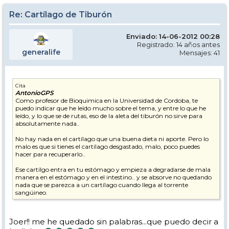
Re: Cartílago de Tiburón
Enviado: 14-06-2012 00:28
Registrado: 14 años antes
generalife
Mensajes: 41
Cita
AntonioGPS
Como profesor de Bioquimica en la Universidad de Cordoba, te
puedo indicar que he leído mucho sobre el tema, y entre lo que he
leído, y lo que se de rutas, eso de la aleta del tiburón no sirve para
absolutamente nada..
No hay nada en el cartílago que una buena dieta ni aporte. Pero lo
malo es que si tienes el cartílago desgastado, malo, poco puedes
hacer para recuperarlo..
Ese cartílgo entra en tu estómago y empieza a degradarse de mala
manera en el estómago y en el intestino.. y se absorve no quedando
nada que se parezca a un cartílago cuando llega al torrente
sangúineo.
Joer!! me he quedado sin palabras...que puedo decir a