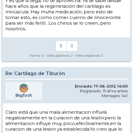
Y es que si llega, no se aprovecha. Ya se sabe desde
hace años que la regeneración del cartilago es
minúscula. Hay muha medicación, pero esto de
tomar esto, es como comer cuerno de rinoceronte
para ser más fertil.. Los chinos se lo creen, pero
nosotros..
Karma:
0
- Votos positivos:
0
- Votos negativos:
0
Re: Cartílago de Tiburón
Enviado: 17-06-2012 14:00
Registrado: 15 años antes
Bigfoot
Mensajes: 140
Claro está que una mala alimentacion influirá
negativamente en la curacion de una lesión;pero la
alimentacion influye muy poco,efectivamente,en la
curacion de una lesion ya establecida.Yo creo que lo