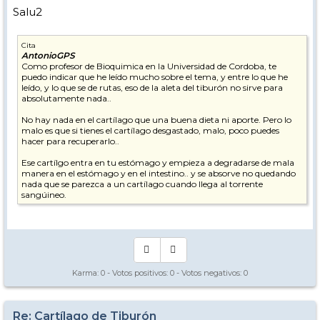
Salu2
Cita
AntonioGPS
Como profesor de Bioquimica en la Universidad de Cordoba, te
puedo indicar que he leído mucho sobre el tema, y entre lo que he
leído, y lo que se de rutas, eso de la aleta del tiburón no sirve para
absolutamente nada..
No hay nada en el cartílago que una buena dieta ni aporte. Pero lo
malo es que si tienes el cartílago desgastado, malo, poco puedes
hacer para recuperarlo..
Ese cartílgo entra en tu estómago y empieza a degradarse de mala
manera en el estómago y en el intestino.. y se absorve no quedando
nada que se parezca a un cartílago cuando llega al torrente
sangúineo.
Karma:
0
- Votos positivos:
0
- Votos negativos:
0
Re: Cartílago de Tiburón