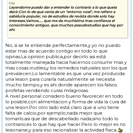
Cita
Leyendome puedo dar a entender lo contrario a lo que queia
decir.Con lo de que venia de un "entorno rural", me refiero a
sabiduria popular, no de estudios de revista donde solo hay
intereses.Vamos..... que me da muchisima mas confianza el
conocimiento antiguo, que muchos pseudostudios que hay por
ahi.
No, si se te entiende perfectamente,y yo no puedo
estar mas de acuerdo contigo en todo lo que
opinas.La opinion publica,por decirlo asi está
totalmente manejada hacia hacernos consumir mas y
mas cosas inutiles,y los remedios naturales son los que
prevalecen.Lo lamentable es que una vez producida
una lesion para curarla naturalmente se necesita
mucho tiempo,y es ahi donde aparecen los falsos
profetas vendiendo curas milagrosas.
A nivel personal considero bueno favorecer en todo
lo posible,con alimentacion y forma de vida la cura de
una lesion.Por otro lado está claro que si uno tiene
falta de calcio,por ejemplo,nada mejor que
tomarlo;asi que de descabellado nada,sino todo lo
contrario;es lo que hay que hacer.Pero lo mejor es no
lesionarse,y para eso racionalizar la actividad fisica.