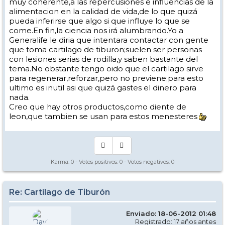
muy coherente,a las repercusiones e influencias de la
alimentacion en la calidad de vida,de lo que quizá
pueda inferirse que algo si que influye lo que se
come.En fin,la ciencia nos irá alumbrando.Yo a
Generalife le diria que intentara contactar con gente
que toma cartilago de tiburon;suelen ser personas
con lesiones serias de rodilla,y saben bastante del
tema.No obstante tengo oido que el cartilago sirve
para regenerar,reforzar,pero no previene;para esto
ultimo es inutil asi que quizá gastes el dinero para
nada.
Creo que hay otros productos,como diente de
leon,que tambien se usan para estos menesteres
Karma:
0
- Votos positivos:
0
- Votos negativos:
0
Re: Cartílago de Tiburón
Enviado: 18-06-2012 01:48
Registrado: 17 años antes