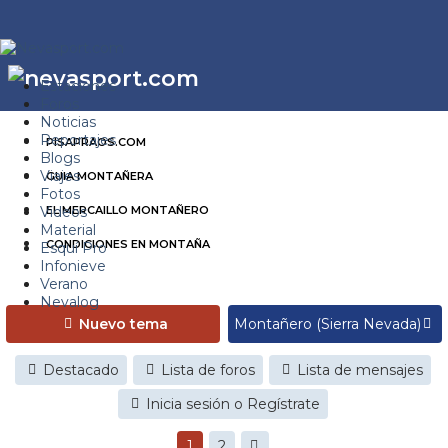
Estaciones
Foros
Noticias
Reportajes
PISAPRAOS.COM
Blogs
Viajes
GUIA MONTAÑERA
Fotos
Videos
EL MERCAILLO MONTAÑERO
Material
CONDICIONES EN MONTAÑA
Esquí Pro
Infonieve
Verano
Nevalog
Nuevo tema
Destacado
Lista de foros
Lista de mensajes
Inicia sesión o Regístrate
1
2