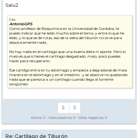
Salu2
Cita
AntonioGPS
Como profesor de Bioquimica en la Universidad de Cordoba, te
puedo indicar que he leído mucho sobre el tema, y entre lo que he
leído, y lo que se de rutas, eso de la aleta del tiburón no sirve para
absolutamente nada..
No hay nada en el cartílago que una buena dieta ni aporte. Pero lo
malo es que si tienes el cartílago desgastado, malo, poco puedes
hacer para recuperarlo..
Ese cartílgo entra en tu estómago y empieza a degradarse de mala
manera en el estómago y en el intestino.. y se absorve no quedando
nada que se parezca a un cartílago cuando llega al torrente
sangúineo.
Karma:
0
- Votos positivos:
0
- Votos negativos:
0
Re: Cartílago de Tiburón