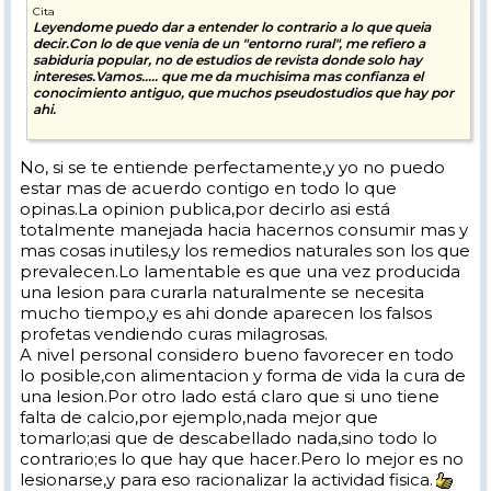
Cita
Leyendome puedo dar a entender lo contrario a lo que queia
decir.Con lo de que venia de un "entorno rural", me refiero a
sabiduria popular, no de estudios de revista donde solo hay
intereses.Vamos..... que me da muchisima mas confianza el
conocimiento antiguo, que muchos pseudostudios que hay por
ahi.
No, si se te entiende perfectamente,y yo no puedo
estar mas de acuerdo contigo en todo lo que
opinas.La opinion publica,por decirlo asi está
totalmente manejada hacia hacernos consumir mas y
mas cosas inutiles,y los remedios naturales son los que
prevalecen.Lo lamentable es que una vez producida
una lesion para curarla naturalmente se necesita
mucho tiempo,y es ahi donde aparecen los falsos
profetas vendiendo curas milagrosas.
A nivel personal considero bueno favorecer en todo
lo posible,con alimentacion y forma de vida la cura de
una lesion.Por otro lado está claro que si uno tiene
falta de calcio,por ejemplo,nada mejor que
tomarlo;asi que de descabellado nada,sino todo lo
contrario;es lo que hay que hacer.Pero lo mejor es no
lesionarse,y para eso racionalizar la actividad fisica.