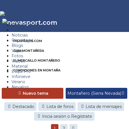
Estaciones
Foros
Noticias
Reportajes
PISAPRAOS.COM
Blogs
Viajes
GUIA MONTAÑERA
Fotos
Videos
EL MERCAILLO MONTAÑERO
Material
CONDICIONES EN MONTAÑA
Esquí Pro
Infonieve
Verano
Nevalog
Nuevo tema
Destacado
Lista de foros
Lista de mensajes
Inicia sesión o Regístrate
1
2