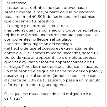
- el intestino
- las bacterias del intestino que aprovecharan
probablmente la mayor parte de ese polisacarido
para crecer (el 40-50% de tus heces son bacterias
que crecen en tu instestino..)
- la sangre y el torrente circulatorio
- las celulas que hya por medio, y todos los epitelios y
tejidos que forman una barrera natural para que los
componentes no lleguen al cartilado
- una malísima irrigación del cartílago
- el hecho de que el cuerpo es extremadamente
complejo. SI tu comes mucopolisacaridos, desde tu
punto de vista antropocentrico o simplista, creeras
que vas a ayudar a crear mucopolisacaridos en tu
cartilago. Pero.. los mucopolisacaridos son azúcares.
Lo más probable es que tras haberse digerido (roto), y
absorvido pase al cerebro (donde se consume cada
dia cerca del 50% de tu azucar), o pase a un músculo
a formar parte de tu glucoógeno..
O es que ese mucolisacarido está obligado a ir al
cartílago?