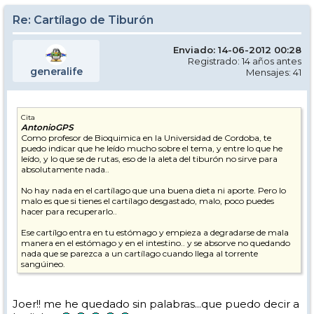
Re: Cartílago de Tiburón
Enviado: 14-06-2012 00:28
Registrado: 14 años antes
generalife
Mensajes: 41
Cita
AntonioGPS
Como profesor de Bioquimica en la Universidad de Cordoba, te
puedo indicar que he leído mucho sobre el tema, y entre lo que he
leído, y lo que se de rutas, eso de la aleta del tiburón no sirve para
absolutamente nada..
No hay nada en el cartílago que una buena dieta ni aporte. Pero lo
malo es que si tienes el cartílago desgastado, malo, poco puedes
hacer para recuperarlo..
Ese cartílgo entra en tu estómago y empieza a degradarse de mala
manera en el estómago y en el intestino.. y se absorve no quedando
nada que se parezca a un cartílago cuando llega al torrente
sangúineo.
Joer!! me he quedado sin palabras...que puedo decir a