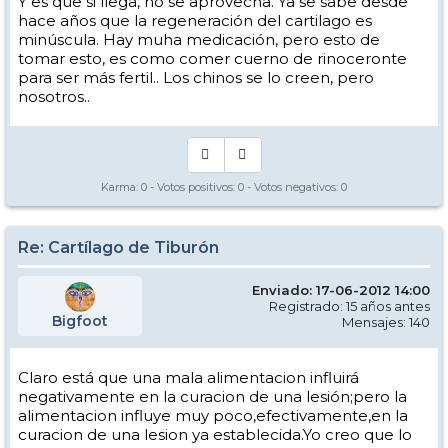
Y es que si llega, no se aprovecha. Ya se sabe desde
hace años que la regeneración del cartilago es
minúscula. Hay muha medicación, pero esto de
tomar esto, es como comer cuerno de rinoceronte
para ser más fertil.. Los chinos se lo creen, pero
nosotros..
Karma:
0
- Votos positivos:
0
- Votos negativos:
0
Re: Cartílago de Tiburón
Enviado: 17-06-2012 14:00
Registrado: 15 años antes
Bigfoot
Mensajes: 140
Claro está que una mala alimentacion influirá
negativamente en la curacion de una lesión;pero la
alimentacion influye muy poco,efectivamente,en la
curacion de una lesion ya establecida.Yo creo que lo