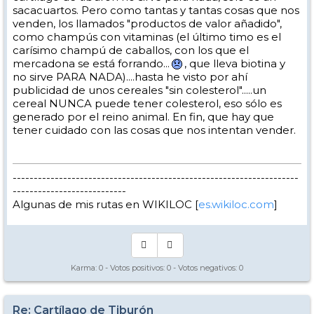
sacacuartos. Pero como tantas y tantas cosas que nos
venden, los llamados "productos de valor añadido",
como champús con vitaminas (el último timo es el
carísimo champú de caballos, con los que el
mercadona se está forrando...
, que lleva biotina y
no sirve PARA NADA)....hasta he visto por ahí
publicidad de unos cereales "sin colesterol".....un
cereal NUNCA puede tener colesterol, eso sólo es
generado por el reino animal. En fin, que hay que
tener cuidado con las cosas que nos intentan vender.
--------------------------------------------------------------------
---------------------------
Algunas de mis rutas en WIKILOC [
es.wikiloc.com
]
Karma:
0
- Votos positivos:
0
- Votos negativos:
0
Re: Cartílago de Tiburón