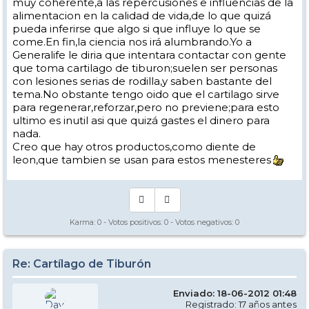
muy coherente,a las repercusiones e influencias de la
alimentacion en la calidad de vida,de lo que quizá
pueda inferirse que algo si que influye lo que se
come.En fin,la ciencia nos irá alumbrando.Yo a
Generalife le diria que intentara contactar con gente
que toma cartilago de tiburon;suelen ser personas
con lesiones serias de rodilla,y saben bastante del
tema.No obstante tengo oido que el cartilago sirve
para regenerar,reforzar,pero no previene;para esto
ultimo es inutil asi que quizá gastes el dinero para
nada.
Creo que hay otros productos,como diente de
leon,que tambien se usan para estos menesteres
Karma:
0
- Votos positivos:
0
- Votos negativos:
0
Re: Cartílago de Tiburón
Enviado: 18-06-2012 01:48
Registrado: 17 años antes