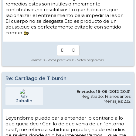
remedios estos son inutiles,o meramente
contributivos,no resolutivos.Lo que habria es que
racionalizar el entrenamiento para impedir la lesion.
El cuerpo no se desgasta.Eso es producto de un
abuso,que es perfectamente evitable con sentido
comun.
Karma:
0
- Votos positivos:
0
- Votos negativos:
0
Re: Cartílago de Tiburón
Enviado: 16-06-2012 20:31
Registrado: 14 años antes
Jabalin
Mensajes: 232
Leyendome puedo dar a entender lo contrario a lo
que queia decir.Con lo de que venia de un "entorno
rural", me refiero a sabiduria popular, no de estudios
de revista donde solo hay intereses.Vamos..... que me