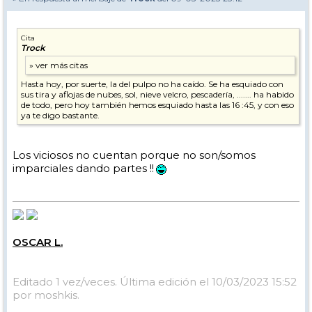
Cita
Trock
Hasta hoy, por suerte, la del pulpo no ha caído. Se ha esquiado con
sus tira y aflojas de nubes, sol, nieve velcro, pescadería, ....... ha habido
de todo, pero hoy también hemos esquiado hasta las 16 :45, y con eso
ya te digo bastante.
Los viciosos no cuentan porque no son/somos
imparciales dando partes !!
OSCAR L.
Editado 1 vez/veces. Última edición el 10/03/2023 15:52
por moshkis.