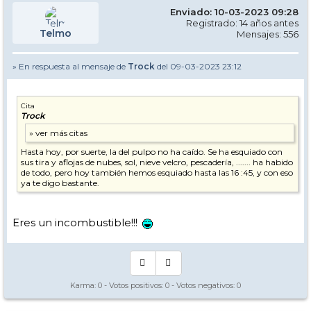
Enviado: 10-03-2023 09:28
Registrado: 14 años antes
Telmo
Mensajes: 556
» En respuesta al mensaje de
Trock
del 09-03-2023 23:12
Cita
Trock
Hasta hoy, por suerte, la del pulpo no ha caído. Se ha esquiado con
sus tira y aflojas de nubes, sol, nieve velcro, pescadería, ....... ha habido
de todo, pero hoy también hemos esquiado hasta las 16 :45, y con eso
ya te digo bastante.
Eres un incombustible!!!
Karma:
0
- Votos positivos:
0
- Votos negativos:
0