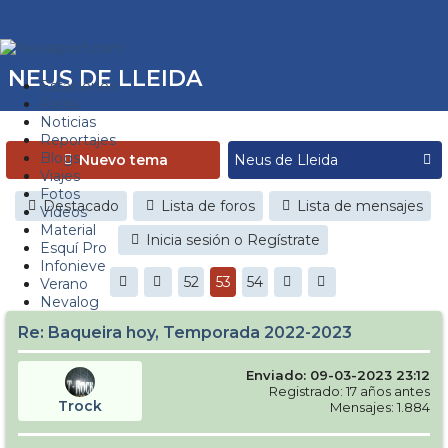
NEUS DE LLEIDA
Estaciones
Foros
Noticias
Reportajes
Blogs
Nuevo tema
Viajes
Fotos
Destacado
Lista de foros
Lista de mensajes
Videos
Material
Inicia sesión o Regístrate
Esquí Pro
Infonieve
52
53
54
Verano
Nevalog
Re: Baqueira hoy, Temporada 2022-2023
Enviado: 09-03-2023 23:12
Registrado: 17 años antes
Trock
Mensajes: 1.884