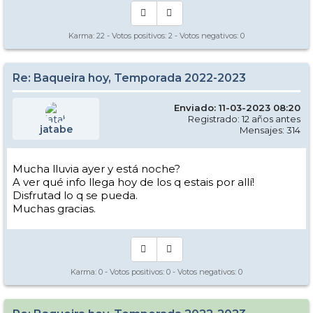
Karma:
22
- Votos positivos:
2
- Votos negativos:
0
Re: Baqueira hoy, Temporada 2022-2023
Enviado: 11-03-2023 08:20
Registrado: 12 años antes
jatabe
Mensajes: 314
Mucha lluvia ayer y está noche?
A ver qué info llega hoy de los q estais por allí!
Día 2 en Baqueira: Sol a primera hora, y algo de viento moderado en
Disfrutad lo q se pueda.
1800, subiendo a Mirador el viento se hacía más fuerte, y me dirigía a
Argulls que figuraba abierto en el parte a las 8:30 y cuando iba al
Muchas gracias.
enlace de Ta Argulls veo que está cerrado todo el sector de Bonaigua,
supongo que por el fuerte viento. También cerrado algún otro sector
de la estación que ayer estaba abierto.
La nieve desde Mirador hasta 2200 polvo dura y buena. De 2200
para abajo muy transformada todo el Pla de Baqueira desde las
Karma:
0
- Votos positivos:
0
- Votos negativos:
0
12:00.
A partir de las 13:30 más o menos ha empezado a llover
tímidamente y ha ido aumentando, ahora a las 17:30 está lloviendo