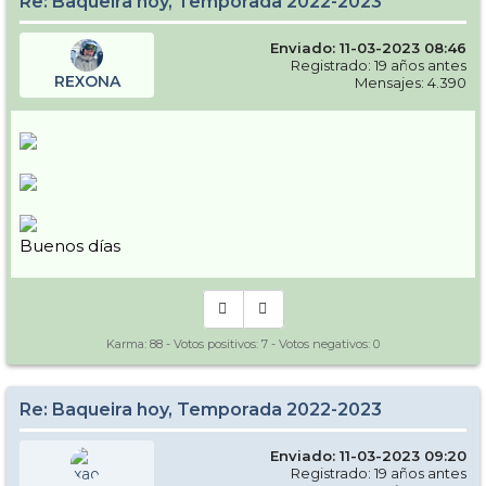
Re: Baqueira hoy, Temporada 2022-2023
con ganas en 1500, y según la previsión con cota de nieve 2500, así
que se van a quedar unas condiciones muy chungas, sobre todo con
el calor que dan hasta el lunes.
Enviado: 11-03-2023 08:46
Registrado: 19 años antes
Saludos!!
REXONA
Mensajes: 4.390
Buenos días
Karma:
88
- Votos positivos:
7
- Votos negativos:
0
Re: Baqueira hoy, Temporada 2022-2023
Enviado: 11-03-2023 09:20
Registrado: 19 años antes