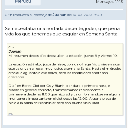
Merucu
Mensajes: 1.143
» En respuesta al mensaje de
Juanan
del 10-03-2023 17:40
Se necesitaba una nortada decente, joder, que perra
vida los que tenemos que esquiar en Semana Santa.
Cita
Juanan
Mi resumen de dos días de esquí en la estación, jueves 9 y viernes 10.
La estación está algo justa de nieve, como no haga frío o nieve y siga
este calor van a llegar muy justos a semana Santa. Hasta el miércoles
creo que aguantó nieve polvo, pero las condiciones ahora son
diferentes.
Día 1 en Beret: Clot der Os y Blanhiblar dura a primera hora, el
pisado en general correcto, transformando rápidamente a
primavera desde las 11:00 que hizo sol y calor, formandose ya alguna
montonera importante en el clot desde las 12:00. Alguna placa de
hielo a la salida de Blanhiblar pero con buena visibilidad.