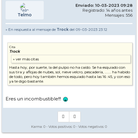
Enviado: 10-03-2023 09:28
Registrado: 14 años antes
Telmo
Mensajes: 556
» En respuesta al mensaje de
Trock
del 09-03-2023 23:12
Cita
Trock
Hasta hoy, por suerte, la del pulpo no ha caído. Se ha esquiado con
sus tira y aflojas de nubes, sol, nieve velcro, pescadería, ....... ha habido
de todo, pero hoy también hemos esquiado hasta las 16 :45, y con eso
ya te digo bastante.
Eres un incombustible!!!
Karma:
0
- Votos positivos:
0
- Votos negativos:
0