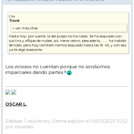
Cita
Trock
Hasta hoy, por suerte, la del pulpo no ha caído. Se ha esquiado con
sus tira y aflojas de nubes, sol, nieve velcro, pescadería, ....... ha habido
de todo, pero hoy también hemos esquiado hasta las 16 :45, y con eso
ya te digo bastante.
Los viciosos no cuentan porque no son/somos
imparciales dando partes !!
OSCAR L.
Editado 1 vez/veces. Última edición el 10/03/2023 15:52
por moshkis.