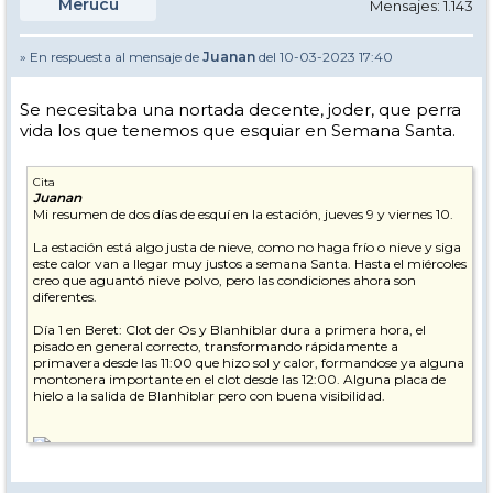
Merucu
Mensajes: 1.143
» En respuesta al mensaje de
Juanan
del 10-03-2023 17:40
Se necesitaba una nortada decente, joder, que perra
vida los que tenemos que esquiar en Semana Santa.
Cita
Juanan
Mi resumen de dos días de esquí en la estación, jueves 9 y viernes 10.
La estación está algo justa de nieve, como no haga frío o nieve y siga
este calor van a llegar muy justos a semana Santa. Hasta el miércoles
creo que aguantó nieve polvo, pero las condiciones ahora son
diferentes.
Día 1 en Beret: Clot der Os y Blanhiblar dura a primera hora, el
pisado en general correcto, transformando rápidamente a
primavera desde las 11:00 que hizo sol y calor, formandose ya alguna
montonera importante en el clot desde las 12:00. Alguna placa de
hielo a la salida de Blanhiblar pero con buena visibilidad.