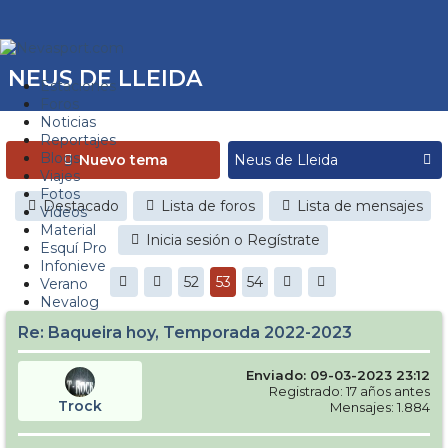
NEUS DE LLEIDA
Estaciones
Foros
Noticias
Reportajes
Blogs
Nuevo tema
Viajes
Fotos
Destacado
Lista de foros
Lista de mensajes
Videos
Material
Inicia sesión o Regístrate
Esquí Pro
Infonieve
52
53
54
Verano
Nevalog
Re: Baqueira hoy, Temporada 2022-2023
Enviado: 09-03-2023 23:12
Registrado: 17 años antes
Trock
Mensajes: 1.884