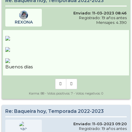
Re: Baqueira hoy, Temporada 2022-2023
con ganas en 1500, y según la previsión con cota de nieve 2500, así
que se van a quedar unas condiciones muy chungas, sobre todo con
el calor que dan hasta el lunes.
Enviado: 11-03-2023 08:46
Registrado: 19 años antes
Saludos!!
REXONA
Mensajes: 4.390
Buenos días
Karma:
88
- Votos positivos:
7
- Votos negativos:
0
Re: Baqueira hoy, Temporada 2022-2023
Enviado: 11-03-2023 09:20
Registrado: 19 años antes