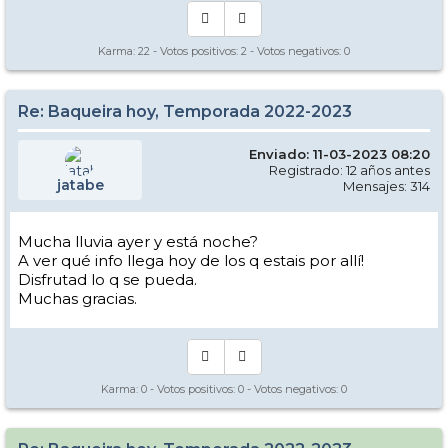
Karma:
22
- Votos positivos:
2
- Votos negativos:
0
Re: Baqueira hoy, Temporada 2022-2023
Enviado: 11-03-2023 08:20
Registrado: 12 años antes
jatabe
Mensajes: 314
Mucha lluvia ayer y está noche?
A ver qué info llega hoy de los q estais por allí!
Día 2 en Baqueira: Sol a primera hora, y algo de viento moderado en
Disfrutad lo q se pueda.
1800, subiendo a Mirador el viento se hacía más fuerte, y me dirigía a
Argulls que figuraba abierto en el parte a las 8:30 y cuando iba al
Muchas gracias.
enlace de Ta Argulls veo que está cerrado todo el sector de Bonaigua,
supongo que por el fuerte viento. También cerrado algún otro sector
de la estación que ayer estaba abierto.
La nieve desde Mirador hasta 2200 polvo dura y buena. De 2200
para abajo muy transformada todo el Pla de Baqueira desde las
Karma:
0
- Votos positivos:
0
- Votos negativos:
0
12:00.
A partir de las 13:30 más o menos ha empezado a llover
tímidamente y ha ido aumentando, ahora a las 17:30 está lloviendo