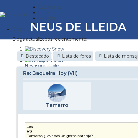
Estaciones
Foros
Noticias
NEUS DE LLEIDA
Reportajes
Blogs
Blogs actualizados recientemente:
Discovery Snow
Destacado
Lista de foros
Lista de mensa
Nevasport Chile
Re: Baqueira Hoy (VII)
Esquiaryviajar.com
nevasport blog
Brasil
Tamarro
It's a powder da
Diario de un friki
Cita
ku
Revista NIX
Tamarro,¿llevabas un gorro naranja?