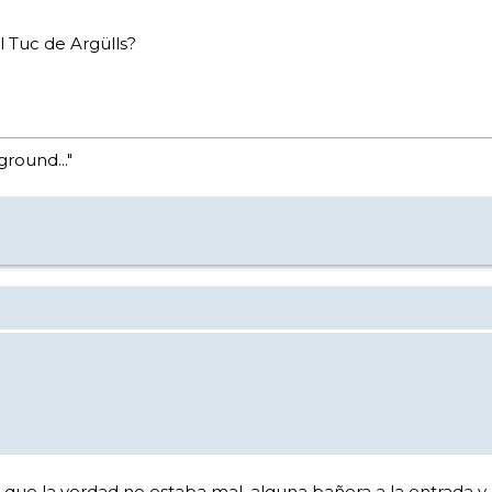
l Tuc de Argülls?
ground..."
 que la verdad no estaba mal, alguna bañera a la entrada 