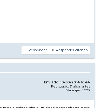
Responder
Responder citando
Enviado: 10-03-2014 16:44
Registrado: 21 años antes
Mensajes: 2.929
y a media bajada nieve un poco enganchona, pero