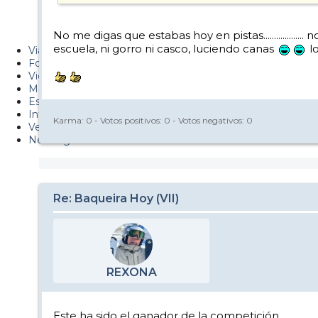
Metiendo Cantos
No me digas que estabas hoy en pistas..............
PUCAF - Blog
escuela, ni gorro ni casco, luciendo canas
lo
Viajes
Fotos
Videos
Material
Esquí Pro
Infonieve
Karma:
0
- Votos positivos:
0
- Votos negativos:
0
Verano
Nevalog
Re: Baqueira Hoy (VII)
REXONA
Este ha sido el ganador de la competición.