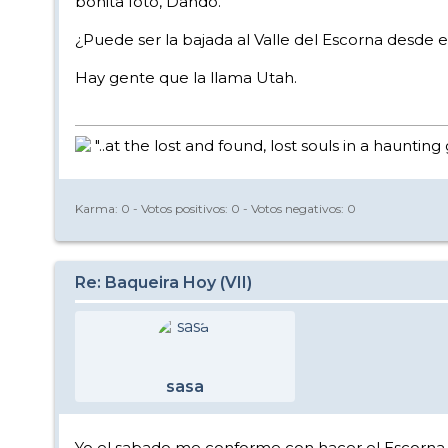
bonita foto, Dando.
¿Puede ser la bajada al Valle del Escorna desde e
Hay gente que la llama Utah.
"..at the lost and found, lost souls in a haunting 
Karma:
0
- Votos positivos:
0
- Votos negativos:
0
Re: Baqueira Hoy (VII)
sasa
Yo el sabado me conforme con hacer el Escorna,