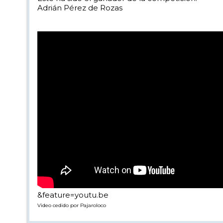
Adrián Pérez de Rozas
&feature=youtu.be
Video cedido por Pajaroloco