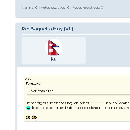
Karma:
0
- Votos positivos:
0
- Votos negativos:
0
Re: Baqueira Hoy (VII)
ku
Cita
Tamarro
No me digas que estabas hoy en pistas................... no, no l
lo cierto es que me siento un poco bicho raro, somos cuatro