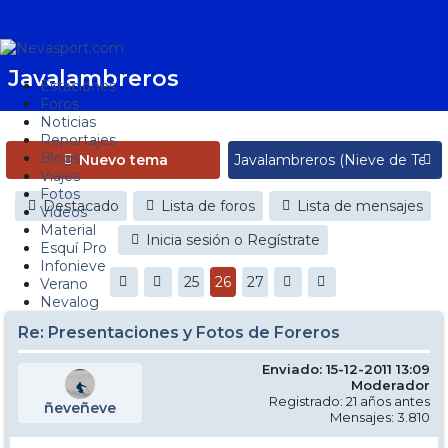
Javalambreros
Estaciones
Foros
Noticias
Reportajes
Blogs
Nuevo tema
Viajes
Fotos
Destacado
Lista de foros
Lista de mensajes
Videos
Material
Inicia sesión o Regístrate
Esquí Pro
Infonieve
25
26
27
Verano
Nevalog
Re: Presentaciones y Fotos de Foreros
Enviado: 15-12-2011 13:09
Moderador
Registrado: 21 años antes
ñeveñeve
Mensajes: 3.810