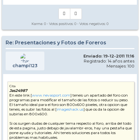
Karma:
0
- Votos positivos:
0
- Votos negativos:
0
Re: Presentaciones y Fotos de Foreros
Enviado: 19-12-2011 11:16
Registrado: 14 años antes
champi123
Mensajes: 100
Cita
Jas24987
En este link [
www.nevasport.com
] teneis un apartado del foro con
programas para modificar el tamaño de las fotos o reducir su peso.
El tamaño ideal para el foro son 800x600 pixeles, otra opcion que
teneis, es subir las fotos al [
imageshack.us
] que os da la opcion de
subirlas en 800x600.
Si os surgen dudas de cualquier tema respecto al foro, arriba del todo
de esta pagina, justo debajo de javalambr-eros, hay una pestaña que
pone ayuda y tutoriales. Ahi teneis soluciones para todos los
problemas mas habituales.