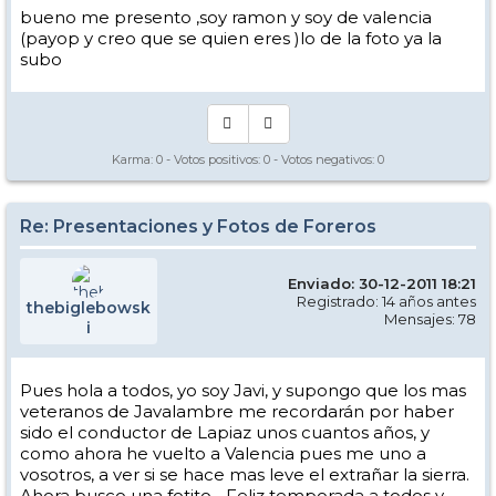
bueno me presento ,soy ramon y soy de valencia
(payop y creo que se quien eres )lo de la foto ya la
subo
Karma:
0
- Votos positivos:
0
- Votos negativos:
0
Re: Presentaciones y Fotos de Foreros
Enviado: 30-12-2011 18:21
Registrado: 14 años antes
thebiglebowsk
Mensajes: 78
i
Pues hola a todos, yo soy Javi, y supongo que los mas
veteranos de Javalambre me recordarán por haber
sido el conductor de Lapiaz unos cuantos años, y
como ahora he vuelto a Valencia pues me uno a
vosotros, a ver si se hace mas leve el extrañar la sierra.
Ahora busco una fotito... Feliz temporada a todos y