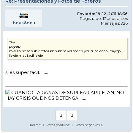
Re: Presentaciones y Fotos de Foreros
Enviado: 19-12-2011 18:36
Registrado: 17 años antes
bous&neu
Mensajes: 926
Cita
payop
mw lio no se subir fotos kien kiera verme en youtube canal payop
jjejeje mas facil jejeje
si es super facil..........
CUANDO LA GANAS DE SURFEAR APRIETAN, NO
HAY CRISIS QUE NOS DETENGA........
Karma:
0
- Votos positivos:
0
- Votos negativos:
0