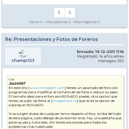
Karma:
0
- Votos positivos:
0
- Votos negativos:
0
Re: Presentaciones y Fotos de Foreros
Enviado: 19-12-2011 11:16
Registrado: 14 años antes
champi123
Mensajes: 100
Cita
Jas24987
En este link [
www.nevasport.com
] teneis un apartado del foro con
programas para modificar el tamaño de las fotos o reducir su peso.
El tamaño ideal para el foro son 800x600 pixeles, otra opcion que
teneis, es subir las fotos al [
imageshack.us
] que os da la opcion de
subirlas en 800x600.
Si os surgen dudas de cualquier tema respecto al foro, arriba del todo
de esta pagina, justo debajo de javalambr-eros, hay una pestaña que
pone ayuda y tutoriales. Ahi teneis soluciones para todos los
problemas mas habituales.