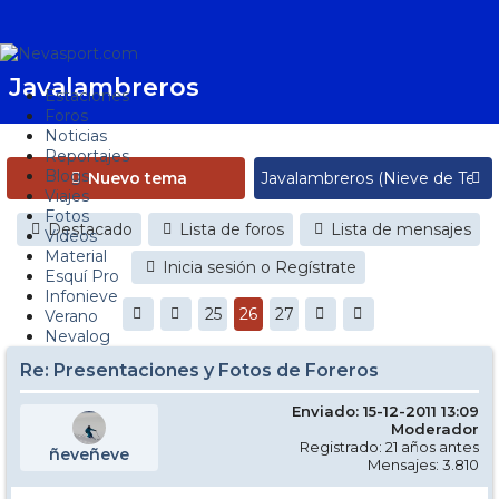
Javalambreros
Estaciones
Foros
Noticias
Reportajes
Blogs
Nuevo tema
Viajes
Fotos
Destacado
Lista de foros
Lista de mensajes
Videos
Material
Inicia sesión o Regístrate
Esquí Pro
Infonieve
25
26
27
Verano
Nevalog
Re: Presentaciones y Fotos de Foreros
Enviado: 15-12-2011 13:09
Moderador
Registrado: 21 años antes
ñeveñeve
Mensajes: 3.810