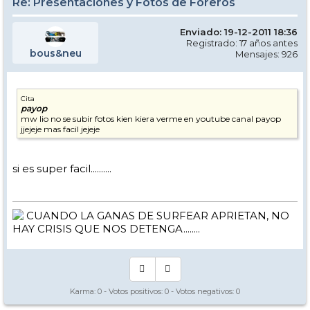
Re: Presentaciones y Fotos de Foreros
Enviado: 19-12-2011 18:36
Registrado: 17 años antes
bous&neu
Mensajes: 926
Cita
payop
mw lio no se subir fotos kien kiera verme en youtube canal payop
jjejeje mas facil jejeje
si es super facil..........
CUANDO LA GANAS DE SURFEAR APRIETAN, NO
HAY CRISIS QUE NOS DETENGA........
Karma:
0
- Votos positivos:
0
- Votos negativos:
0