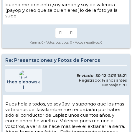
bueno me presento ,soy ramon y soy de valencia
(payop y creo que se quien eres )lo de la foto ya la
subo
Karma:
0
- Votos positivos:
0
- Votos negativos:
0
Re: Presentaciones y Fotos de Foreros
Enviado: 30-12-2011 18:21
Registrado: 14 años antes
thebiglebowsk
Mensajes: 78
i
Pues hola a todos, yo soy Javi, y supongo que los mas
veteranos de Javalambre me recordarán por haber
sido el conductor de Lapiaz unos cuantos años, y
como ahora he vuelto a Valencia pues me uno a
vosotros, a ver si se hace mas leve el extrañar la sierra.
Ahora busco una fotito... Feliz temporada a todos y