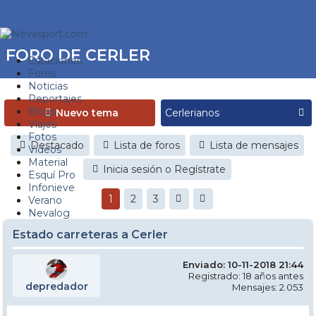
FORO DE CERLER
Estaciones
Foros
Noticias
Reportajes
Blogs
Nuevo tema
Viajes
Fotos
Destacado
Lista de foros
Lista de mensajes
Videos
Material
Inicia sesión o Regístrate
Esquí Pro
Infonieve
1
2
3
Verano
Nevalog
Estado carreteras a Cerler
Enviado: 10-11-2018 21:44
Registrado: 18 años antes
depredador
Mensajes: 2.053