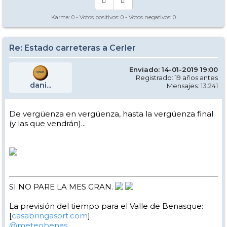
Karma:
0
- Votos positivos:
0
- Votos negativos:
0
Re: Estado carreteras a Cerler
Enviado: 14-01-2019 19:00
Registrado: 19 años antes
dani...
Mensajes: 13.241
De vergüenza en vergüenza, hasta la vergüenza final
(y las que vendrán)...
SI NO PARE LA MES GRAN.
La previsión del tiempo para el Valle de Benasque:
[
casabringasort.com
]
@meteobenas