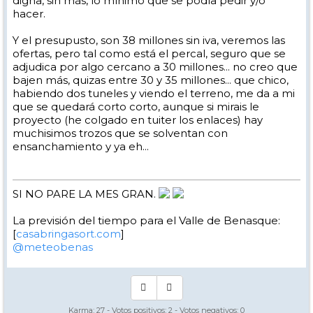
digna, sin más, lo mínimo que se podía pedir y/o
hacer.
Y el presupusto, son 38 millones sin iva, veremos las
ofertas, pero tal como está el percal, seguro que se
adjudica por algo cercano a 30 millones... no creo que
bajen más, quizas entre 30 y 35 millones... que chico,
habiendo dos tuneles y viendo el terreno, me da a mi
que se quedará corto corto, aunque si mirais le
proyecto (he colgado en tuiter los enlaces) hay
muchisimos trozos que se solventan con
ensanchamiento y ya eh...
SI NO PARE LA MES GRAN.
La previsión del tiempo para el Valle de Benasque:
[
casabringasort.com
]
@meteobenas
Karma:
27
- Votos positivos:
2
- Votos negativos:
0