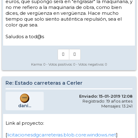
euros, que supongo será en "engrasar" la maquinaria, y
no me refiero a la maquinaria de obra, como bien
dices, de vergüenza en vergüenza. Hace mucho
tiempo que solo siento auténtica repulsión, sea el
color que sea.
Saludos a tod@s
Karma:
0
- Votos positivos:
0
- Votos negativos:
0
Re: Estado carreteras a Cerler
Enviado: 15-01-2019 12:08
Registrado: 19 años antes
dani...
Mensajes: 13.241
Link al proyecto:
[
licitacionesdgcarreteras.blob.core.windows.net
]