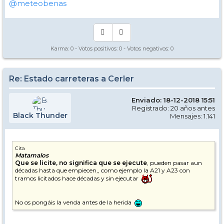
@meteobenas
Karma:
0
- Votos positivos:
0
- Votos negativos:
0
Re: Estado carreteras a Cerler
Enviado: 18-12-2018 15:51
Registrado: 20 años antes
Black Thunder
Mensajes: 1.141
Cita
Matamalos
Que se licite, no significa que se ejecute
, pueden pasar aun
décadas hasta que empiecen,, como ejemplo la A21 y A23 con
tramos licitados hace décadas y sin ejecutar
No os pongáis la venda antes de la herida