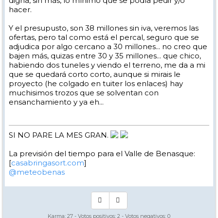
digna, sin más, lo mínimo que se podía pedir y/o
hacer.
Y el presupusto, son 38 millones sin iva, veremos las
ofertas, pero tal como está el percal, seguro que se
adjudica por algo cercano a 30 millones... no creo que
bajen más, quizas entre 30 y 35 millones... que chico,
habiendo dos tuneles y viendo el terreno, me da a mi
que se quedará corto corto, aunque si mirais le
proyecto (he colgado en tuiter los enlaces) hay
muchisimos trozos que se solventan con
ensanchamiento y ya eh...
SI NO PARE LA MES GRAN.
La previsión del tiempo para el Valle de Benasque:
[
casabringasort.com
]
@meteobenas
Karma:
27
- Votos positivos:
2
- Votos negativos:
0