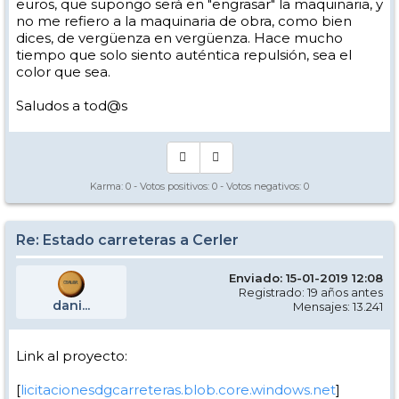
euros, que supongo será en "engrasar" la maquinaria, y
no me refiero a la maquinaria de obra, como bien
dices, de vergüenza en vergüenza. Hace mucho
tiempo que solo siento auténtica repulsión, sea el
color que sea.
Saludos a tod@s
Karma:
0
- Votos positivos:
0
- Votos negativos:
0
Re: Estado carreteras a Cerler
Enviado: 15-01-2019 12:08
Registrado: 19 años antes
dani...
Mensajes: 13.241
Link al proyecto:
[
licitacionesdgcarreteras.blob.core.windows.net
]