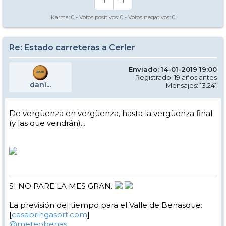
Karma:
0
- Votos positivos:
0
- Votos negativos:
0
Re: Estado carreteras a Cerler
Enviado: 14-01-2019 19:00
Registrado: 19 años antes
dani...
Mensajes: 13.241
De vergüenza en vergüenza, hasta la vergüenza final
(y las que vendrán)...
SI NO PARE LA MES GRAN.
La previsión del tiempo para el Valle de Benasque:
[
casabringasort.com
]
@meteobenas