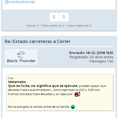
@meteobenas
Karma:
0
- Votos positivos:
0
- Votos negativos:
0
Re: Estado carreteras a Cerler
Enviado: 18-12-2018 15:51
Registrado: 20 años antes
Black Thunder
Mensajes: 1.141
Cita
Matamalos
Que se licite, no significa que se ejecute
, pueden pasar aun
décadas hasta que empiecen,, como ejemplo la A21 y A23 con
tramos licitados hace décadas y sin ejecutar
No os pongáis la venda antes de la herida