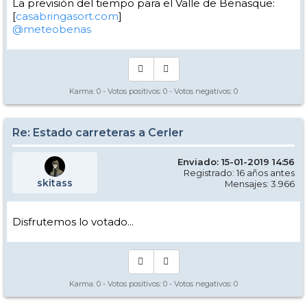
La previsión del tiempo para el Valle de Benasque:
[
casabringasort.com
]
@meteobenas
Karma:
0
- Votos positivos:
0
- Votos negativos:
0
Re: Estado carreteras a Cerler
Enviado: 15-01-2019 14:56
Registrado: 16 años antes
skitass
Mensajes: 3.966
Disfrutemos lo votado...
Karma:
0
- Votos positivos:
0
- Votos negativos:
0