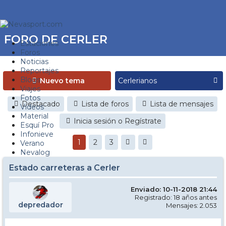
FORO DE CERLER
Estaciones
Foros
Noticias
Reportajes
Blogs
Nuevo tema
Viajes
Fotos
Destacado
Lista de foros
Lista de mensajes
Videos
Material
Inicia sesión o Regístrate
Esquí Pro
Infonieve
1
2
3
Verano
Nevalog
Estado carreteras a Cerler
Enviado: 10-11-2018 21:44
Registrado: 18 años antes
depredador
Mensajes: 2.053