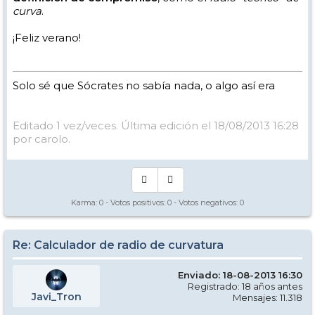
curva
.
¡Feliz verano!
Solo sé que Sócrates no sabía nada, o algo así era
Editado 1 vez/veces. Última edición el 18/08/2013 16:28
por carolo.
Karma:
0
- Votos positivos:
0
- Votos negativos:
0
Re: Calculador de radio de curvatura
Enviado: 18-08-2013 16:30
Registrado: 18 años antes
Javi_Tron
Mensajes: 11.318