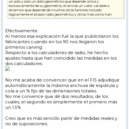
un solo y solo un dato geométrico que depende única y
exclusivamente de su geometría, el otro es un valor variable o
dinámico que depende de muchos otros factores incluido
lógicamente el propio radio geométrico y otros mas como han
señalado algunos.
Partiendo de eso la formula para calcularlo consistiría en la formula
Efectivamente.
para calcular la circunferencia que pasa por tres puntos dados y que
Al menos esa explicación fué la que publicitaron los
puede ser una y solo una. Esos tres puntos se pueden extraer
conociendo el punto de máxima anchura de la espátula, el punto de
fabricantes cuando en los 90 nos llegaron los
mínima anchura del patín y el punto de máxima anchura de la cola
primeros carving
además de la distancia entre ellos que viene en parte determinada
Respecto a los calculadores de radio, he hecho
por la longitud aunque deberíamos conocer al menos la distancia del
ajustes hasta que han coincidido las medidas en los
centro a la cola o a la espátula para saberlo con total exactitud. Por
eso el calculador FIS nos pide esos datos y nada mas y nos da un solo
dos calculadores
radio por esquí ya que es eso y solo eso, un dato geométrico deducible
de sus cotas y dimensiones.
No me acaba de convencer que en el FIS adjudique
automáticamente la máxima anchura de espátula y
cola a un % fijo de las dimensiones totales.
No me convence que dé dos resultados, de los
cuales, el segundo es simplemente el primero más
un 1.5%
Creo que es más sencillo partir de medidas reales y
no de suposiciones.