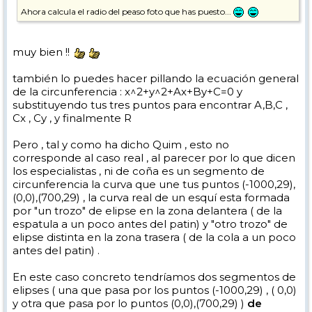
Ahora calcula el radio del peaso foto que has puesto...
muy bien !!
también lo puedes hacer pillando la ecuación general
de la circunferencia : x^2+y^2+Ax+By+C=0 y
substituyendo tus tres puntos para encontrar A,B,C ,
Cx , Cy , y finalmente R
Pero , tal y como ha dicho Quim , esto no
corresponde al caso real , al parecer por lo que dicen
los especialistas , ni de coña es un segmento de
circunferencia la curva que une tus puntos (-1000,29),
(0,0),(700,29) , la curva real de un esquí esta formada
por "un trozo" de elipse en la zona delantera ( de la
espatula a un poco antes del patin) y "otro trozo" de
elipse distinta en la zona trasera ( de la cola a un poco
antes del patin) .
En este caso concreto tendríamos dos segmentos de
elipses ( una que pasa por los puntos (-1000,29) , ( 0,0)
y otra que pasa por lo puntos (0,0),(700,29) )
de