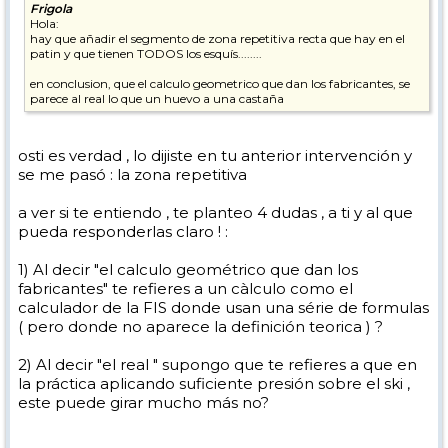
Frigola
Hola:
hay que añadir el segmento de zona repetitiva recta que hay en el
patin y que tienen TODOS los esquís........
en conclusion, que el calculo geometrico que dan los fabricantes, se
parece al real lo que un huevo a una castaña
osti es verdad , lo dijiste en tu anterior intervención y
se me pasó : la zona repetitiva
a ver si te entiendo , te planteo 4 dudas , a ti y al que
pueda responderlas claro ! :
1) Al decir "el calculo geométrico que dan los
fabricantes" te refieres a un càlculo como el
calculador de la FIS donde usan una série de formulas
( pero donde no aparece la definición teorica ) ?
2) Al decir "el real " supongo que te refieres a que en
la práctica aplicando suficiente presión sobre el ski ,
este puede girar mucho más no?