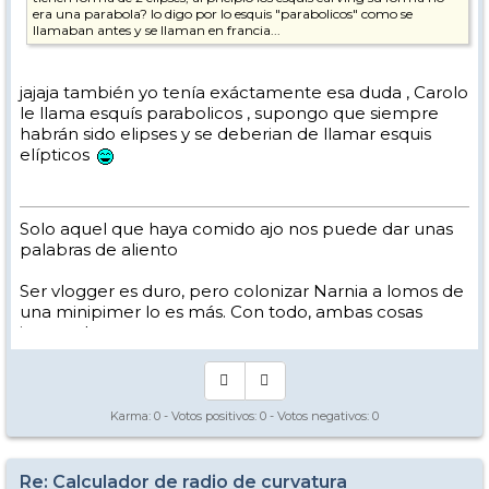
era una parabola? lo digo por lo esquis "parabolicos" como se
llamaban antes y se llaman en francia...
jajaja también yo tenía exáctamente esa duda , Carolo
le llama esquís parabolicos , supongo que siempre
habrán sido elipses y se deberian de llamar esquis
elípticos
Solo aquel que haya comido ajo nos puede dar unas
palabras de aliento
Ser vlogger es duro, pero colonizar Narnia a lomos de
una minipimer lo es más. Con todo, ambas cosas
intento hacer.
Yo hago esquí extremo : voy de extremo a extremo
de la pista
Los caminos del esquí son inescrotables ...
Karma:
0
- Votos positivos:
0
- Votos negativos:
0
Re: Calculador de radio de curvatura