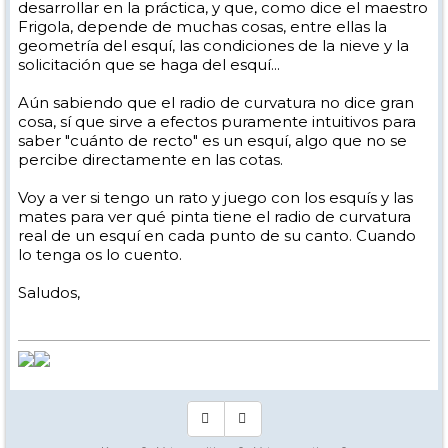
eso el calculador FIS nos pide esos datos y nada mas y nos da un solo
desarrollar en la práctica, y que, como dice el maestro
radio por esquí ya que es eso y solo eso, un dato geométrico deducible
Frigola, depende de muchas cosas, entre ellas la
de sus cotas y dimensiones.
geometría del esquí, las condiciones de la nieve y la
solicitación que se haga del esquí...
Aún sabiendo que el radio de curvatura no dice gran
cosa, sí que sirve a efectos puramente intuitivos para
saber "cuánto de recto" es un esquí, algo que no se
percibe directamente en las cotas.
Voy a ver si tengo un rato y juego con los esquís y las
mates para ver qué pinta tiene el radio de curvatura
real de un esquí en cada punto de su canto. Cuando
lo tenga os lo cuento.
Saludos,