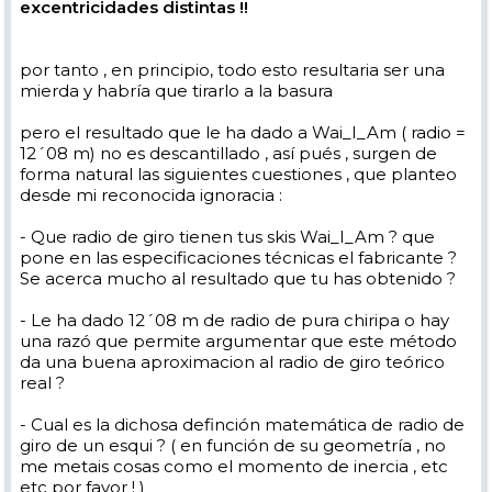
excentricidades distintas !!
por tanto , en principio, todo esto resultaria ser una
mierda y habría que tirarlo a la basura
pero el resultado que le ha dado a Wai_I_Am ( radio =
12´08 m) no es descantillado , así pués , surgen de
forma natural las siguientes cuestiones , que planteo
desde mi reconocida ignoracia :
- Que radio de giro tienen tus skis Wai_I_Am ? que
pone en las especificaciones técnicas el fabricante ?
Se acerca mucho al resultado que tu has obtenido ?
- Le ha dado 12´08 m de radio de pura chiripa o hay
una razó que permite argumentar que este método
da una buena aproximacion al radio de giro teórico
real ?
- Cual es la dichosa definción matemática de radio de
giro de un esqui ? ( en función de su geometría , no
me metais cosas como el momento de inercia , etc
etc por favor ! )