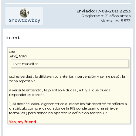
Enviado: 17-08-2013 22:53
Registrado: 21 años antes
SnowCowboy
Mensajes: 5.573
In red.
Cita
Javi_Tron
osti es verdad , lo dijiste en tu anterior intervención y se me pasó : la
zona repetitiva
a ver si te entiendo , te planteo 4 dudas , a ti y al que pueda
responderlas claro ! :
1) Al decir "el calculo geométrico que dan los fabricantes" te refieres a
un càlculo como el calculador de la FIS donde usan una série de
formulas ( pero donde no aparece la definición teorica ) ?
Yes, my friend.
2) Al decir "el real " supongo que te refieres a que en la práctica
aplicando suficiente presión sobre el ski , este puede girar mucho