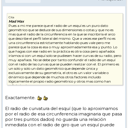
Cita
Mad Max
Pues a mi me parece que el radio de un esquí es un puro dato
geométrico que se deduce de sus dimensiones o cotas y que no es
mas que el radio de la circunferencia en la que se inscribiría el arco
que describe el perfil lateral del mismo. Que a veces ese perfil no es
una circunferencia estrictamente hablando pues vale pero me
parece que la cosa es esa o muy aproximadamente esa y punto. Lo
que hagas con ese radio en la práctica es otra cosa pero apañados
iríamos si con un esquí solo se pudiesen hacer curvas de su radio, pero
muy apañaos. No se debe por tanto confundir el radio de un esquí
con el radio de las curvas que se pueden realizar con el. El primero es
un solo y solo un dato geométrico que depende única y
exclusivamente de su geometría, el otro es un valor variable o
dinámico que depende de muchos otros factores incluido
lógicamente el propio radio geométrico y otros mas como han
señalado algunos.
Partiendo de eso la formula para calcularlo consistiría en la formula
Exactamente.
para calcular la circunferencia que pasa por tres puntos dados y que
puede ser una y solo una. Esos tres puntos se pueden extraer
conociendo el punto de máxima anchura de la espátula, el punto de
El radio de curvatura del esquí (que lo aproximamos
mínima anchura del patín y el punto de máxima anchura de la cola
por el radio de esa circunferencia imaginaria que pasa
además de la distancia entre ellos que viene en parte determinada
por tres puntos dados) no guarda una relación
por la longitud aunque deberíamos conocer al menos la distancia del
inmediata con el radio de giro que un esquí puede
centro a la cola o a la espátula para saberlo con total exactitud. Por