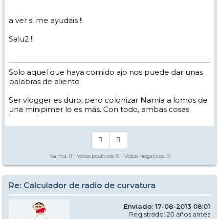
a ver si me ayudais !!
Salu2 !!
Solo aquel que haya comido ajo nos puede dar unas
palabras de aliento
Ser vlogger es duro, pero colonizar Narnia a lomos de
una minipimer lo es más. Con todo, ambas cosas
intento hacer.
Yo hago esquí extremo : voy de extremo a extremo
de la pista
Los caminos del esquí son inescrotables ...
Karma:
0
- Votos positivos:
0
- Votos negativos:
0
Re: Calculador de radio de curvatura
Enviado: 17-08-2013 08:01
Registrado: 20 años antes