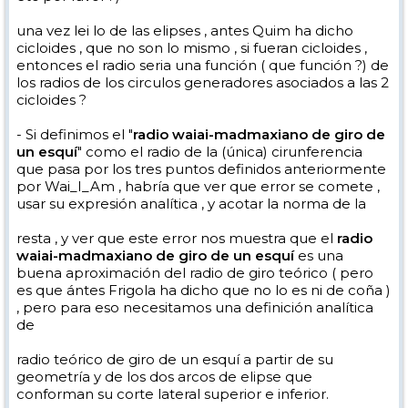
una vez lei lo de las elipses , antes Quim ha dicho
cicloides , que no son lo mismo , si fueran cicloides ,
entonces el radio seria una función ( que función ?) de
los radios de los circulos generadores asociados a las 2
cicloides ?
- Si definimos el "
radio waiai-madmaxiano de giro de
un esquí
" como el radio de la (única) cirunferencia
que pasa por los tres puntos definidos anteriormente
por Wai_I_Am , habría que ver que error se comete ,
usar su expresión analítica , y acotar la norma de la
resta , y ver que este error nos muestra que el
radio
waiai-madmaxiano de giro de un esquí
es una
buena aproximación del radio de giro teórico ( pero
es que ántes Frigola ha dicho que no lo es ni de coña )
, pero para eso necesitamos una definición analítica
de
radio teórico de giro de un esquí a partir de su
geometría y de los dos arcos de elipse que
conforman su corte lateral superior e inferior.