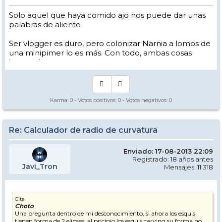
Solo aquel que haya comido ajo nos puede dar unas
palabras de aliento
Ser vlogger es duro, pero colonizar Narnia a lomos de
una minipimer lo es más. Con todo, ambas cosas
intento hacer.
Yo hago esquí extremo : voy de extremo a extremo
de la pista
Los caminos del esquí son inescrotables ...
Karma:
0
- Votos positivos:
0
- Votos negativos:
0
Re: Calculador de radio de curvatura
Enviado: 17-08-2013 22:09
Registrado: 18 años antes
Javi_Tron
Mensajes: 11.318
Cita
Choto
Una pregunta dentro de mi desconocimiento, si ahora los esquis
tienen forma de 2 elipses, al pricipio los esquis carving su forma no