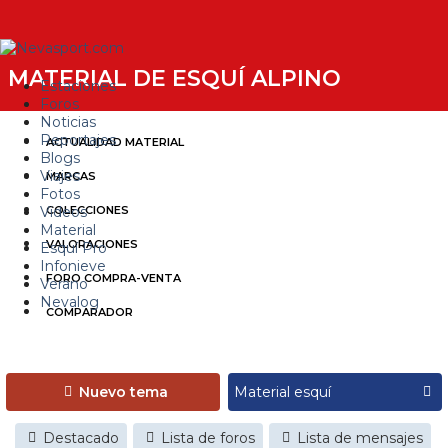
MATERIAL DE ESQUÍ ALPINO
Estaciones
Foros
Noticias
Reportajes
ACTUALIDAD MATERIAL
Blogs
Viajes
MARCAS
Fotos
Videos
COLECCIONES
Material
VALORACIONES
Esquí Pro
Infonieve
FORO COMPRA-VENTA
Verano
Nevalog
COMPARADOR
Nuevo tema
Destacado
Lista de foros
Lista de mensajes