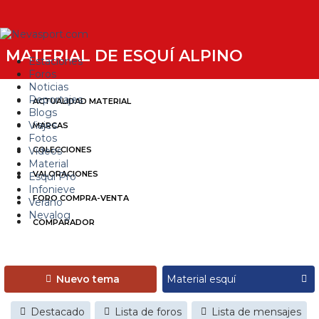
MATERIAL DE ESQUÍ ALPINO
Estaciones
Foros
Noticias
Reportajes
ACTUALIDAD MATERIAL
Blogs
Viajes
MARCAS
Fotos
Videos
COLECCIONES
Material
VALORACIONES
Esquí Pro
Infonieve
FORO COMPRA-VENTA
Verano
Nevalog
COMPARADOR
Nuevo tema
Destacado
Lista de foros
Lista de mensajes