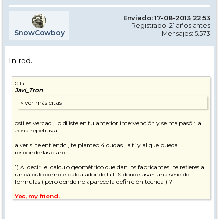
Enviado: 17-08-2013 22:53
Registrado: 21 años antes
SnowCowboy
Mensajes: 5.573
In red.
Cita
Javi_Tron
osti es verdad , lo dijiste en tu anterior intervención y se me pasó : la
zona repetitiva
a ver si te entiendo , te planteo 4 dudas , a ti y al que pueda
responderlas claro ! :
1) Al decir "el calculo geométrico que dan los fabricantes" te refieres a
un càlculo como el calculador de la FIS donde usan una série de
formulas ( pero donde no aparece la definición teorica ) ?
Yes, my friend.
2) Al decir "el real " supongo que te refieres a que en la práctica
aplicando suficiente presión sobre el ski , este puede girar mucho