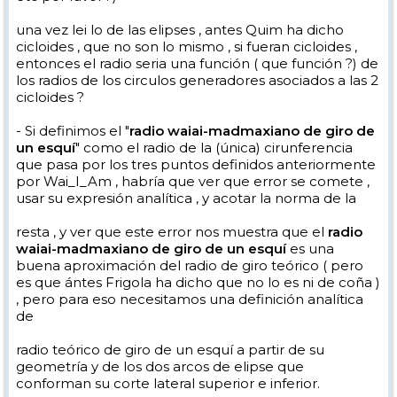
una vez lei lo de las elipses , antes Quim ha dicho
cicloides , que no son lo mismo , si fueran cicloides ,
entonces el radio seria una función ( que función ?) de
los radios de los circulos generadores asociados a las 2
cicloides ?
- Si definimos el "
radio waiai-madmaxiano de giro de
un esquí
" como el radio de la (única) cirunferencia
que pasa por los tres puntos definidos anteriormente
por Wai_I_Am , habría que ver que error se comete ,
usar su expresión analítica , y acotar la norma de la
resta , y ver que este error nos muestra que el
radio
waiai-madmaxiano de giro de un esquí
es una
buena aproximación del radio de giro teórico ( pero
es que ántes Frigola ha dicho que no lo es ni de coña )
, pero para eso necesitamos una definición analítica
de
radio teórico de giro de un esquí a partir de su
geometría y de los dos arcos de elipse que
conforman su corte lateral superior e inferior.