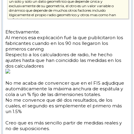
un solo y solo un dato geométrico que depende única y
exclusivamente de su geometría, el otro es un valor variable o
dinámico que depende de muchos otros factores incluido
lógicamente el propio radio geométrico y otros mas como han
señalado algunos.
Partiendo de eso la formula para calcularlo consistiría en la formula
Efectivamente.
para calcular la circunferencia que pasa por tres puntos dados y que
Al menos esa explicación fué la que publicitaron los
puede ser una y solo una. Esos tres puntos se pueden extraer
conociendo el punto de máxima anchura de la espátula, el punto de
fabricantes cuando en los 90 nos llegaron los
mínima anchura del patín y el punto de máxima anchura de la cola
primeros carving
además de la distancia entre ellos que viene en parte determinada
Respecto a los calculadores de radio, he hecho
por la longitud aunque deberíamos conocer al menos la distancia del
ajustes hasta que han coincidido las medidas en los
centro a la cola o a la espátula para saberlo con total exactitud. Por
eso el calculador FIS nos pide esos datos y nada mas y nos da un solo
dos calculadores
radio por esquí ya que es eso y solo eso, un dato geométrico deducible
de sus cotas y dimensiones.
No me acaba de convencer que en el FIS adjudique
automáticamente la máxima anchura de espátula y
cola a un % fijo de las dimensiones totales.
No me convence que dé dos resultados, de los
cuales, el segundo es simplemente el primero más
un 1.5%
Creo que es más sencillo partir de medidas reales y
no de suposiciones.