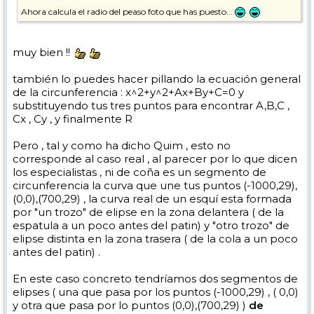
Ahora calcula el radio del peaso foto que has puesto...
muy bien !!
también lo puedes hacer pillando la ecuación general
de la circunferencia : x^2+y^2+Ax+By+C=0 y
substituyendo tus tres puntos para encontrar A,B,C ,
Cx , Cy , y finalmente R
Pero , tal y como ha dicho Quim , esto no
corresponde al caso real , al parecer por lo que dicen
los especialistas , ni de coña es un segmento de
circunferencia la curva que une tus puntos (-1000,29),
(0,0),(700,29) , la curva real de un esquí esta formada
por "un trozo" de elipse en la zona delantera ( de la
espatula a un poco antes del patin) y "otro trozo" de
elipse distinta en la zona trasera ( de la cola a un poco
antes del patin) .
En este caso concreto tendríamos dos segmentos de
elipses ( una que pasa por los puntos (-1000,29) , ( 0,0)
y otra que pasa por lo puntos (0,0),(700,29) )
de