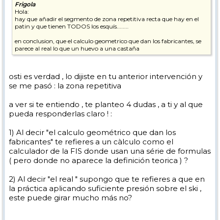
Frigola
Hola:
hay que añadir el segmento de zona repetitiva recta que hay en el
patin y que tienen TODOS los esquís........
en conclusion, que el calculo geometrico que dan los fabricantes, se
parece al real lo que un huevo a una castaña
osti es verdad , lo dijiste en tu anterior intervención y
se me pasó : la zona repetitiva
a ver si te entiendo , te planteo 4 dudas , a ti y al que
pueda responderlas claro ! :
1) Al decir "el calculo geométrico que dan los
fabricantes" te refieres a un càlculo como el
calculador de la FIS donde usan una série de formulas
( pero donde no aparece la definición teorica ) ?
2) Al decir "el real " supongo que te refieres a que en
la práctica aplicando suficiente presión sobre el ski ,
este puede girar mucho más no?