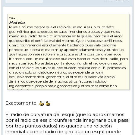
Cita
Mad Max
Pues a mi me parece que el radio de un esquí es un puro dato
geométrico que se deduce de sus dimensiones o cotas y que no es
mas que el radio de la circunferencia en la que se inscribiría el arco
que describe el perfil lateral del mismo. Que a veces ese perfil no es
una circunferencia estrictamente hablando pues vale pero me
parece que la cosa es esa o muy aproximadamente esa y punto. Lo
que hagas con ese radio en la práctica es otra cosa pero apañados
iríamos si con un esquí solo se pudiesen hacer curvas de su radio, pero
muy apañaos. No se debe por tanto confundir el radio de un esquí
con el radio de las curvas que se pueden realizar con el. El primero es
un solo y solo un dato geométrico que depende única y
exclusivamente de su geometría, el otro es un valor variable o
dinámico que depende de muchos otros factores incluido
lógicamente el propio radio geométrico y otros mas como han
señalado algunos.
Partiendo de eso la formula para calcularlo consistiría en la formula
Exactamente.
para calcular la circunferencia que pasa por tres puntos dados y que
puede ser una y solo una. Esos tres puntos se pueden extraer
conociendo el punto de máxima anchura de la espátula, el punto de
El radio de curvatura del esquí (que lo aproximamos
mínima anchura del patín y el punto de máxima anchura de la cola
por el radio de esa circunferencia imaginaria que pasa
además de la distancia entre ellos que viene en parte determinada
por tres puntos dados) no guarda una relación
por la longitud aunque deberíamos conocer al menos la distancia del
inmediata con el radio de giro que un esquí puede
centro a la cola o a la espátula para saberlo con total exactitud. Por