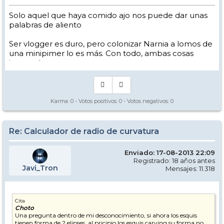
Solo aquel que haya comido ajo nos puede dar unas
palabras de aliento
Ser vlogger es duro, pero colonizar Narnia a lomos de
una minipimer lo es más. Con todo, ambas cosas
intento hacer.
Yo hago esquí extremo : voy de extremo a extremo
de la pista
Los caminos del esquí son inescrotables ...
Karma:
0
- Votos positivos:
0
- Votos negativos:
0
Re: Calculador de radio de curvatura
Enviado: 17-08-2013 22:09
Registrado: 18 años antes
Javi_Tron
Mensajes: 11.318
Cita
Choto
Una pregunta dentro de mi desconocimiento, si ahora los esquis
tienen forma de 2 elipses, al pricipio los esquis carving su forma no