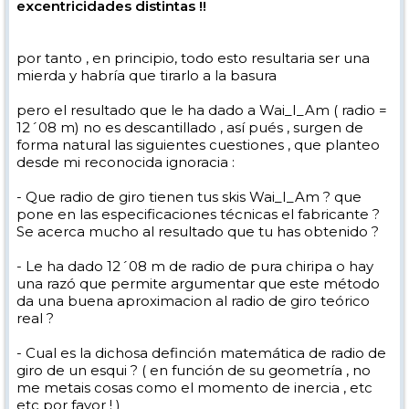
excentricidades distintas !!
por tanto , en principio, todo esto resultaria ser una
mierda y habría que tirarlo a la basura
pero el resultado que le ha dado a Wai_I_Am ( radio =
12´08 m) no es descantillado , así pués , surgen de
forma natural las siguientes cuestiones , que planteo
desde mi reconocida ignoracia :
- Que radio de giro tienen tus skis Wai_I_Am ? que
pone en las especificaciones técnicas el fabricante ?
Se acerca mucho al resultado que tu has obtenido ?
- Le ha dado 12´08 m de radio de pura chiripa o hay
una razó que permite argumentar que este método
da una buena aproximacion al radio de giro teórico
real ?
- Cual es la dichosa definción matemática de radio de
giro de un esqui ? ( en función de su geometría , no
me metais cosas como el momento de inercia , etc
etc por favor ! )