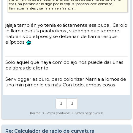
era una parabola? lo digo por lo esquis "parabolicos" como se
llamaban antes y se llaman en francia...
jajaja también yo tenía exáctamente esa duda , Carolo
le llama esquís parabolicos , supongo que siempre
habrán sido elipses y se deberian de llamar esquis
elípticos
Solo aquel que haya comido ajo nos puede dar unas
palabras de aliento
Ser vlogger es duro, pero colonizar Narnia a lomos de
una minipimer lo es más. Con todo, ambas cosas
intento hacer.
Yo hago esquí extremo : voy de extremo a extremo
de la pista
Los caminos del esquí son inescrotables ...
Karma:
0
- Votos positivos:
0
- Votos negativos:
0
Re: Calculador de radio de curvatura