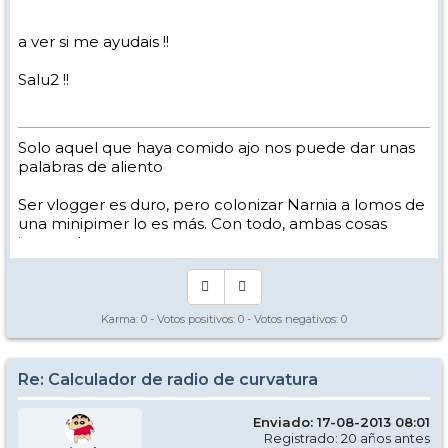
a ver si me ayudais !!
Salu2 !!
Solo aquel que haya comido ajo nos puede dar unas
palabras de aliento
Ser vlogger es duro, pero colonizar Narnia a lomos de
una minipimer lo es más. Con todo, ambas cosas
intento hacer.
Yo hago esquí extremo : voy de extremo a extremo
de la pista
Los caminos del esquí son inescrotables ...
Karma:
0
- Votos positivos:
0
- Votos negativos:
0
Re: Calculador de radio de curvatura
Enviado: 17-08-2013 08:01
Registrado: 20 años antes