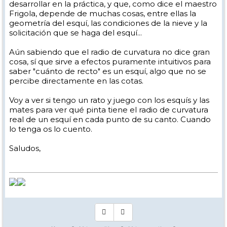
eso el calculador FIS nos pide esos datos y nada mas y nos da un solo
desarrollar en la práctica, y que, como dice el maestro
radio por esquí ya que es eso y solo eso, un dato geométrico deducible
Frigola, depende de muchas cosas, entre ellas la
de sus cotas y dimensiones.
geometría del esquí, las condiciones de la nieve y la
solicitación que se haga del esquí...
Aún sabiendo que el radio de curvatura no dice gran
cosa, sí que sirve a efectos puramente intuitivos para
saber "cuánto de recto" es un esquí, algo que no se
percibe directamente en las cotas.
Voy a ver si tengo un rato y juego con los esquís y las
mates para ver qué pinta tiene el radio de curvatura
real de un esquí en cada punto de su canto. Cuando
lo tenga os lo cuento.
Saludos,