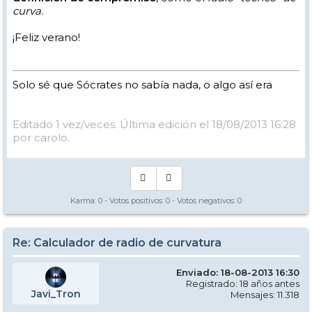
curva
.
¡Feliz verano!
Solo sé que Sócrates no sabía nada, o algo así era
Editado 1 vez/veces. Última edición el 18/08/2013 16:28
por carolo.
Karma:
0
- Votos positivos:
0
- Votos negativos:
0
Re: Calculador de radio de curvatura
Enviado: 18-08-2013 16:30
Registrado: 18 años antes
Javi_Tron
Mensajes: 11.318