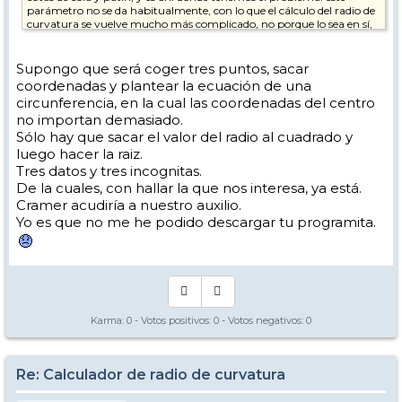
parámetro no se da habitualmente, con lo que el cálculo del radio de
curvatura se vuelve mucho más complicado, no porque lo sea en sí,
sino porque para conocer el dato en cuestión tenemos que medirlo
expresamente.
Supongo que será coger tres puntos, sacar
Mi idea era obtener una herramienta sencilla y rápida para
coordenadas y plantear la ecuación de una
comparar esquís según su radio de curvatura. Por eso preferí
circunferencia, en la cual las coordenadas del centro
ceñirme exclusivamente a los datos que habitualmente se publican:
no importan demasiado.
longitud y cotas de espátula, patín y cola.
Sólo hay que sacar el valor del radio al cuadrado y
Otra cuestión: no sé si será porque el calculador de HitMe tiene ya casi
luego hacer la raiz.
diez años y quizá lo diseñó para lineas de cotas más rectas, pero en
Tres datos y tres incognitas.
algunos cálculos que he hecho estima por exceso. De todos modos,
mi muestreo deja que desear, porque sólo he podido calcular los de los
De la cuales, con hallar la que nos interesa, ya está.
dos pares de esquís que tengo a mano - el problema de tener que
Cramer acudiría a nuestro auxilio.
medir...
Yo es que no me he podido descargar tu programita.
Saludos,
Karma:
0
- Votos positivos:
0
- Votos negativos:
0
Re: Calculador de radio de curvatura