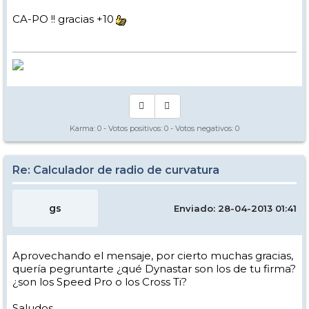
los que los valores estimados del radio de curvatura son mayores que
los reales, con un error entre el 10% y el 15%, y los esquís largos con
CA-PO !! gracias +10
líneas de cotas más rectas, para los que los errores son algo mayores.
Un saludo,
Karma:
0
- Votos positivos:
0
- Votos negativos:
0
Re: Calculador de radio de curvatura
gs
Enviado: 28-04-2013 01:41
Aprovechando el mensaje, por cierto muchas gracias,
quería pegruntarte ¿qué Dynastar son los de tu firma?
¿son los Speed Pro o los Cross Ti?
Saludos