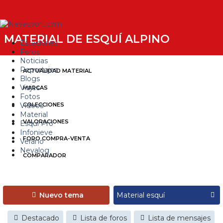
MATERIAL DE ESQUÍ ALPINO
Estaciones
Foros
Noticias
Reportajes
ACTUALIDAD MATERIAL
Blogs
Viajes
MARCAS
Fotos
Videos
COLECCIONES
Material
VALORACIONES
Esquí Pro
Infonieve
FORO COMPRA-VENTA
Verano
Nevalog
COMPARADOR
Nuevo tema
Destacado
Lista de foros
Lista de mensajes