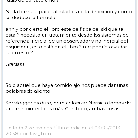
No la formula para calcularlo sinó la definición y como
se deduce la formula
ahh y por cierto el libro este de fisica del ski que tal
esta ? necesito un tratamiento desde los sistemas de
referencia inercial de un observador y no inercial del
esquiador , esto está en el libro ? me podrías ayudar
tu en esto ?
Gracias !
Solo aquel que haya comido ajo nos puede dar unas
palabras de aliento
Ser vlogger es duro, pero colonizar Narnia a lomos de
una minipimer lo es más. Con todo, ambas cosas
intento hacer.
Yo hago esquí extremo : voy de extremo a extremo
de la pista
Editado 2 vez/veces. Última edición el 04/05/2013
Los caminos del esquí son inescrotables ...
20:38 por Javi_Tron.