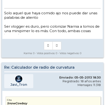
Solo aquel que haya comido ajo nos puede dar unas
palabras de aliento
Ser vlogger es duro, pero colonizar Narnia a lomos de
una minipimer lo es más. Con todo, ambas cosas
intento hacer.
Yo hago esquí extremo : voy de extremo a extremo
de la pista
Los caminos del esquí son inescrotables ...
Karma:
0
- Votos positivos:
0
- Votos negativos:
0
Re: Calculador de radio de curvatura
Enviado: 05-05-2013 18:30
Registrado: 18 años antes
Javi_Tron
Mensajes: 11.318
Cita
SnowCowboy