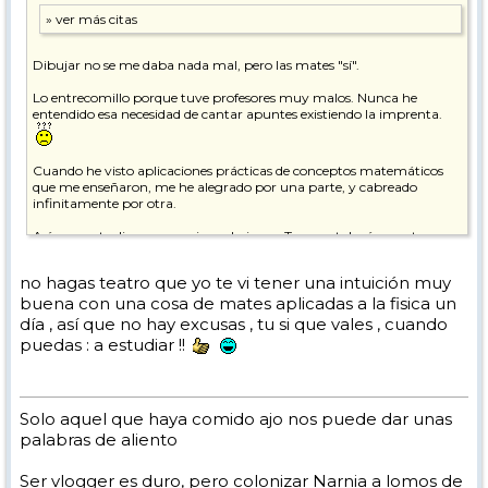
Dibujar no se me daba nada mal, pero las mates "sí".
Lo entrecomillo porque tuve profesores muy malos. Nunca he
entendido esa necesidad de cantar apuntes existiendo la imprenta.
Cuando he visto aplicaciones prácticas de conceptos matemáticos
que me enseñaron, me he alegrado por una parte, y cabreado
infinitamente por otra.
Así que ya te digo que a mi me derivas a Traumatología, que tengo
la neurona escayolá, que de mates ni flowers.
no hagas teatro que yo te vi tener una intuición muy
En fin... ya nos vas contando que tal va el "experimento", juas!
buena con una cosa de mates aplicadas a la fisica un
día , así que no hay excusas , tu si que vales , cuando
Salut!
puedas : a estudiar !!
Solo aquel que haya comido ajo nos puede dar unas
palabras de aliento
Ser vlogger es duro, pero colonizar Narnia a lomos de