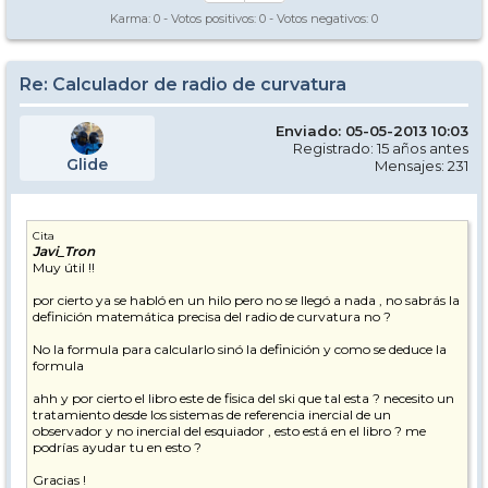
Karma:
0
- Votos positivos:
0
- Votos negativos:
0
Re: Calculador de radio de curvatura
Enviado: 05-05-2013 10:03
Registrado: 15 años antes
Glide
Mensajes: 231
Cita
Javi_Tron
Muy útil !!
por cierto ya se habló en un hilo pero no se llegó a nada , no sabrás la
definición matemática precisa del radio de curvatura no ?
No la formula para calcularlo sinó la definición y como se deduce la
formula
ahh y por cierto el libro este de fisica del ski que tal esta ? necesito un
tratamiento desde los sistemas de referencia inercial de un
observador y no inercial del esquiador , esto está en el libro ? me
podrías ayudar tu en esto ?
Gracias !