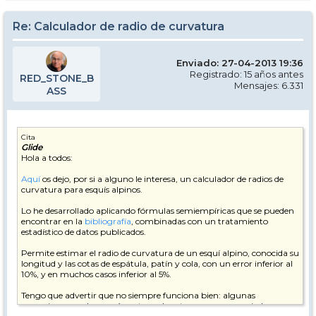
Re: Calculador de radio de curvatura
Enviado: 27-04-2013 19:36
Registrado: 15 años antes
RED_STONE_B
Mensajes: 6.331
ASS
Cita
Glide
Hola a todos:
Aquí
os dejo, por si a alguno le interesa, un calculador de radios de
curvatura para esquís alpinos.
Lo he desarrollado aplicando fórmulas semiempíricas que se pueden
encontrar en la
bibliografía
, combinadas con un tratamiento
estadístico de datos publicados.
Permite estimar el radio de curvatura de un esquí alpino, conocida su
longitud y las cotas de espátula, patín y cola, con un error inferior al
10%, y en muchos casos inferior al 5%.
Tengo que advertir que no siempre funciona bien: algunas
excepciones son los esquís cortos y de cotas muy pronunciadas, para