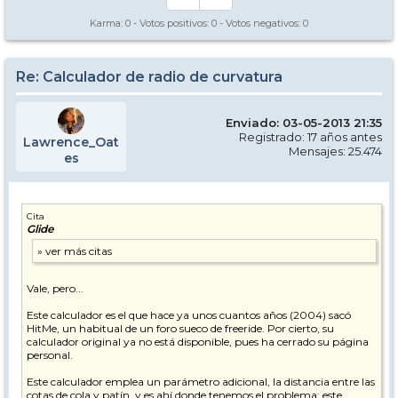
Karma:
0
- Votos positivos:
0
- Votos negativos:
0
Re: Calculador de radio de curvatura
Enviado: 03-05-2013 21:35
Registrado: 17 años antes
Lawrence_Oat
Mensajes: 25.474
es
Cita
Glide
Vale, pero...
Este calculador es el que hace ya unos cuantos años (2004) sacó
HitMe, un habitual de un foro sueco de freeride. Por cierto, su
calculador original ya no está disponible, pues ha cerrado su página
personal.
Este calculador emplea un parámetro adicional, la distancia entre las
cotas de cola y patín, y es ahí donde tenemos el problema: este