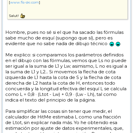
[
www.fis-ski.com
]
Salut!
PD:
Hombre, pues no sé si el que ha sacado las fórmulas
sabe mucho de esquí (supongo que sí), pero es
evidente que no sabe nada de dibujo técnico
Me explico: si comparamos los parámetros definidos
en el dibujo con las fórmulas, vemos que Ls no puede
ser igual a la suma de L1 y Lw; asimismo, L no es igual a
la suma de L1 y L2... Si movemos la flecha de cota
izquierda de L1 hasta la cota de S y la flecha de cota
derecha de L2 hasta la cota de H, entonces todo
concuerda y la longitud efectiva del esquí L se calcula
como L = 0,8 · (Ltot - Lw) + 0,9 · (Lw - Lh), tal como
indica el texto del principio de la página.
Para simplificar las cosas sin tener que medir, el
calculador de HitMe estimaba L como una fracción
de Ltot, sin explicar nada más. Yo he obtenido esa
estimación por ajuste de datos experimentales, que,