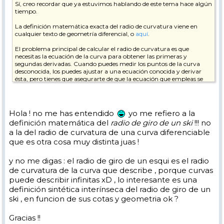
Sí, creo recordar que ya estuvimos hablando de este tema hace algún
tiempo.
La definición matemática exacta del radio de curvatura viene en
cualquier texto de geometría diferencial, o
aquí
.
El problema principal de calcular el radio de curvatura es que
necesitas la ecuación de la curva para obtener las primeras y
segundas derivadas. Cuando puedes medir los puntos de la curva
desconocida, los puedes ajustar a una ecuación conocida y derivar
ésta, pero tienes que asegurarte de que la ecuación que empleas se
asemeje lo suficiente a los valores reales.
El libro de la física del esquí es un clásico
, aunque más bien
divulgativo; de todos modos, no puedes perdértelo...
Hola ! no me has entendido
yo me refiero a la
definición matemática del
radio de giro de un ski
!!! no
En cuanto al tratamiento de los sistemas de referencia, también
a la del radio de curvatura de una curva diferenciable
recuerdo haber visto algo; te lo busco.
que es otra cosa muy distinta juas !
Saludos,
y no me digas : el radio de giro de un esqui es el radio
de curvatura de la curva que describe , porque curvas
puede describir infinitas xD , lo interesante es una
definición sintética interínseca del radio de giro de un
ski , en funcion de sus cotas y geometria ok ?
Gracias !!