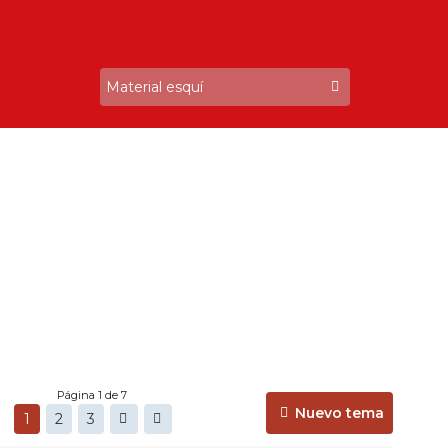
Página 1 de 7
Nuevo tema
1
2
3