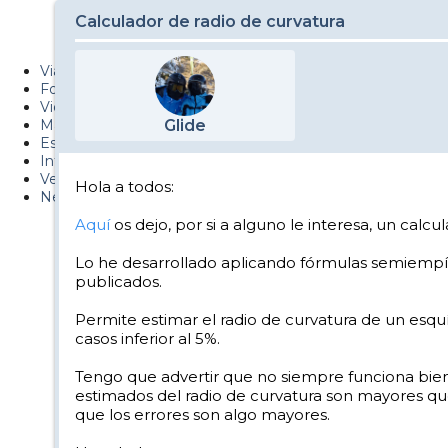
Metiendo Cantos
Calculador de radio de curvatura
PUCAF - Blog
Viajes
Fotos
Videos
Material
Glide
Esquí Pro
Infonieve
Verano
Hola a todos:
Nevalog
Aquí
os dejo, por si a alguno le interesa, un calcu
Lo he desarrollado aplicando fórmulas semiempí
publicados.
Permite estimar el radio de curvatura de un esquí 
casos inferior al 5%.
Tengo que advertir que no siempre funciona bien:
estimados del radio de curvatura son mayores que l
que los errores son algo mayores.