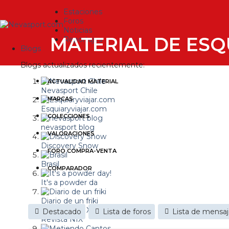
Estaciones
Foros
Noticias
MATERIAL DE ESQ
Reportajes
Blogs
Blogs actualizados recientemente:
ACTUALIDAD MATERIAL
Nevasport Chile
MARCAS
Esquiaryviajar.com
COLECCIONES
nevasport blog
VALORACIONES
Discovery Snow
FORO COMPRA-VENTA
Brasil
COMPARADOR
It's a powder da
Diario de un friki
Destacado
Lista de foros
Lista de mensa
Revista NIX