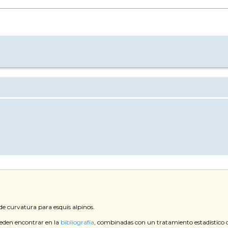
 de curvatura para esquís alpinos.
ueden encontrar en la
bibliografía
, combinadas con un tratamiento estadístico d