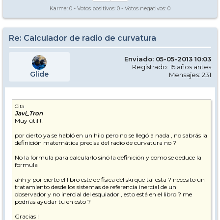
Karma:
0
- Votos positivos:
0
- Votos negativos:
0
Re: Calculador de radio de curvatura
Enviado: 05-05-2013 10:03
Registrado: 15 años antes
Glide
Mensajes: 231
Cita
Javi_Tron
Muy útil !!
por cierto ya se habló en un hilo pero no se llegó a nada , no sabrás la
definición matemática precisa del radio de curvatura no ?
No la formula para calcularlo sinó la definición y como se deduce la
formula
ahh y por cierto el libro este de fisica del ski que tal esta ? necesito un
tratamiento desde los sistemas de referencia inercial de un
observador y no inercial del esquiador , esto está en el libro ? me
podrías ayudar tu en esto ?
Gracias !