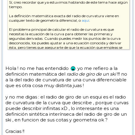
Sí, creo recordar que ya estuvimos hablando de este tema hace algún
tiempo.
La definición matemática exacta del radio de curvatura viene en
cualquier texto de geometría diferencial, o
aquí
.
El problema principal de calcular el radio de curvatura es que
necesitas la ecuación de la curva para obtener las primeras y
segundas derivadas. Cuando puedes medir los puntos de la curva
desconocida, los puedes ajustar a una ecuación conocida y derivar
ésta, pero tienes que asegurarte de que la ecuación que empleas se
asemeje lo suficiente a los valores reales.
El libro de la física del esquí es un clásico
, aunque más bien
divulgativo; de todos modos, no puedes perdértelo...
Hola ! no me has entendido
yo me refiero a la
definición matemática del
radio de giro de un ski
!!! no
En cuanto al tratamiento de los sistemas de referencia, también
a la del radio de curvatura de una curva diferenciable
recuerdo haber visto algo; te lo busco.
que es otra cosa muy distinta juas !
Saludos,
y no me digas : el radio de giro de un esqui es el radio
de curvatura de la curva que describe , porque curvas
puede describir infinitas xD , lo interesante es una
definición sintética interínseca del radio de giro de un
ski , en funcion de sus cotas y geometria ok ?
Gracias !!