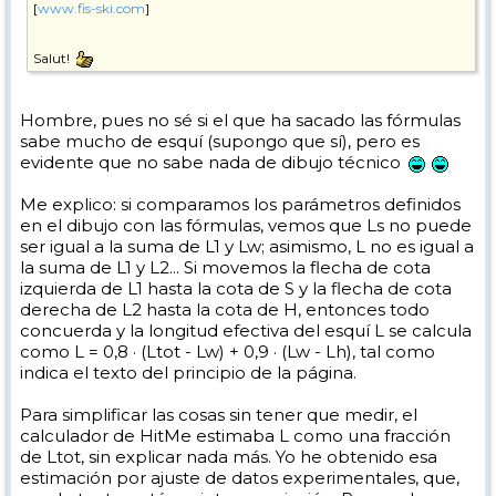
[
www.fis-ski.com
]
Salut!
PD:
Hombre, pues no sé si el que ha sacado las fórmulas
sabe mucho de esquí (supongo que sí), pero es
evidente que no sabe nada de dibujo técnico
Me explico: si comparamos los parámetros definidos
en el dibujo con las fórmulas, vemos que Ls no puede
ser igual a la suma de L1 y Lw; asimismo, L no es igual a
la suma de L1 y L2... Si movemos la flecha de cota
izquierda de L1 hasta la cota de S y la flecha de cota
derecha de L2 hasta la cota de H, entonces todo
concuerda y la longitud efectiva del esquí L se calcula
como L = 0,8 · (Ltot - Lw) + 0,9 · (Lw - Lh), tal como
indica el texto del principio de la página.
Para simplificar las cosas sin tener que medir, el
calculador de HitMe estimaba L como una fracción
de Ltot, sin explicar nada más. Yo he obtenido esa
estimación por ajuste de datos experimentales, que,