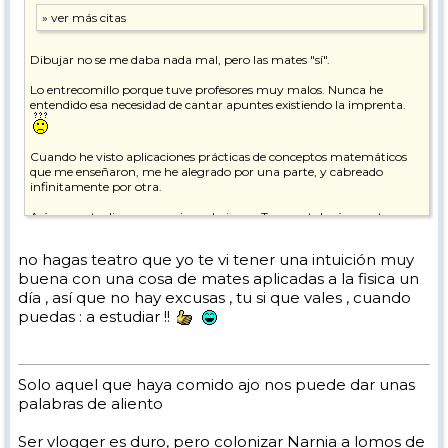
Dibujar no se me daba nada mal, pero las mates "sí".
Lo entrecomillo porque tuve profesores muy malos. Nunca he
entendido esa necesidad de cantar apuntes existiendo la imprenta.
Cuando he visto aplicaciones prácticas de conceptos matemáticos
que me enseñaron, me he alegrado por una parte, y cabreado
infinitamente por otra.
Así que ya te digo que a mi me derivas a Traumatología, que tengo
la neurona escayolá, que de mates ni flowers.
no hagas teatro que yo te vi tener una intuición muy
En fin... ya nos vas contando que tal va el "experimento", juas!
buena con una cosa de mates aplicadas a la fisica un
día , así que no hay excusas , tu si que vales , cuando
Salut!
puedas : a estudiar !!
Solo aquel que haya comido ajo nos puede dar unas
palabras de aliento
Ser vlogger es duro, pero colonizar Narnia a lomos de