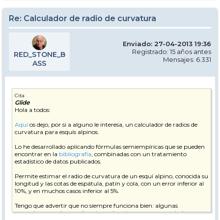
Re: Calculador de radio de curvatura
Enviado: 27-04-2013 19:36
Registrado: 15 años antes
RED_STONE_B
Mensajes: 6.331
ASS
Cita
Glide
Hola a todos:
Aquí
os dejo, por si a alguno le interesa, un calculador de radios de
curvatura para esquís alpinos.
Lo he desarrollado aplicando fórmulas semiempíricas que se pueden
encontrar en la
bibliografía
, combinadas con un tratamiento
estadístico de datos publicados.
Permite estimar el radio de curvatura de un esquí alpino, conocida su
longitud y las cotas de espátula, patín y cola, con un error inferior al
10%, y en muchos casos inferior al 5%.
Tengo que advertir que no siempre funciona bien: algunas
excepciones son los esquís cortos y de cotas muy pronunciadas, para