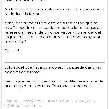
No la formula para calcularlo sinó la definición y como
se deduce la formula
ahh y por cierto el libro este de fisica del ski que tal
esta ? necesito un tratamiento desde los sistemas de
referencia inercial de un observador y no inercial del
esquiador , esto está en el libro ? me podrías ayudar
tu en esto ?
Gracias !
Solo aquel que haya comido ajo nos puede dar unas
palabras de aliento
Ser vlogger es duro, pero colonizar Narnia a lomos de
una minipimer lo es más. Con todo, ambas cosas
intento hacer.
Yo hago esquí extremo : voy de extremo a extremo
de la pista
Editado 2 vez/veces. Última edición el 04/05/2013
Los caminos del esquí son inescrotables ...
20:38 por Javi_Tron.