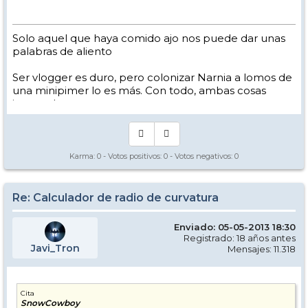
Solo aquel que haya comido ajo nos puede dar unas
palabras de aliento
Ser vlogger es duro, pero colonizar Narnia a lomos de
una minipimer lo es más. Con todo, ambas cosas
intento hacer.
Yo hago esquí extremo : voy de extremo a extremo
de la pista
Los caminos del esquí son inescrotables ...
Karma:
0
- Votos positivos:
0
- Votos negativos:
0
Re: Calculador de radio de curvatura
Enviado: 05-05-2013 18:30
Registrado: 18 años antes
Javi_Tron
Mensajes: 11.318
Cita
SnowCowboy