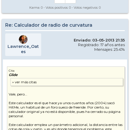
Karma:
0
- Votos positivos:
0
- Votos negativos:
0
Re: Calculador de radio de curvatura
Enviado: 03-05-2013 21:35
Registrado: 17 años antes
Lawrence_Oat
Mensajes: 25.474
es
Cita
Glide
Vale, pero...
Este calculador es el que hace ya unos cuantos años (2004) sacó
HitMe, un habitual de un foro sueco de freeride. Por cierto, su
calculador original ya no está disponible, pues ha cerrado su página
personal.
Este calculador emplea un parámetro adicional, la distancia entre las
cotas de cola y patín, y es ahí donde tenemos el problema: este