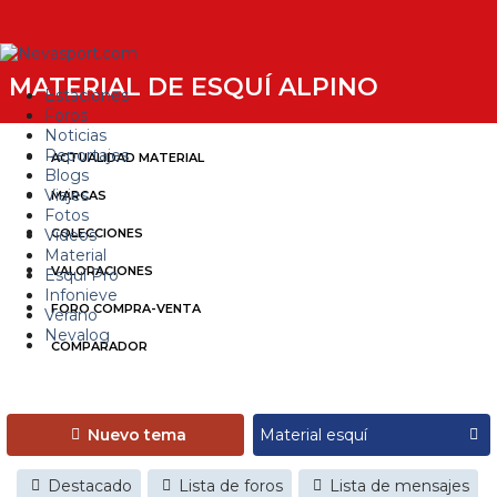
MATERIAL DE ESQUÍ ALPINO
Estaciones
Foros
Noticias
Reportajes
ACTUALIDAD MATERIAL
Blogs
Viajes
MARCAS
Fotos
Videos
COLECCIONES
Material
VALORACIONES
Esquí Pro
Infonieve
FORO COMPRA-VENTA
Verano
Nevalog
COMPARADOR
Nuevo tema
Destacado
Lista de foros
Lista de mensajes