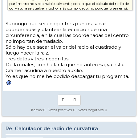
parámetro no se da habitualmente, con lo que el cálculo del radio de
curvatura se vuelve mucho más complicado, no porque lo sea en sí,
sino porque para conocer el dato en cuestión tenemos que medirlo
expresamente.
Supongo que será coger tres puntos, sacar
Mi idea era obtener una herramienta sencilla y rápida para
coordenadas y plantear la ecuación de una
comparar esquís según su radio de curvatura. Por eso preferí
circunferencia, en la cual las coordenadas del centro
ceñirme exclusivamente a los datos que habitualmente se publican:
no importan demasiado.
longitud y cotas de espátula, patín y cola.
Sólo hay que sacar el valor del radio al cuadrado y
Otra cuestión: no sé si será porque el calculador de HitMe tiene ya casi
luego hacer la raiz.
diez años y quizá lo diseñó para lineas de cotas más rectas, pero en
Tres datos y tres incognitas.
algunos cálculos que he hecho estima por exceso. De todos modos,
mi muestreo deja que desear, porque sólo he podido calcular los de los
De la cuales, con hallar la que nos interesa, ya está.
dos pares de esquís que tengo a mano - el problema de tener que
Cramer acudiría a nuestro auxilio.
medir...
Yo es que no me he podido descargar tu programita.
Saludos,
Karma:
0
- Votos positivos:
0
- Votos negativos:
0
Re: Calculador de radio de curvatura