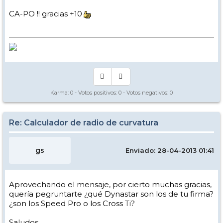
los que los valores estimados del radio de curvatura son mayores que
los reales, con un error entre el 10% y el 15%, y los esquís largos con
CA-PO !! gracias +10
líneas de cotas más rectas, para los que los errores son algo mayores.
Un saludo,
Karma:
0
- Votos positivos:
0
- Votos negativos:
0
Re: Calculador de radio de curvatura
gs
Enviado: 28-04-2013 01:41
Aprovechando el mensaje, por cierto muchas gracias,
quería pegruntarte ¿qué Dynastar son los de tu firma?
¿son los Speed Pro o los Cross Ti?
Saludos