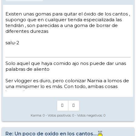
Existen unas gomas para quitar el óxido de los cantos ,
supongo que en cualquier tienda especializada las
tendrán , son parecidas a una goma de borrar de
diferentes durezas
salu-2
Solo aquel que haya comido ajo nos puede dar unas
palabras de aliento
Ser vlogger es duro, pero colonizar Narnia a lomos de
una minipimer lo es más. Con todo, ambas cosas
intento hacer.
Yo hago esquí extremo : voy de extremo a extremo
de la pista
Los caminos del esquí son inescrotables ...
Karma:
0
- Votos positivos:
0
- Votos negativos:
0
Re: Un poco de oxido en los cantos...