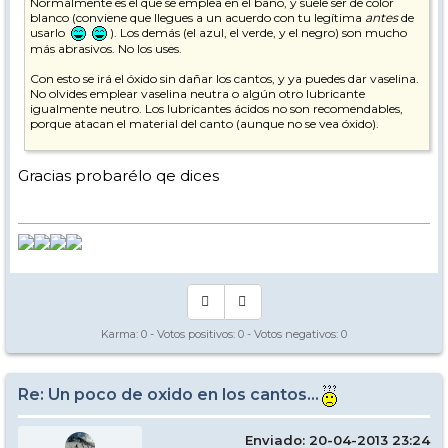
Normalmente es el que se emplea en el baño, y suele ser de color
blanco (conviene que llegues a un acuerdo con tu legítima
antes
de
usarlo
). Los demás (el azul, el verde, y el negro) son mucho
más abrasivos. No los uses.
Con esto se irá el óxido sin dañar los cantos, y ya puedes dar vaselina.
No olvides emplear vaselina neutra o algún otro lubricante
igualmente neutro. Los lubricantes ácidos no son recomendables,
porque atacan el material del canto (aunque no se vea óxido).
Saludos,
Gracias probarélo qe dices
Karma:
0
- Votos positivos:
0
- Votos negativos:
0
Re: Un poco de oxido en los cantos...
Enviado: 20-04-2013 23:24