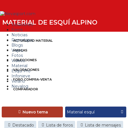
MATERIAL DE ESQUÍ ALPINO
Estaciones
Foros
Noticias
Reportajes
ACTUALIDAD MATERIAL
Blogs
Viajes
MARCAS
Fotos
Videos
COLECCIONES
Material
VALORACIONES
Esquí Pro
Infonieve
FORO COMPRA-VENTA
Verano
Nevalog
COMPARADOR
Nuevo tema
Destacado
Lista de foros
Lista de mensajes