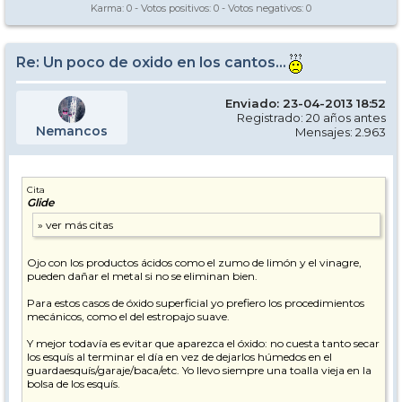
Karma:
0
- Votos positivos:
0
- Votos negativos:
0
Re: Un poco de oxido en los cantos...
Enviado: 23-04-2013 18:52
Registrado: 20 años antes
Nemancos
Mensajes: 2.963
Cita
Glide
Ojo con los productos ácidos como el zumo de limón y el vinagre,
pueden dañar el metal si no se eliminan bien.
Para estos casos de óxido superficial yo prefiero los procedimientos
mecánicos, como el del estropajo suave.
Y mejor todavía es evitar que aparezca el óxido: no cuesta tanto secar
los esquís al terminar el día en vez de dejarlos húmedos en el
guardaesquís/garaje/baca/etc. Yo llevo siempre una toalla vieja en la
bolsa de los esquís.