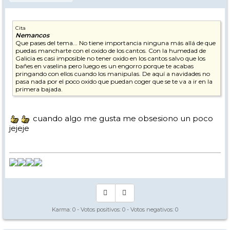
Cita
Nemancos
Que pases del tema... No tiene importancia ninguna más allá de que
puedas mancharte con el oxido de los cantos. Con la humedad de
Galicia es casi imposible no tener oxido en los cantos salvo que los
bañes en vaselina pero luego es un engorro porque te acabas
pringando con ellos cuando los manipulas. De aquí a navidades no
pasa nada por el poco oxido que puedan coger que se te va a ir en la
primera bajada.
cuando algo me gusta me obsesiono un poco
jejeje
Karma:
0
- Votos positivos:
0
- Votos negativos:
0