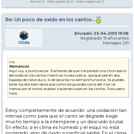
Karma:
0
- Votos positivos:
0
- Votos negativos:
0
Re: Un poco de oxido en los cantos...
Enviado: 23-04-2013 19:06
Registrado: 15 años antes
Glide
Mensajes: 231
Cita
Nemancos
Aquí voy a puntualizar. Partiendo de que me parece una chorrada lo
del oxido en los cantos mientras no sea costra...porque sale en dos
bajadas de nieve dura, lo de secarlos no siempre funciona. Ya puedes
tener los skis bien secos que como los guardes carca del mar (al
menos por el norte) acaban haciendo óxido en los cantos. Poco pero
hace.
Estoy completamente de acuerdo: una oxidación tan
intensa como para que el canto se degrade exige
mucho tiempo a la intemperie y un descuido brutal.
En efecto, si el clima es húmedo y el esquí no está
protegido, algo de óxido superficial saldrá. En el clima