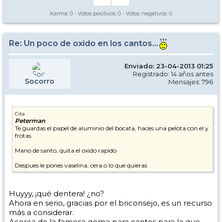
Karma:
0
- Votos positivos:
0
- Votos negativos:
0
Re: Un poco de oxido en los cantos...
Enviado: 23-04-2013 01:25
Registrado: 14 años antes
Socorro
Mensajes: 796
Cita
Peterman
Te guardas el papel de aluminio del bocata, haces una pelota con el y
frotas
Mano de santo, quita el oxido rapido
Despues le pones vaselina, cera o lo que quieras
Huyyy, ¡qué dentera! ¿no?
Ahora en serio, gracias por el briconsejo, es un recurso
más a considerar.
Acerca de la famosa goma para cantos para la que