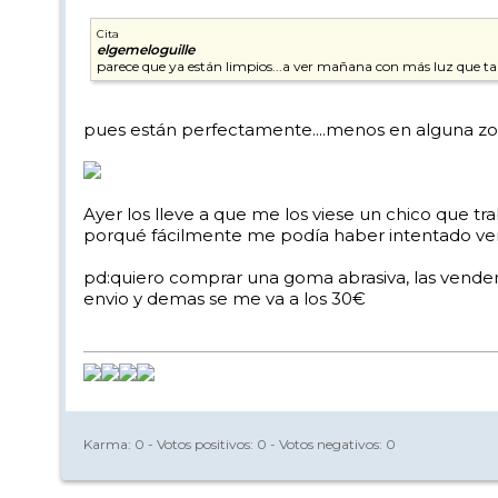
Cita
elgemeloguille
parece que ya están limpios...a ver mañana con más luz que ta
pues están perfectamente....menos en alguna zon
Ayer los lleve a que me los viese un chico que tr
porqué fácilmente me podía haber intentado ven
pd:quiero comprar una goma abrasiva, las vender
envio y demas se me va a los 30€
Karma:
0
- Votos positivos:
0
- Votos negativos:
0