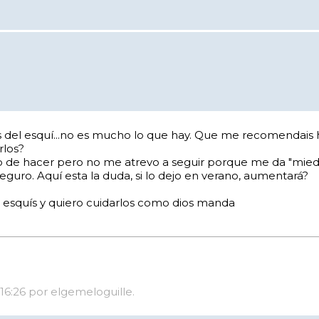
el esquí...no es mucho lo que hay. Que me recomendais hac
rlos?
abo de hacer pero no me atrevo a seguir porque me da "mi
guro. Aquí esta la duda, si lo dejo en verano, aumentará?
n esquís y quiero cuidarlos como dios manda
 16:26 por elgemeloguille.