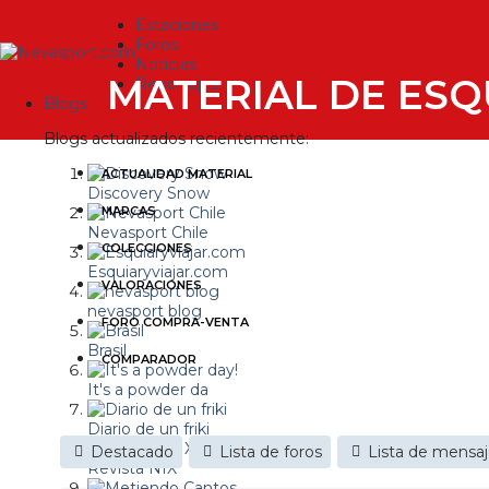
Estaciones
Foros
Noticias
MATERIAL DE ESQ
Reportajes
Blogs
Blogs actualizados recientemente:
ACTUALIDAD MATERIAL
Discovery Snow
MARCAS
Nevasport Chile
COLECCIONES
Esquiaryviajar.com
VALORACIONES
nevasport blog
FORO COMPRA-VENTA
Brasil
COMPARADOR
It's a powder da
Diario de un friki
Destacado
Lista de foros
Lista de mensa
Revista NIX