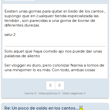
Existen unas gomas para quitar el óxido de los cantos ,
supongo que en cualquier tienda especializada las
tendrán , son parecidas a una goma de borrar de
diferentes durezas
salu-2
Solo aquel que haya comido ajo nos puede dar unas
palabras de aliento
Ser vlogger es duro, pero colonizar Narnia a lomos de
una minipimer lo es más. Con todo, ambas cosas
intento hacer.
Yo hago esquí extremo : voy de extremo a extremo
de la pista
Los caminos del esquí son inescrotables ...
Karma:
0
- Votos positivos:
0
- Votos negativos:
0
Re: Un poco de oxido en los cantos...