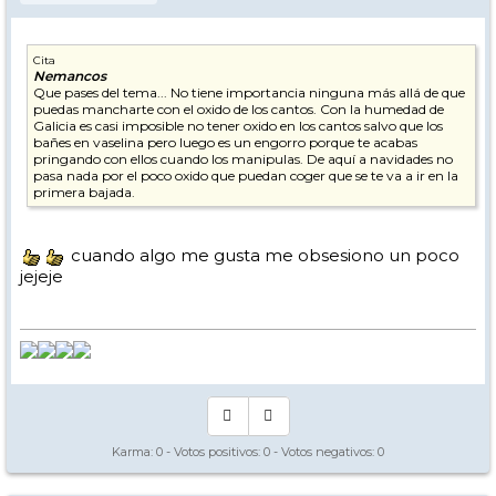
Cita
Nemancos
Que pases del tema... No tiene importancia ninguna más allá de que
puedas mancharte con el oxido de los cantos. Con la humedad de
Galicia es casi imposible no tener oxido en los cantos salvo que los
bañes en vaselina pero luego es un engorro porque te acabas
pringando con ellos cuando los manipulas. De aquí a navidades no
pasa nada por el poco oxido que puedan coger que se te va a ir en la
primera bajada.
cuando algo me gusta me obsesiono un poco
jejeje
Karma:
0
- Votos positivos:
0
- Votos negativos:
0