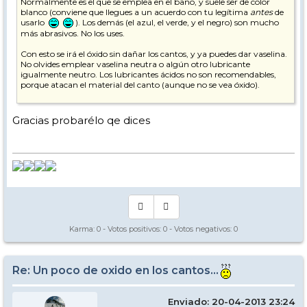
Normalmente es el que se emplea en el baño, y suele ser de color
blanco (conviene que llegues a un acuerdo con tu legítima
antes
de
usarlo
). Los demás (el azul, el verde, y el negro) son mucho
más abrasivos. No los uses.
Con esto se irá el óxido sin dañar los cantos, y ya puedes dar vaselina.
No olvides emplear vaselina neutra o algún otro lubricante
igualmente neutro. Los lubricantes ácidos no son recomendables,
porque atacan el material del canto (aunque no se vea óxido).
Saludos,
Gracias probarélo qe dices
Karma:
0
- Votos positivos:
0
- Votos negativos:
0
Re: Un poco de oxido en los cantos...
Enviado: 20-04-2013 23:24