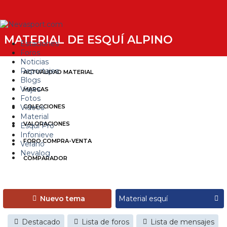
MATERIAL DE ESQUÍ ALPINO
Estaciones
Foros
Noticias
Reportajes
ACTUALIDAD MATERIAL
Blogs
Viajes
MARCAS
Fotos
Videos
COLECCIONES
Material
VALORACIONES
Esquí Pro
Infonieve
FORO COMPRA-VENTA
Verano
Nevalog
COMPARADOR
Nuevo tema
Destacado
Lista de foros
Lista de mensajes