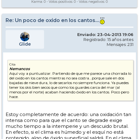
Karma:
0
- Votos positivos:
0
- Votos negativos:
0
Re: Un poco de oxido en los cantos...
Enviado: 23-04-2013 19:06
Registrado: 15 años antes
Glide
Mensajes: 231
Cita
Nemancos
Aquí voy a puntualizar. Partiendo de que me parece una chorrada lo
del oxido en los cantos mientras no sea costra...porque sale en dos
bajadas de nieve dura, lo de secarlos no siempre funciona. Ya puedes
tener los skis bien secos que como los guardes carca del mar (al
menos por el norte) acaban haciendo óxido en los cantos. Poco pero
hace.
Estoy completamente de acuerdo: una oxidación tan
intensa como para que el canto se degrade exige
mucho tiempo a la intemperie y un descuido brutal.
En efecto, si el clima es húmedo y el esquí no está
protegido, algo de óxido superficial saldrá. En el clima