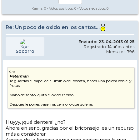
Karma:
0
- Votos positivos:
0
- Votos negativos:
0
Re: Un poco de oxido en los cantos...
Enviado: 23-04-2013 01:25
Registrado: 14 años antes
Socorro
Mensajes: 796
Cita
Peterman
Te guardas el papel de aluminio del bocata, haces una pelota con el y
frotas
Mano de santo, quita el oxido rapido
Despues le pones vaselina, cera o lo que quieras
Huyyy, ¡qué dentera! ¿no?
Ahora en serio, gracias por el briconsejo, es un recurso
más a considerar.
Acerca de la famosa goma para cantos para la que