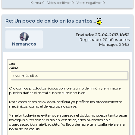
Karma:
0
- Votos positivos:
0
- Votos negativos:
0
Re: Un poco de oxido en los cantos...
Enviado: 23-04-2013 18:52
Registrado: 20 años antes
Nemancos
Mensajes: 2.963
Cita
Glide
Ojo con los productos ácidos como el zumo de limón y el vinagre,
pueden dañar el metal si no se eliminan bien.
Para estos casos de óxido superficial yo prefiero los procedimientos
mecánicos, como el del estropajo suave.
Y mejor todavía es evitar que aparezca el óxido: no cuesta tanto secar
los esquís al terminar el día en vez de dejarlos húmedos en el
guardaesquís/garaje/baca/etc. Yo llevo siempre una toalla vieja en la
bolsa de los esquís.