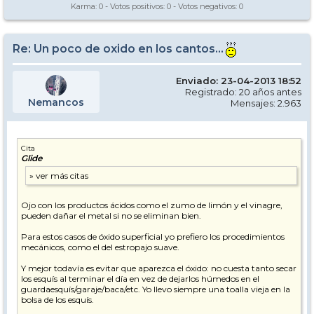
Karma:
0
- Votos positivos:
0
- Votos negativos:
0
Re: Un poco de oxido en los cantos...
Enviado: 23-04-2013 18:52
Registrado: 20 años antes
Nemancos
Mensajes: 2.963
Cita
Glide
Ojo con los productos ácidos como el zumo de limón y el vinagre,
pueden dañar el metal si no se eliminan bien.
Para estos casos de óxido superficial yo prefiero los procedimientos
mecánicos, como el del estropajo suave.
Y mejor todavía es evitar que aparezca el óxido: no cuesta tanto secar
los esquís al terminar el día en vez de dejarlos húmedos en el
guardaesquís/garaje/baca/etc. Yo llevo siempre una toalla vieja en la
bolsa de los esquís.