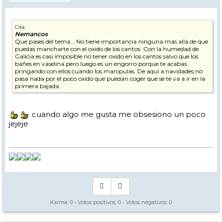
Cita
Nemancos
Que pases del tema... No tiene importancia ninguna más allá de que
puedas mancharte con el oxido de los cantos. Con la humedad de
Galicia es casi imposible no tener oxido en los cantos salvo que los
bañes en vaselina pero luego es un engorro porque te acabas
pringando con ellos cuando los manipulas. De aquí a navidades no
pasa nada por el poco oxido que puedan coger que se te va a ir en la
primera bajada.
cuando algo me gusta me obsesiono un poco
jejeje
Karma:
0
- Votos positivos:
0
- Votos negativos:
0