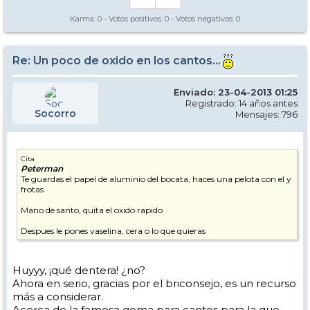
Karma:
0
- Votos positivos:
0
- Votos negativos:
0
Re: Un poco de oxido en los cantos...
Enviado: 23-04-2013 01:25
Registrado: 14 años antes
Socorro
Mensajes: 796
Cita
Peterman
Te guardas el papel de aluminio del bocata, haces una pelota con el y
frotas
Mano de santo, quita el oxido rapido
Despues le pones vaselina, cera o lo que quieras
Huyyy, ¡qué dentera! ¿no?
Ahora en serio, gracias por el briconsejo, es un recurso
más a considerar.
Acerca de la famosa goma para cantos para la que