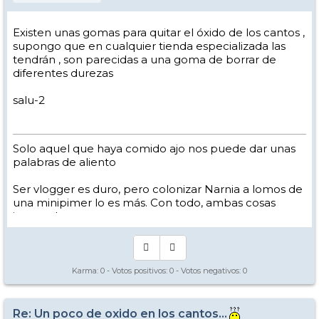
Existen unas gomas para quitar el óxido de los cantos ,
supongo que en cualquier tienda especializada las
tendrán , son parecidas a una goma de borrar de
diferentes durezas
salu-2
Solo aquel que haya comido ajo nos puede dar unas
palabras de aliento
Ser vlogger es duro, pero colonizar Narnia a lomos de
una minipimer lo es más. Con todo, ambas cosas
intento hacer.
Yo hago esquí extremo : voy de extremo a extremo
de la pista
Los caminos del esquí son inescrotables ...
Karma:
0
- Votos positivos:
0
- Votos negativos:
0
Re: Un poco de oxido en los cantos...