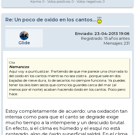
Karma:
0
- Votos positivos:
0
- Votos negativos:
0
Re: Un poco de oxido en los cantos...
Enviado: 23-04-2013 19:06
Registrado: 15 años antes
Glide
Mensajes: 231
Cita
Nemancos
Aquí voy a puntualizar. Partiendo de que me parece una chorrada lo
del oxido en los cantos mientras no sea costra...porque sale en dos
bajadas de nieve dura, lo de secarlos no siempre funciona. Ya puedes
tener los skis bien secos que como los guardes carca del mar (al
menos por el norte) acaban haciendo óxido en los cantos. Poco pero
hace.
Estoy completamente de acuerdo: una oxidación tan
intensa como para que el canto se degrade exige
mucho tiempo a la intemperie y un descuido brutal.
En efecto, si el clima es húmedo y el esquí no está
protegido, algo de óxido superficial saldrá. En el clima