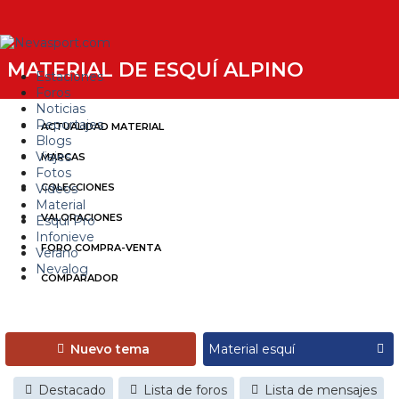
MATERIAL DE ESQUÍ ALPINO
Estaciones
Foros
Noticias
Reportajes
ACTUALIDAD MATERIAL
Blogs
Viajes
MARCAS
Fotos
Videos
COLECCIONES
Material
VALORACIONES
Esquí Pro
Infonieve
FORO COMPRA-VENTA
Verano
Nevalog
COMPARADOR
Nuevo tema
Destacado
Lista de foros
Lista de mensajes