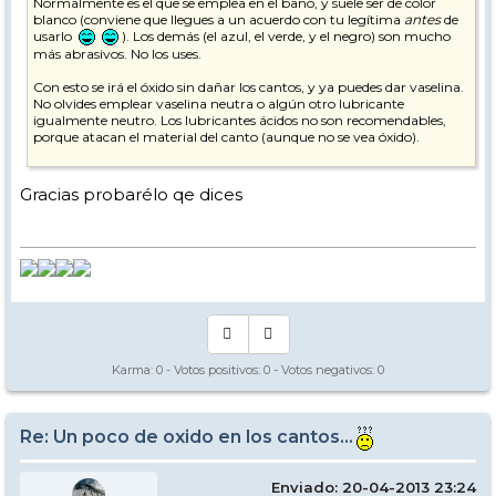
Normalmente es el que se emplea en el baño, y suele ser de color
blanco (conviene que llegues a un acuerdo con tu legítima
antes
de
usarlo
). Los demás (el azul, el verde, y el negro) son mucho
más abrasivos. No los uses.
Con esto se irá el óxido sin dañar los cantos, y ya puedes dar vaselina.
No olvides emplear vaselina neutra o algún otro lubricante
igualmente neutro. Los lubricantes ácidos no son recomendables,
porque atacan el material del canto (aunque no se vea óxido).
Saludos,
Gracias probarélo qe dices
Karma:
0
- Votos positivos:
0
- Votos negativos:
0
Re: Un poco de oxido en los cantos...
Enviado: 20-04-2013 23:24