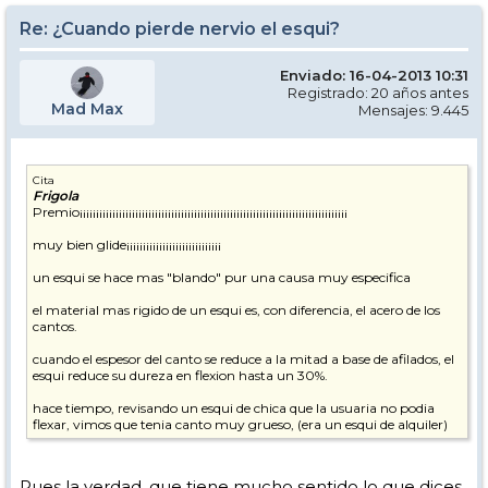
Re: ¿Cuando pierde nervio el esqui?
Enviado: 16-04-2013 10:31
Registrado: 20 años antes
Mad Max
Mensajes: 9.445
Cita
Frigola
Premio¡¡¡¡¡¡¡¡¡¡¡¡¡¡¡¡¡¡¡¡¡¡¡¡¡¡¡¡¡¡¡¡¡¡¡¡¡¡¡¡¡¡¡¡¡¡¡¡¡¡¡¡¡¡¡¡¡¡¡¡¡¡¡¡¡¡¡¡¡¡¡¡¡¡¡¡¡¡¡¡¡¡
muy bien glide¡¡¡¡¡¡¡¡¡¡¡¡¡¡¡¡¡¡¡¡¡¡¡¡¡¡¡¡¡
un esqui se hace mas "blando" pur una causa muy especifica
el material mas rigido de un esqui es, con diferencia, el acero de los
cantos.
cuando el espesor del canto se reduce a la mitad a base de afilados, el
esqui reduce su dureza en flexion hasta un 30%.
hace tiempo, revisando un esqui de chica que la usuaria no podia
flexar, vimos que tenia canto muy grueso, (era un esqui de alquiler)
todo fue rebajar el canto a base de afiladora de cantos hasta delar un
espesor "normal" y que el esqui funcionase a las mil maravillas
Pues la verdad, que tiene mucho sentido lo que dices,