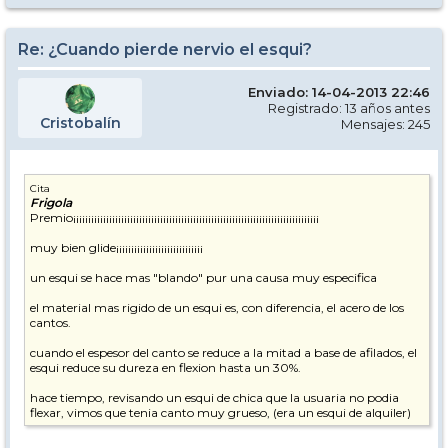
Re: ¿Cuando pierde nervio el esqui?
Enviado: 14-04-2013 22:46
Registrado: 13 años antes
Cristobalín
Mensajes: 245
Cita
Frigola
Premio¡¡¡¡¡¡¡¡¡¡¡¡¡¡¡¡¡¡¡¡¡¡¡¡¡¡¡¡¡¡¡¡¡¡¡¡¡¡¡¡¡¡¡¡¡¡¡¡¡¡¡¡¡¡¡¡¡¡¡¡¡¡¡¡¡¡¡¡¡¡¡¡¡¡¡¡¡¡¡¡¡¡
muy bien glide¡¡¡¡¡¡¡¡¡¡¡¡¡¡¡¡¡¡¡¡¡¡¡¡¡¡¡¡¡
un esqui se hace mas "blando" pur una causa muy especifica
el material mas rigido de un esqui es, con diferencia, el acero de los
cantos.
cuando el espesor del canto se reduce a la mitad a base de afilados, el
esqui reduce su dureza en flexion hasta un 30%.
hace tiempo, revisando un esqui de chica que la usuaria no podia
flexar, vimos que tenia canto muy grueso, (era un esqui de alquiler)
todo fue rebajar el canto a base de afiladora de cantos hasta delar un