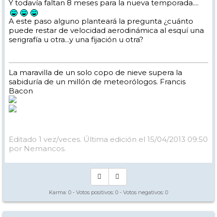
Y todavía faltan 8 meses para la nueva temporada....
A este paso alguno planteará la pregunta ¿cuánto
puede restar de velocidad aerodinámica al esquí una
serigrafía u otra...y una fijación u otra?
La maravilla de un solo copo de nieve supera la
sabiduría de un millón de meteorólogos. Francis
Bacon
Editado 1 vez/veces. Última edición el 15/04/2013 09:50
por Nemancos.
Karma:
0
- Votos positivos:
0
- Votos negativos:
0