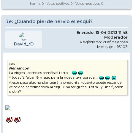
Karma:
0
- Votos positivos:
0
- Votos negativos:
0
Re: ¿Cuando pierde nervio el esqui?
Enviado: 15-04-2013 11:48
Moderador
Registrado: 21 años antes
David_rD
Mensajes: 16.103
Cita
Nemancos
La virgen...como os coméis el tarro....
Y todavía faltan 8 meses para la nueva temporada....
A este paso alguno planteará la pregunta ¿cuánto puede restar de
velocidad aerodinámica al esquí una serigrafía u otra...y una fijación
u otra?