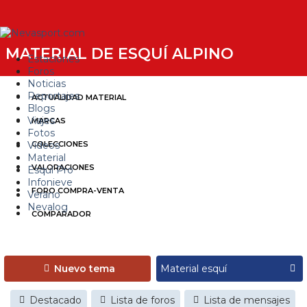
MATERIAL DE ESQUÍ ALPINO
Estaciones
Foros
Noticias
Reportajes
ACTUALIDAD MATERIAL
Blogs
Viajes
MARCAS
Fotos
Videos
COLECCIONES
Material
VALORACIONES
Esquí Pro
Infonieve
FORO COMPRA-VENTA
Verano
Nevalog
COMPARADOR
Nuevo tema
Destacado
Lista de foros
Lista de mensajes