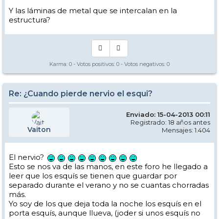
espesor "normal" y que el esqui funcionase a las mil maravillas
Y las láminas de metal que se intercalan en la
estructura?
un saludo
Karma:
0
- Votos positivos:
0
- Votos negativos:
0
Re: ¿Cuando pierde nervio el esqui?
Enviado: 15-04-2013 00:11
Registrado: 18 años antes
Vaiton
Mensajes: 1.404
El nervio?
Esto se nos va de las manos, en este foro he llegado a
leer que los esquís se tienen que guardar por
separado durante el verano y no se cuantas chorradas
más.
Yo soy de los que deja toda la noche los esquís en el
porta esquís, aunque llueva, (joder si unos esquís no