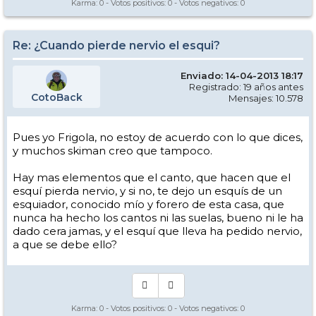
Karma:
0
- Votos positivos:
0
- Votos negativos:
0
Re: ¿Cuando pierde nervio el esqui?
Enviado: 14-04-2013 18:17
Registrado: 19 años antes
CotoBack
Mensajes: 10.578
Pues yo Frigola, no estoy de acuerdo con lo que dices,
y muchos skiman creo que tampoco.
Hay mas elementos que el canto, que hacen que el
esquí pierda nervio, y si no, te dejo un esquís de un
esquiador, conocido mío y forero de esta casa, que
nunca ha hecho los cantos ni las suelas, bueno ni le ha
dado cera jamas, y el esquí que lleva ha pedido nervio,
a que se debe ello?
Karma:
0
- Votos positivos:
0
- Votos negativos:
0