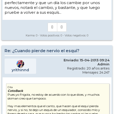
perfectamente y que un día los cambie por unos
nuevos, notará el cambio, y bastante, y que luego
pruebe a volver a sus esquís...
Karma:
0
- Votos positivos:
0
- Votos negativos:
0
Re: ¿Cuando pierde nervio el esqui?
Enviado: 15-04-2013 09:24
Admin
Registrado: 20 años antes
yrithinnd
Mensajes: 24.247
Cita
CotoBack
Pues yo Frigola, no estoy de acuerdo con lo que dices, y muchos
skiman creo que tampoco.
Hay mas elementos que el canto, que hacen que el esquí pierda
nervio, y si no, te dejo un esquís de un esquiador, conocido mío y
forero de esta casa, que nunca ha hecho los cantos ni las suelas,