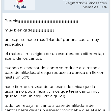
Registrado: 20 años antes
Frigola
Mensajes: 1.374
Premio¡¡¡¡¡¡¡¡¡¡¡¡¡¡¡¡¡¡¡¡¡¡¡¡¡¡¡¡¡¡¡¡¡¡¡¡¡¡¡¡¡¡¡¡¡¡¡¡¡¡¡¡¡¡¡¡¡¡¡¡¡¡¡¡¡¡¡¡¡¡¡¡¡¡¡¡¡¡¡¡¡¡
muy bien glide¡¡¡¡¡¡¡¡¡¡¡¡¡¡¡¡¡¡¡¡¡¡¡¡¡¡¡¡¡
un esqui se hace mas "blando" pur una causa muy
especifica
el material mas rigido de un esqui es, con diferencia, el
acero de los cantos.
cuando el espesor del canto se reduce a la mitad a
base de afilados, el esqui reduce su dureza en flexion
hasta un 30%.
hace tiempo, revisando un esqui de chica que la
usuaria no podia flexar, vimos que tenia canto muy
grueso, (era un esqui de alquiler)
todo fue rebajar el canto a base de afiladora de
cantos hasta delar un espesor "normal" y que el esqui