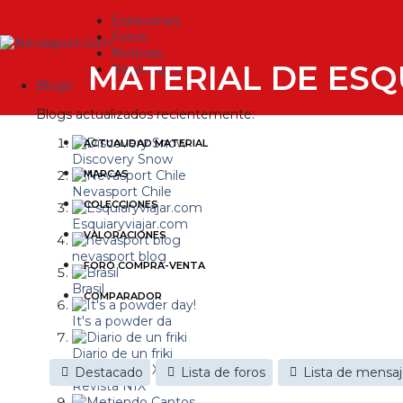
Estaciones
Foros
Noticias
MATERIAL DE ESQ
Reportajes
Blogs
Blogs actualizados recientemente:
ACTUALIDAD MATERIAL
Discovery Snow
MARCAS
Nevasport Chile
COLECCIONES
Esquiaryviajar.com
VALORACIONES
nevasport blog
FORO COMPRA-VENTA
Brasil
COMPARADOR
It's a powder da
Diario de un friki
Destacado
Lista de foros
Lista de mensa
Revista NIX