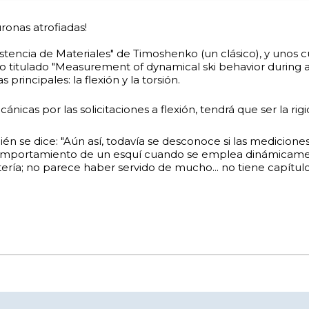
ronas atrofiadas!
sistencia de Materiales" de Timoshenko (un clásico), y unos 
o titulado "Measurement of dynamical ski behavior during a
 principales: la flexión y la torsión.
cánicas por las solicitaciones a flexión, tendrá que ser la rig
bién se dice: "Aún así, todavía se desconoce si las medicion
comportamiento de un esquí cuando se emplea dinámicament
ría; no parece haber servido de mucho... no tiene capítulo