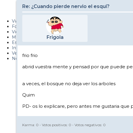
Metiendo Cantos
Re: ¿Cuando pierde nervio el esqui?
PUCAF - Blog
Viajes
Fotos
Videos
Material
Frigola
Esquí Pro
Infonieve
Verano
frio frio
Nevalog
abrid vuestra mente y pensad por que puede per
a veces, el bosque no deja ver los arboles
Quim
PD- os lo explicare, pero antes me gustaria que
Karma:
0
- Votos positivos:
0
- Votos negativos:
0