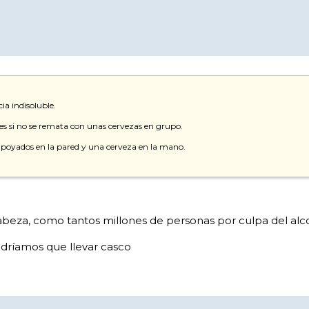
a indisoluble.
o es si no se remata con unas cervezas en grupo.
ís apoyados en la pared y una cerveza en la mano.
cabeza, como tantos millones de personas por culpa del alc
ndríamos que llevar casco