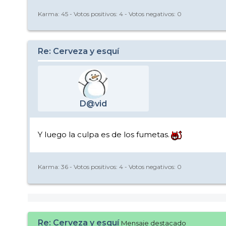
Karma:
45
- Votos positivos:
4
- Votos negativos:
0
Re: Cerveza y esquí
D@vid
Y luego la culpa es de los fumetas.
Karma:
36
- Votos positivos:
4
- Votos negativos:
0
Re: Cerveza y esquí
Mensaje destacado