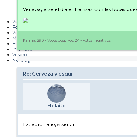
Metiendo Cantos
Ver apagarse el día entre risas, con las botas pu
PUCAF - Blog
Viajes
Fotos
Videos
Material
Karma:
290
- Votos positivos:
24
- Votos negativos:
1
Esquí Pro
Infonieve
Verano
Nevalog
Re: Cerveza y esquí
Helaito
Extraordinario, si señor!