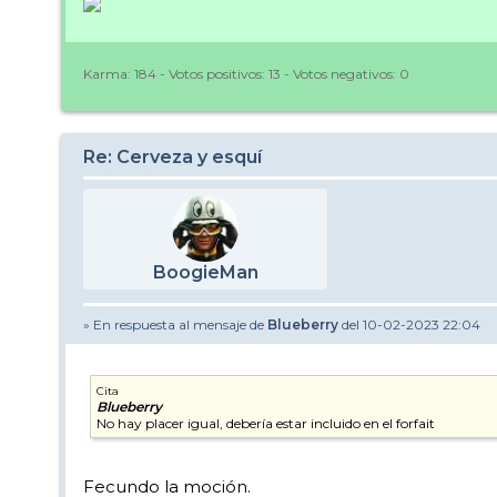
Karma:
184
- Votos positivos:
13
- Votos negativos:
0
Re: Cerveza y esquí
BoogieMan
» En respuesta al mensaje de
Blueberry
del 10-02-2023 22:04
Cita
Blueberry
No hay placer igual, debería estar incluido en el forfait
Fecundo la moción.