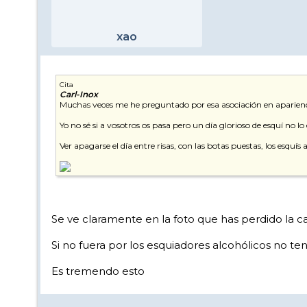
xao
Cita
Carl-Inox
Muchas veces me he preguntado por esa asociación en aparienci
Yo no sé si a vosotros os pasa pero un día glorioso de esquí no l
Ver apagarse el día entre risas, con las botas puestas, los esqu
Se ve claramente en la foto que has perdido la 
Si no fuera por los esquiadores alcohólicos no te
Es tremendo esto