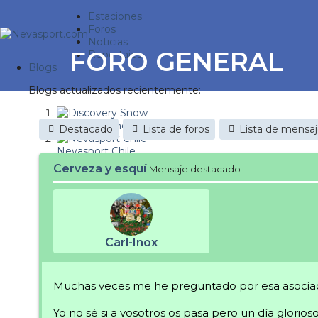
Estaciones
Foros
Noticias
FORO GENERAL
Reportajes
Blogs
Blogs actualizados recientemente:
Discovery Snow
Destacado
Lista de foros
Lista de mensa
Nevasport Chile
Cerveza y esquí
Mensaje destacado
Esquiaryviajar.com
nevasport blog
Brasil
Carl-Inox
It's a powder da
Diario de un friki
Muchas veces me he preguntado por esa asociaci
Revista NIX
Yo no sé si a vosotros os pasa pero un día glorio