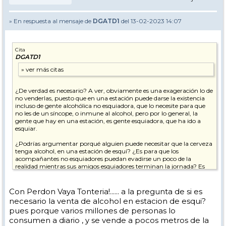
» En respuesta al mensaje de
DGATD1
del 13-02-2023 14:07
Cita
DGATD1
¿De verdad es necesario? A ver, obviamente es una exageración lo de
no venderlas, puesto que en una estación puede darse la existencia
incluso de gente alcohólica no esquiadora, que lo necesite para que
no les de un síncope, o inmune al alcohol, pero por lo general, la
gente que hay en una estación, es gente esquiadora, que ha ido a
esquiar.
¿Podrías argumentar porqué alguien puede necesitar que la cerveza
tenga alcohol, en una estación de esquí? ¿Es para que los
acompañantes no esquiadores puedan evadirse un poco de la
realidad mientras sus amigos esquiadores terminan la jornada? Es
por la gran importancia del sabor que aporta el alcohol? Hoy día hay
cervezas sin alcohol muy logradas.
Con Perdon Vaya Tonteria!...... a la pregunta de si es
necesario la venta de alcohol en estacion de esqui?
pues porque varios millones de personas lo
consumen a diario , y se vende a pocos metros de la