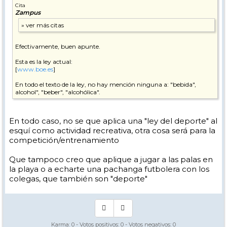
Cita
Zampus
Efectivamente, buen apunte.
Esta es la ley actual:
[
www.boe.es
]
En todo el texto de la ley, no hay mención ninguna a: "bebida",
alcohol", "beber", "alcohólica".
En todo caso, no se que aplica una "ley del deporte" al
esquí como actividad recreativa, otra cosa será para la
competición/entrenamiento
Que tampoco creo que aplique a jugar a las palas en
la playa o a echarte una pachanga futbolera con los
colegas, que también son "deporte"
Karma:
0
- Votos positivos:
0
- Votos negativos:
0