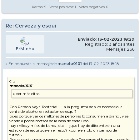
Karma:
9
- Votos positivos:
1
- Votos negativos:
0
Re: Cerveza y esquí
Enviado: 13-02-2023 18:29
Registrado: 3 años antes
ErMichu
Mensajes: 266
» En respuesta al mensaje de
manolo0101
del 13-02-2023 18:18
Cita
manolo0101
Con Perdon Vaya Tonteria!...... a la pregunta de si es necesario la
venta de alcohol en estacion de esqui?
pues porque varios millones de personas lo consumen a diario , y se
vende a pocos metros de la casa de cada unol
hay miles y miles de bares ,,etc ... ¿que hay de diferente en una
estacion de esqui que en el resto? ¿por ejemplo un campo de
futbol?...........
Podra gustar mas o menos . o ser algo Feo como el fumar ,,, pero lo