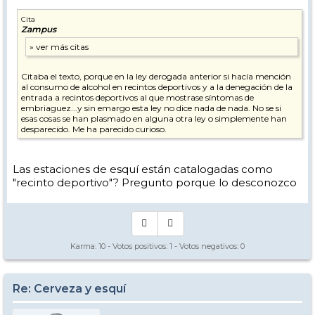
Cita
Zampus
Citaba el texto, porque en la ley derogada anterior si hacía mención
al consumo de alcohol en recintos deportivos y a la denegación de la
entrada a recintos deportivos al que mostrase síntomas de
embriaguez...y sin emargo esta ley no dice nada de nada. No se si
esas cosas se han plasmado en alguna otra ley o simplemente han
desparecido. Me ha parecido curioso.
Las estaciones de esquí están catalogadas como
"recinto deportivo"? Pregunto porque lo desconozco
Karma:
10
- Votos positivos:
1
- Votos negativos:
0
Re: Cerveza y esquí