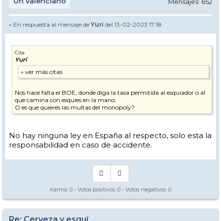
Un valenciano
Mensajes: 652
» En respuesta al mensaje de
Yuri
del 13-02-2023 17:18
Cita
Yuri
Nos hace falta el BOE, donde diga la tasa permitida al esquiador o al
que camina con esquíes en la mano.
O es que quieres las multas del monopoly?
No hay ninguna ley en España al respecto, solo esta la
responsabilidad en caso de accidente.
Karma:
0
- Votos positivos:
0
- Votos negativos:
0
Re: Cerveza y esquí