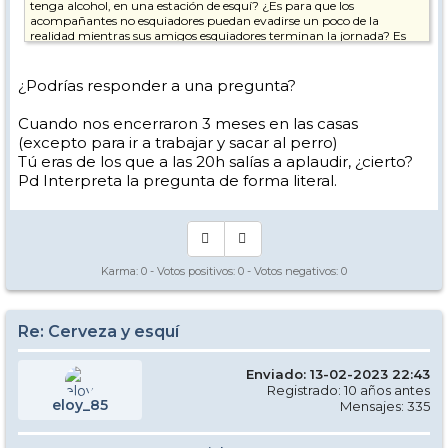
tenga alcohol, en una estación de esquí? ¿Es para que los
acompañantes no esquiadores puedan evadirse un poco de la
realidad mientras sus amigos esquiadores terminan la jornada? Es
por la gran importancia del sabor que aporta el alcohol? Hoy día hay
cervezas sin alcohol muy logradas.
¿Podrías responder a una pregunta?
Cuando nos encerraron 3 meses en las casas
(excepto para ir a trabajar y sacar al perro)
Tú eras de los que a las 20h salías a aplaudir, ¿cierto?
Pd Interpreta la pregunta de forma literal.
Karma:
0
- Votos positivos:
0
- Votos negativos:
0
Re: Cerveza y esquí
Enviado: 13-02-2023 22:43
Registrado: 10 años antes
eloy_85
Mensajes: 335