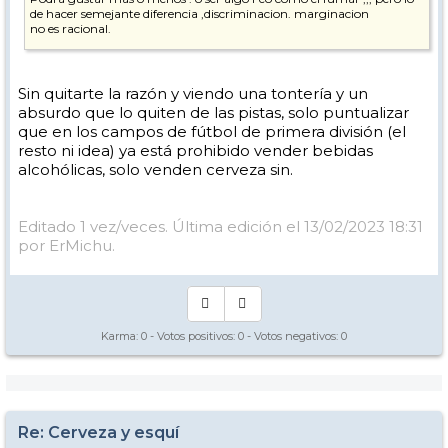
de hacer semejante diferencia ,discriminacion. marginacion
no es racional.
OJO , siempre que se cumpla la legislacion y no se venda a
menores.....
Sin quitarte la razón y viendo una tontería y un
Ademas ,,,, yo aun no he visto lateros con latas cervezas a 1 euro por
absurdo que lo quiten de las pistas, solo puntualizar
medio de pistas,,, y eso que estas si que
que en los campos de fútbol de primera división (el
estaran frias seguro...
resto ni idea) ya está prohibido vender bebidas
alcohólicas, solo venden cerveza sin.
Editado 1 vez/veces. Última edición el 13/02/2023 18:31
por ErMichu.
Karma:
0
- Votos positivos:
0
- Votos negativos:
0
Re: Cerveza y esquí