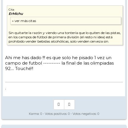
Cita
ErMichu
Sin quitarte la razón y viendo una tontería que lo quiten de las pistas,
en los campos de fútbol de primera división (el resto ni idea) está
prohibido vender bebidas alcohólicas, solo venden cerveza sin.
Ahi me has dado !!! es que solo he pisado 1 vez un
campo de futbol ---------- la final de las olimpiadas
92.... Touché!!
.
Karma:
0
- Votos positivos:
0
- Votos negativos:
0