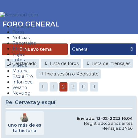
FORO GENERAL
Estaciones
Foros
Noticias
Reportajes
Blogs
Nuevo tema
Viajes
Fotos
Destacado
Lista de foros
Lista de mensajes
Videos
Material
Inicia sesión o Regístrate
Esquí Pro
Infonieve
1
2
3
Verano
Nevalog
Re: Cerveza y esquí
Enviado: 13-02-2023 16:04
Registrado: 5 años antes
uno más de es
Mensajes: 3.766
ta historia