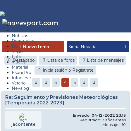
Estaciones
Foros
Noticias
Reportajes
Blogs
Nuevo tema
Viajes
Fotos
Destacado
Lista de foros
Lista de mensajes
Videos
Material
Inicia sesión o Regístrate
Esquí Pro
Infonieve
3
4
5
Verano
Nevalog
Re: Seguimiento y Previsiones Meteorológicas
[Temporada 2022-2023]
Enviado: 04-12-2022 23:13
Registrado: 3 años antes
jacontente
Mensajes: 10