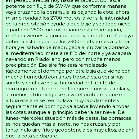
empezado afectar hoy hasta el sábado, borrasca
potente con flujo de SW-W que conforme mañana
vaya cruzando la península irá bajando la cota, ahora
mismo rondará los 2700 metros, a ver si la intensidad
de la precipitación ayude a que baje y sea todo nieve
a partir de 2500 metros durante esta madrugada,
mañana viernes seguirá bajando y a media mañana ya
debería estar rodando los 2300m, el viernes a última
hora y el sábado de madrugada al cruzar la borrasca
al mediterráneo, mete aire frío del norte y ya acabará
nevando en Pradollano, pero con mucha menos
precipitación. Ese aire frío será remplazado
rápidamente el domingo por otra baja que viene con
mucha humedad con tintes tropicales, a ver si hay
suerte y confluyen esa humedad del frente del
domingo con el poco aire frío que se nos va a colar y,
al menos, el domingo se salva, el problema que en
altura ese aire se reemplaza muy rápidamente y
seguramente el domingo ya acabe lloviendo a todas
las cotas, aunque al principio debería ser nieve. De
lunes-miércoles situación más de oeste, las borrascas
se nos quedan más al norte, no nos cruzan, y por
tanto, nulo aire frío y geopotenciales muy altos, de ahí
que la cota se dispare.