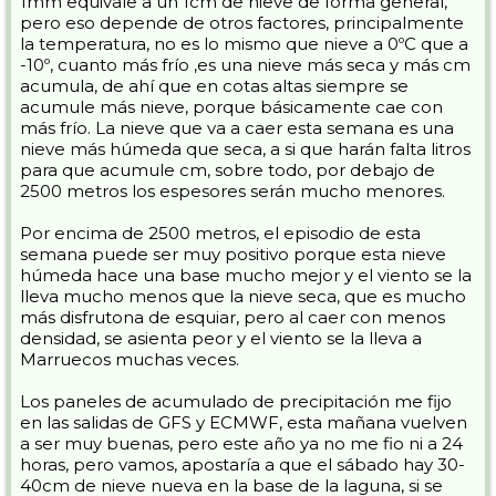
1mm equivale a un 1cm de nieve de forma general,
pero eso depende de otros factores, principalmente
la temperatura, no es lo mismo que nieve a 0ºC que a
-10º, cuanto más frío ,es una nieve más seca y más cm
acumula, de ahí que en cotas altas siempre se
acumule más nieve, porque básicamente cae con
más frío. La nieve que va a caer esta semana es una
nieve más húmeda que seca, a si que harán falta litros
para que acumule cm, sobre todo, por debajo de
2500 metros los espesores serán mucho menores.
Por encima de 2500 metros, el episodio de esta
semana puede ser muy positivo porque esta nieve
húmeda hace una base mucho mejor y el viento se la
lleva mucho menos que la nieve seca, que es mucho
más disfrutona de esquiar, pero al caer con menos
densidad, se asienta peor y el viento se la lleva a
Marruecos muchas veces.
Los paneles de acumulado de precipitación me fijo
en las salidas de GFS y ECMWF, esta mañana vuelven
a ser muy buenas, pero este año ya no me fio ni a 24
horas, pero vamos, apostaría a que el sábado hay 30-
40cm de nieve nueva en la base de la laguna, si se