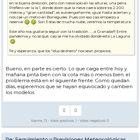
en la buena dirección, pero con nieve solo en las alturas, una pena.
Prefiero ver la la 1, donde dicen que la nieve caerá sobre los 2.200
metros y "gran cantidad", es autoengañarme, igual hasta aciertan y
nos cae un metro en Borreguiles. Pues con eso casi empiezo a
reservar
Son 3 días de mucha nube, veremos la temperatura.
Este año nos gustaría seguir con la tradición......a Granada!!! Entre
pandemia y no sé qué, casi se me ha olvidado donde está La Laguna
Fé y esperanza, que los "idus de enero" nos sean propicios.
Bueno, en parte es cierto. Lo que caiga entre hoy y
mañana pinta bien con la cota más o menos bien; el
problema está en el siguiente frente. Como quedan
días, esperemos que se hayan equivocado y cambien
los modelos
Karma:
13
- Votos positivos:
1
- Votos negativos:
0
Re: Seguimiento y Previsiones Meteorológicas